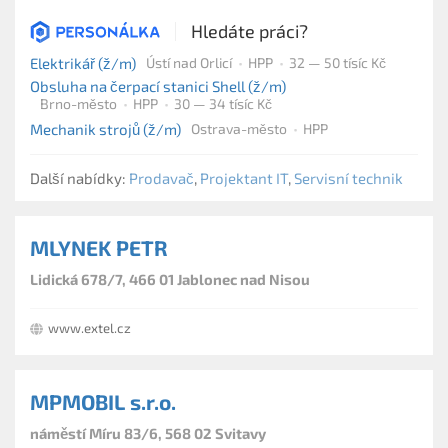
Hledáte práci?
Elektrikář (ž/m)
Ústí nad Orlicí
HPP
32 — 50 tísíc Kč
Obsluha na čerpací stanici Shell (ž/m)
Brno-město
HPP
30 — 34 tísíc Kč
Mechanik strojů (ž/m)
Ostrava-město
HPP
Další nabídky:
Prodavač
,
Projektant IT
,
Servisní technik
MLYNEK PETR
Lidická 678/7, 466 01 Jablonec nad Nisou
www.extel.cz
MPMOBIL s.r.o.
náměstí Míru 83/6, 568 02 Svitavy