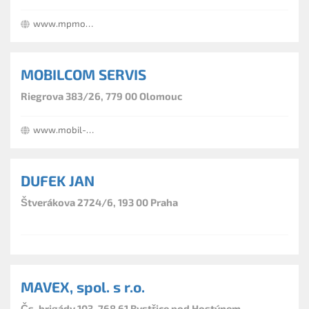
www.mpmobil.cz
MOBILCOM SERVIS
Riegrova 383/26, 779 00 Olomouc
www.mobil-com.cz
DUFEK JAN
Štverákova 2724/6, 193 00 Praha
MAVEX, spol. s r.o.
Čs. brigády 103, 768 61 Bystřice pod Hostýnem