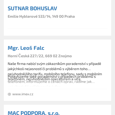
SUTNAR BOHUSLAV
Emilie Hyblerové 533/14, 149 00 Praha
Mgr. Leoš Falc
Horní Česká 227/22, 669 02 Znojmo
Naše firma nabízí svým zákazníkům poradenství v případě
jakýchkoli nejasností či problémů s výběrem toho
nejvhodnějšího tarifu, mobilního telefonu, sady s mobilním
Poskytujeme také poradenství v případech problémů s
telefonem, nejvhodnějším operátorem a více.
telefonem, informujeme o cenách oprav, radíme jak
nejvýhodněji pořídit nový telefon.
Tyto informace a poradenské služby podáváme na našich
www.imex.cz
prodejnách.
MAC PODPORA, s.r.o.