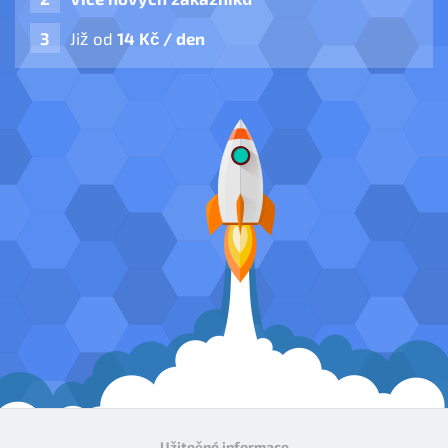
Již od
14 Kč / den
Užitečné informace