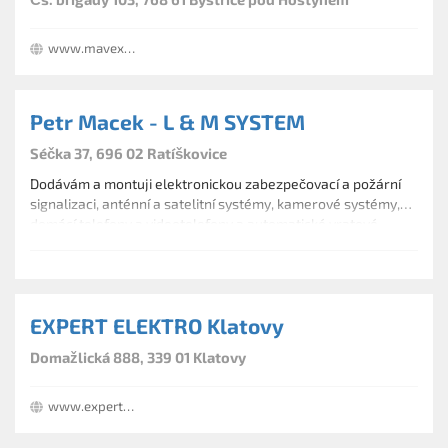
www.mavexshop.cz
Petr Macek - L & M SYSTEM
Séčka 37, 696 02 Ratíškovice
Dodávám a montuji elektronickou zabezpečovací a požární
signalizaci, anténní a satelitní systémy, kamerové systémy,
domácí telefony a videotelefony a automatické vratové
pohony. Zajišťuji záruční i pozáruční servis.
EXPERT ELEKTRO Klatovy
Domažlická 888, 339 01 Klatovy
www.expertcr.cz