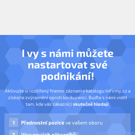
I vy s námi můžete
nastartovat své
podnikání!
Aktivujte si rozšířený firemní záznam v katalogu InFirmy.cz a
získejte zvýraznění oproti konkurenci. Buďte s námi vidět
tam, kde vás zákazníci
skutečně hledají
.
Přednostní pozice
ve vašem oboru
Více nových zákazníků