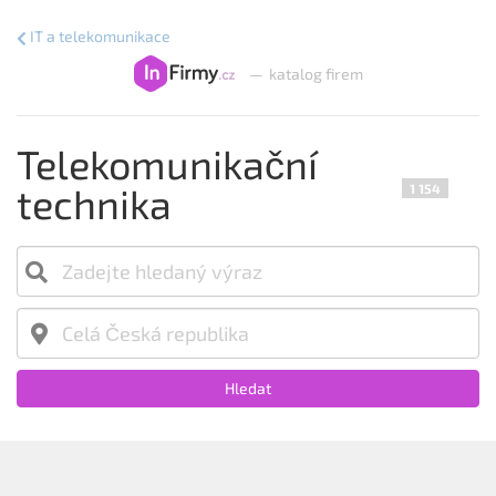
IT a telekomunikace
—
katalog firem
Telekomunikační
technika
1 154
Hledat