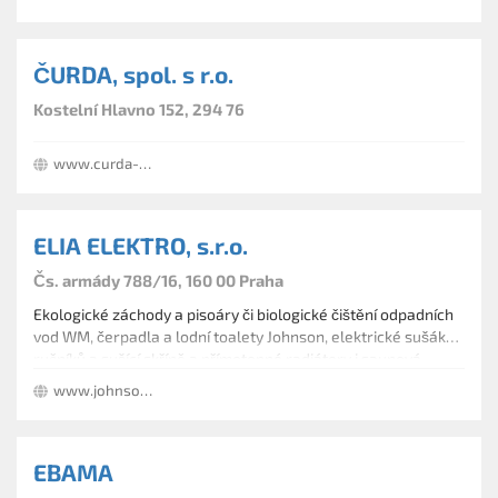
ČURDA, spol. s r.o.
Kostelní Hlavno 152, 294 76
www.curda-elektroplasty.cz
ELIA ELEKTRO, s.r.o.
Čs. armády 788/16, 160 00 Praha
Ekologické záchody a pisoáry či biologické čištění odpadních
vod WM, čerpadla a lodní toalety Johnson, elektrické sušáky
ručníků a sušící skříně a přímotopné radiátory i saunová
topidla a příslušenství.
www.johnson-pump.cz
EBAMA