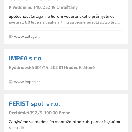
K Vodojemu 140, 252 19 Chrášťany
Společnost Culligan je lídrem vodárenského průmyslu ve
světě již 80 let a na českém trhu úspěšně působí už 25 let,
proto je pro Vás ideálním partnerem pro Vaši úpravu vody.
Firma Culligan sama navrhuje a vyrábí mnoho zařízení na
www.culligancz.cz
čištění vody.
IMPEA s.r.o.
Kydlinovská 301/14, 503 01 Hradec Králové
www.impea.cz
FERIST spol. s r.o.
Ocelářská 392/9, 190 00 Praha
Zabýváme se především montážemi potrubí pomocí systému
Victaulic.