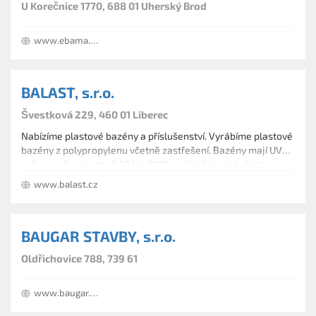
U Korečnice 1770, 688 01 Uherský Brod
www.ebama.cz
BALAST, s.r.o.
Švestková 229, 460 01 Liberec
Nabízíme plastové bazény a příslušenství. Vyrábíme plastové
bazény z polypropylenu včetně zastřešení. Bazény mají UV
ochranu, životnost až 30 let, 100% vodotěsnost, bohaté
příslušenství, vířivé vany. Vyrábíme také plastové jímky,
www.balast.cz
septiky, nádrže, šachty.
BAUGAR STAVBY, s.r.o.
Oldřichovice 788, 739 61
www.baugar.cz