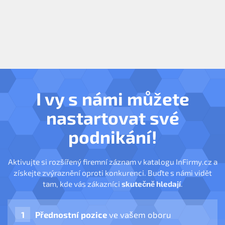
I vy s námi můžete
nastartovat své
podnikání!
Aktivujte si rozšířený firemní záznam v katalogu InFirmy.cz a
získejte zvýraznění oproti konkurenci. Buďte s námi vidět
tam, kde vás zákazníci
skutečně hledají
.
Přednostní pozice
ve vašem oboru