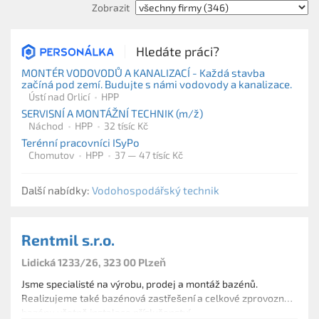
Zobrazit
Hledáte práci?
MONTÉR VODOVODŮ A KANALIZACÍ - Každá stavba
začíná pod zemí. Budujte s námi vodovody a kanalizace.
Ústí nad Orlicí
HPP
SERVISNÍ A MONTÁŽNÍ TECHNIK (m/ž)
Náchod
HPP
32 tísíc Kč
Terénní pracovníci ISyPo
Chomutov
HPP
37 — 47 tísíc Kč
Další nabídky:
Vodohospodářský technik
Rentmil s.r.o.
Lidická 1233/26, 323 00 Plzeň
Jsme specialisté na výrobu, prodej a montáž bazénů.
Realizujeme také bazénová zastřešení a celkové zprovoznění
bazénu včetně instalace příslušenství.