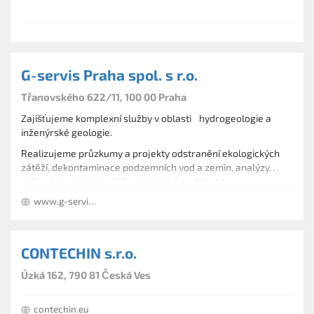
G-servis Praha spol. s r.o.
Třanovského 622/11, 100 00 Praha
Zajišťujeme komplexní služby v oblasti hydrogeologie a
inženýrské geologie.
Realizujeme průzkumy a projekty odstranění ekologických
zátěží, dekontaminace podzemních vod a zemin, analýzy
rizika, dokumentace EIA, ekologické audity atd.
www.g-servis.cz
CONTECHIN s.r.o.
Úzká 162, 790 81 Česká Ves
contechin.eu