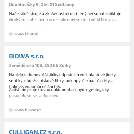
Doublovičky 9, 264 01 Sedlčany
Naše silné stroje a zkušenostmi ostřílený personál zajišťuje
široký rozsah služeb pro soukromý sektor i větší firmy v
oblasti stavebnictví.
www.liborbilek.cz
BIOWA s.r.o.
Zemědělská 108, 250 66 Zdiby
Nabízíme domovní čističky odpadních vod, plastové jímky,
septiky, nádrže, pískové filtry, poklopy, čerpací šachty
tlakové, vodoměrné šachty.
Zajistíme projektovou dokumentaci, hydrogeologický
posudek, servis a dopravu.
www.biowa.cz
CULLIGAN.CZ s.r.o.