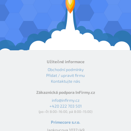
Užitečné informace
Obchodní podmínky
Přidat / upravit firmu
Kontaktujte nás
Zákaznická podpora InFirmy.cz
info@infirmy.cz
+420 222 703 501
(po–čt 8:00–16:00, pá 8:00–15:00)
Primecore s.r.o.
Jankovcova 1037/49