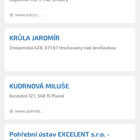
www.odry.cz/pohrebnictvi-chaire-odry/os-58799
KRŮLA JAROMÍR
Znojemská 428, 671 67 Hrušovany nad Jevišovkou
KUDRNOVÁ MILUŠE
Kostelní 121, 348 15 Planá
www.pohrebni-sluzby.eu
Pohřební ústav EXCELENT s.r.o. -