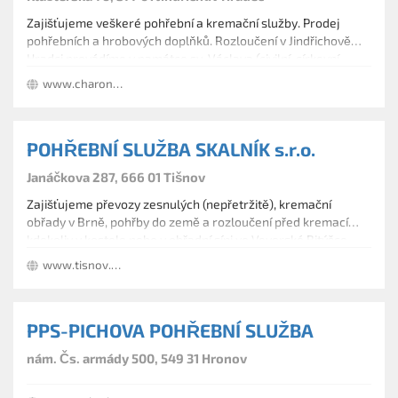
Zajišťujeme veškeré pohřební a kremační služby. Prodej
pohřebních a hrobových doplňků. Rozloučení v Jindřichově
Hradci provádíme v památce sv. Václava (civilní, církevní –
možno i se mší) a v obřadní síni krematoria.
www.charon-zoudlik.cz
POHŘEBNÍ SLUŽBA SKALNÍK s.r.o.
Janáčkova 287, 666 01 Tišnov
Zajišťujeme převozy zesnulých (nepřetržitě), kremační
obřady v Brně, pohřby do země a rozloučení před kremací
kdekoliv v kostele nebo v obřadní síni ve Veverské Bitýšce,
parte, květiny,hudbu, hrobníka, autobus pro smut. hosty,
www.tisnov.pohreb.cz
vyřízení úmrtního listu.
PPS-PICHOVA POHŘEBNÍ SLUŽBA
nám. Čs. armády 500, 549 31 Hronov