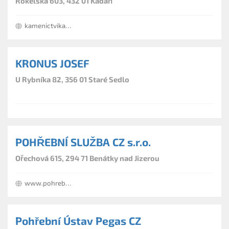
Rokelská 603, 432 01 Kadaň
kamenictvikadan.webmium.com
KRONUS JOSEF
U Rybníka 82, 356 01 Staré Sedlo
POHŘEBNÍ SLUŽBA CZ s.r.o.
Ořechová 615, 294 71 Benátky nad Jizerou
www.pohrebnisluzbacz.cz
Pohřební Ústav Pegas CZ