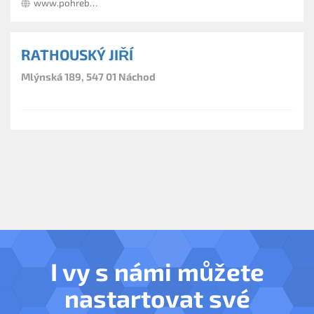
www.pohrebnisluzba.nachodsko.com
RATHOUSKÝ JIŘÍ
Mlýnská 189, 547 01 Náchod
I vy s námi můžete
nastartovat své