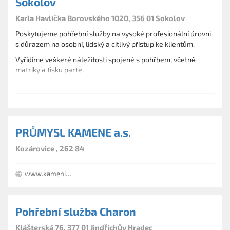
Sokolov
Karla Havlíčka Borovského 1020, 356 01 Sokolov
Poskytujeme pohřební služby na vysoké profesionální úrovni
s důrazem na osobní, lidský a citlivý přístup ke klientům.
Vyřídíme veškeré náležitosti spojené s pohřbem, včetně
matriky a tisku parte.
Zajistíme důstojné rozloučení se zesnulým v obřadní síni,
krematoriu nebo doma dle přání pozůstalých.
Respektujeme všechny církevní obřady církví uznávaných v
České republice.
PRŮMYSL KAMENE a.s.
Kozárovice , 262 84
www.kamenictvi-prumyslkamene.cz
Pohřební služba Charon
Klášterská 76, 377 01 Jindřichův Hradec