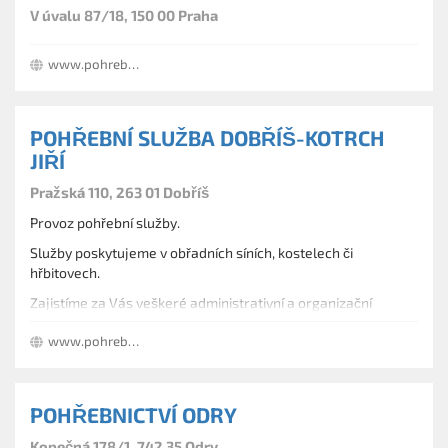
V úvalu 87/18, 150 00 Praha
www.pohrebnisluzbapraha.cz
POHŘEBNÍ SLUŽBA DOBŘÍŠ-KOTRCH
JIŘÍ
Pražská 110, 263 01 Dobříš
Provoz pohřební služby.
Služby poskytujeme v obřadních síních, kostelech či
hřbitovech.
Zajistíme za Vás veškeré administrativní a organizační
záležitosti.
www.pohrebnisluzbadobris.cz
Jako jediní na dobříšsku zajišťujeme ekonomický pohřeb o
kterém se více dozvíte v samostatné záložce.
POHŘEBNICTVÍ ODRY
Kopečná 178/1, 742 35 Odry