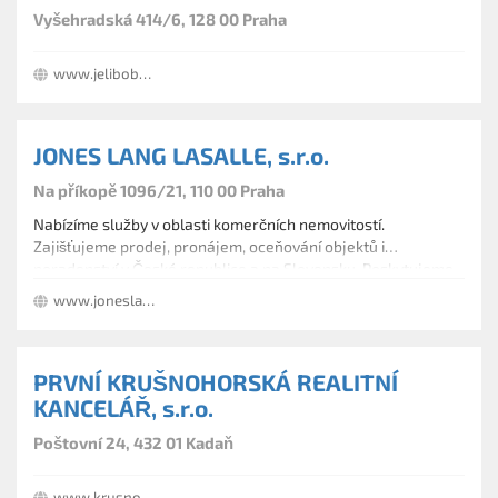
Vyšehradská 414/6, 128 00 Praha
www.jelibobyt.cz
JONES LANG LASALLE, s.r.o.
Na příkopě 1096/21, 110 00 Praha
Nabízíme služby v oblasti komerčních nemovitostí.
Zajišťujeme prodej, pronájem, oceňování objektů i
poradenství v České republice a na Slovensku. Poskytujeme
správu budov i přípravu prostor pro nastěhování. Zabýváme
www.joneslanglasalle.cz
se řízením obchodních transakcí.
PRVNÍ KRUŠNOHORSKÁ REALITNÍ
KANCELÁŘ, s.r.o.
Poštovní 24, 432 01 Kadaň
www.krusnohorska.cz