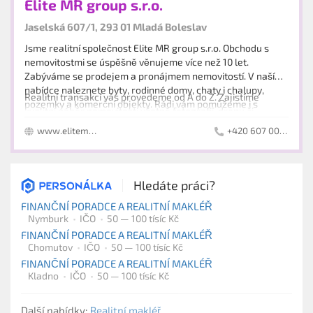
Elite MR group s.r.o.
Jaselská 607/1, 293 01 Mladá Boleslav
Jsme realitní společnost Elite MR group s.r.o. Obchodu s
nemovitostmi se úspěšně věnujeme více než 10 let.
Zabýváme se prodejem a pronájmem nemovitostí. V naší
nabídce naleznete byty, rodinné domy, chaty i chalupy,
Realitní transakcí vás provedeme od A do Z. Zajistíme
pozemky a komerční objekty. Rádi vám pomůžeme i s
kvalitní náběr nemovitosti včetně fotografií, dronu či
investičními příležitostmi a developerskými projekty.
videoprohlídky. Inzerát umístíme na realitní servery,
www.elitemrgroup.cz
+420 607 009 608
webové stránky i sociální sítě. Uskutečníme prohlídky a
Jsme vám partnerem po dobu celého obchodu.
vybereme vhodného zájemce. Poté zařídíme právní i
finanční servis, advokátní úschovu, katastr nemovitostí a
Kanceláře:
předání bytu včetně předávacího protokolu a přepisu
Hledáte práci?
Jaselská 607/1, 293 01 Mladá Boleslav
energií.
Malé Valy 220/25, 288 02 Nymburk
FINANČNÍ PORADCE A REALITNÍ MAKLÉŘ
Nymburk
IČO
50 — 100 tísíc Kč
FINANČNÍ PORADCE A REALITNÍ MAKLÉŘ
Chomutov
IČO
50 — 100 tísíc Kč
FINANČNÍ PORADCE A REALITNÍ MAKLÉŘ
Kladno
IČO
50 — 100 tísíc Kč
Další nabídky:
Realitní makléř