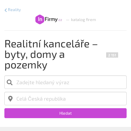
Reality
—
katalog firem
Realitní kanceláře –
byty, domy a
2 151
pozemky
Hledat