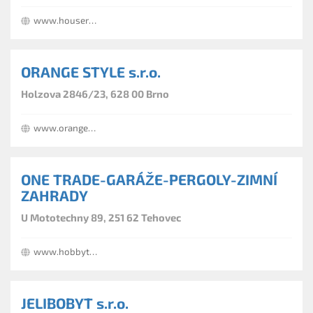
www.housereality.cz
ORANGE STYLE s.r.o.
Holzova 2846/23, 628 00 Brno
www.orange-style.cz
ONE TRADE-GARÁŽE-PERGOLY-ZIMNÍ
ZAHRADY
U Mototechny 89, 251 62 Tehovec
www.hobbytec.cz
JELIBOBYT s.r.o.