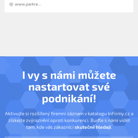
www.parkrealit.cz
I vy s námi můžete
nastartovat své
podnikání!
Aktivujte si rozšířený firemní záznam v katalogu InFirmy.cz a
získejte zvýraznění oproti konkurenci. Buďte s námi vidět
tam, kde vás zákazníci
skutečně hledají
.