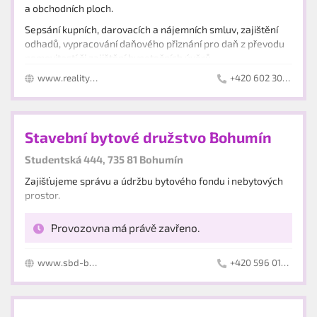
a obchodních ploch.
Sepsání kupních, darovacích a nájemních smluv, zajištění
odhadů, vypracování daňového přiznání pro daň z převodu
nemovitostí či zajištění hypotečních úvěrů.
www.reality-pacovska.cz
+420 602 304 664
Zajišťujeme správu komerčních nemovitostí.
Stavební bytové družstvo Bohumín
Studentská 444, 735 81 Bohumín
Zajišťujeme správu a údržbu bytového fondu i nebytových
prostor.
Provozovna má právě zavřeno.
www.sbd-bohumin.cz
+420 596 012 602