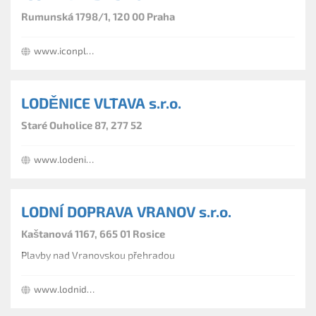
Rumunská 1798/1, 120 00 Praha
www.iconplavby.cz
LODĚNICE VLTAVA s.r.o.
Staré Ouholice 87, 277 52
www.lodenicevltava.cz
LODNÍ DOPRAVA VRANOV s.r.o.
Kaštanová 1167, 665 01 Rosice
Plavby nad Vranovskou přehradou
www.lodnidopravavranov.cz