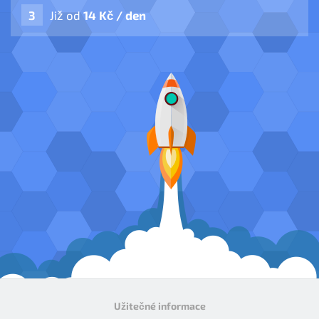
Již od
14 Kč / den
Užitečné informace