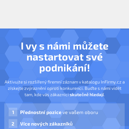
I vy s námi můžete
nastartovat své
podnikání!
Aktivujte si rozšířený firemní záznam v katalogu InFirmy.cz a
získejte zvýraznění oproti konkurenci. Buďte s námi vidět
tam, kde vás zákazníci
skutečně hledají
.
Přednostní pozice
ve vašem oboru
Více nových zákazníků