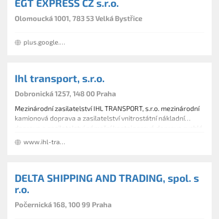
EGT EXPRESS CZ s.r.o.
Olomoucká 1001, 783 53 Velká Bystřice
plus.google.com/+EGTCZ
Ihl transport, s.r.o.
Dobronická 1257, 148 00 Praha
Mezinárodní zasilatelství IHL TRANSPORT, s.r.o. mezinárodní
kamionová doprava a zasilatelství vnitrostátní nákladní
doprava a zasilatelství námořní kontejnerová doprava rychlá
sběrná služba kusových zásilek vozy IVECO
www.ihl-transport.cz
DELTA SHIPPING AND TRADING, spol. s
r.o.
Počernická 168, 100 99 Praha