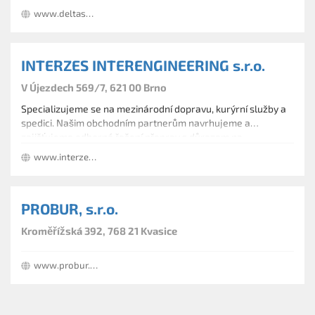
www.deltashipping.cz
INTERZES INTERENGINEERING s.r.o.
V Újezdech 569/7, 621 00 Brno
Specializujeme se na mezinárodní dopravu, kurýrní služby a
spedici. Našim obchodním partnerům navrhujeme a
zajišťujeme odborná řešení přeprav s důrazem na
nadstandardní komunikaci a pečlivost při poskytování služeb.
www.interzes.cz
PROBUR, s.r.o.
Kroměřížská 392, 768 21 Kvasice
www.probur.eu