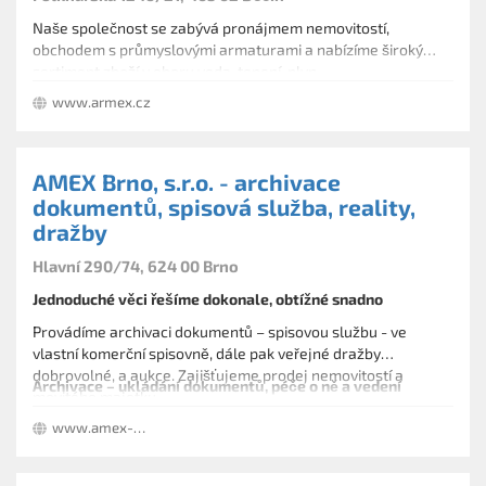
Naše společnost se zabývá pronájmem nemovitostí,
obchodem s průmyslovými armaturami a nabízíme široký
sortiment zboží v oboru voda, topení, plyn.
www.armex.cz
AMEX Brno, s.r.o. - archivace
dokumentů, spisová služba, reality,
dražby
Hlavní 290/74, 624 00 Brno
Jednoduché věci řešíme dokonale, obtížné snadno
Provádíme archivaci dokumentů – spisovou službu - ve
vlastní komerční spisovně, dále pak veřejné dražby
dobrovolné, a aukce. Zajišťujeme prodej nemovitostí a
Archivace – ukládání dokumentů, péče o ně a vedení
movitého majetku.
spisové služby
www.amex-brno.cz
Na základě koncese poskytujeme komplexní spisové služby,
tj. ukládání – archivaci - dokumentů, péči o ně po dobu jejich
uložení a jejich následnou skartaci podle zákona o