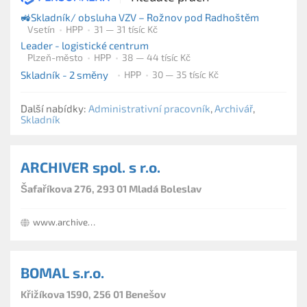
🚜Skladník/ obsluha VZV – Rožnov pod Radhoštěm
Vsetín
HPP
31 — 31 tísíc Kč
Leader - logistické centrum
Plzeň-město
HPP
38 — 44 tísíc Kč
Skladník - 2 směny
HPP
30 — 35 tísíc Kč
Další nabídky:
Administrativní pracovník
,
Archivář
,
Skladník
ARCHIVER spol. s r.o.
Šafaříkova 276, 293 01 Mladá Boleslav
www.archiver.cz
BOMAL s.r.o.
Křižíkova 1590, 256 01 Benešov