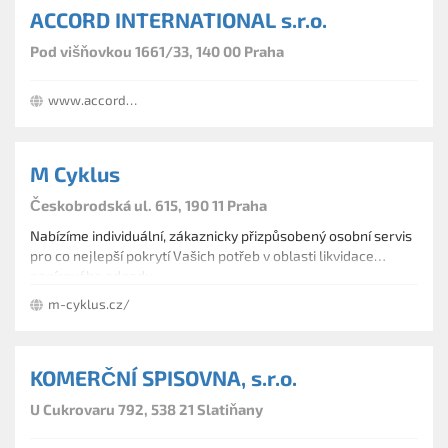
Dražby nemovitostí, aukce nemovitých a movitých
ACCORD INTERNATIONAL s.r.o.
archivnictví a spisové službě. Našimi klienty jsou fungující
předmětů
obchodní společnosti a dále společnosti v likvidaci nebo
Pod višňovkou 1661/33, 140 00 Praha
v konkurzu.
Chcete koupit nebo prodat nemovitost, automobil, nářadí či
stroje za výhodné ceny? Obraťte se s důvěrou na nás.
www.accordinternational.eu
Našim zákazníkům nabízíme kompletním servis:
vedení spisovny Vaší firmy
poradenskou činnost
M Cyklus
právní pomoc při dražbách
prodej nemovitostí
Českobrodská ul. 615, 190 11 Praha
Nabízíme individuální, zákaznicky přizpůsobený osobní servis
pro co nejlepší pokrytí Vašich potřeb v oblasti likvidace
papírového odpadu.
m-cyklus.cz/
KOMERČNÍ SPISOVNA, s.r.o.
U Cukrovaru 792, 538 21 Slatiňany