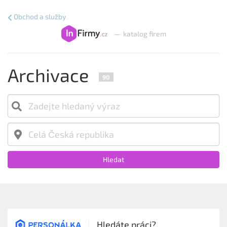
Obchod a služby
—
katalog firem
Archivace
90
Hledat
Hledáte práci?