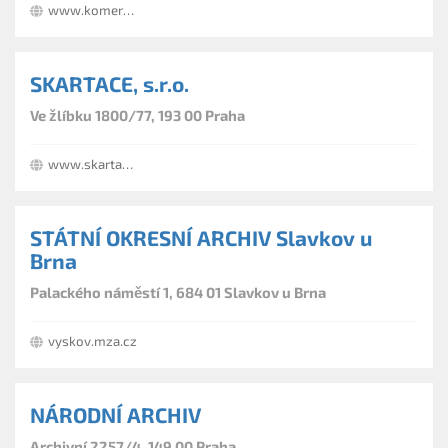
www.komercni-spisovna.cz
SKARTACE, s.r.o.
Ve žlíbku 1800/77, 193 00 Praha
www.skartace-net.cz
STÁTNÍ OKRESNÍ ARCHIV Slavkov u
Brna
Palackého náměstí 1, 684 01 Slavkov u Brna
vyskov.mza.cz
NÁRODNÍ ARCHIV
Archivní 2257/4, 149 00 Praha