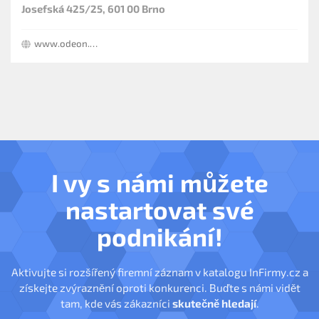
Josefská 425/25, 601 00 Brno
www.odeon.cz
I vy s námi můžete
nastartovat své
podnikání!
Aktivujte si rozšířený firemní záznam v katalogu InFirmy.cz a
získejte zvýraznění oproti konkurenci. Buďte s námi vidět
tam, kde vás zákazníci
skutečně hledají
.