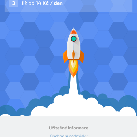
Již od
14 Kč / den
Užitečné informace
Obchodní podmínky