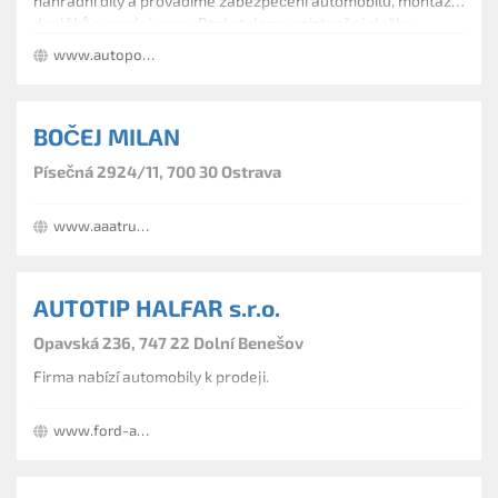
náhradní díly a provádíme zabezpečení automobilů, montáž
doplňků a prodej pneu. Poskytujeme asistenční služby,
náhradní vozy, kompletní klempířské a lakýrnické práce.
www.autoport.cz
BOČEJ MILAN
Písečná 2924/11, 700 30 Ostrava
www.aaatruck.cz
AUTOTIP HALFAR s.r.o.
Opavská 236, 747 22 Dolní Benešov
Firma nabízí automobily k prodeji.
www.ford-autotip.cz