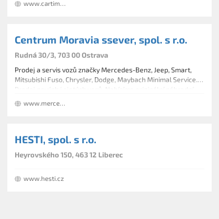
www.cartime.eu
Centrum Moravia ssever, spol. s r.o.
Rudná 30/3, 703 00 Ostrava
Prodej a servis vozů značky Mercedes-Benz, Jeep, Smart,
Mitsubishi Fuso, Chrysler, Dodge, Maybach Minimal Service.
Prodej nových i ojetých vozů. Nabízíme originální náhradní
díly a příslušenství, cejchování tachografů, měření emisí a
www.mercedes-moravia.cz
ruční mytí vozidel.
HESTI, spol. s r.o.
Heyrovského 150, 463 12 Liberec
www.hesti.cz