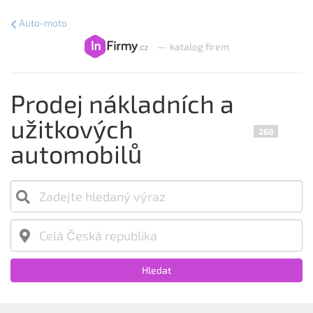
Auto-moto
—
katalog firem
Prodej nákladních a
užitkových
268
automobilů
Hledat