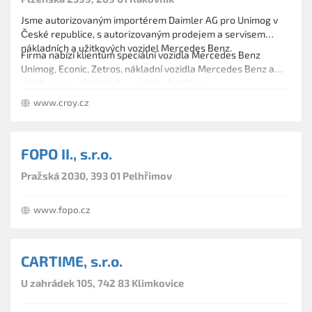
Jsme autorizovaným importérem Daimler AG pro Unimog v
České republice, s autorizovaným prodejem a servisem
nákladních a užitkových vozidel Mercedes Benz.
Firma nabízí klientům speciální vozidla Mercedes Benz
Unimog, Econic, Zetros, nákladní vozidla Mercedes Benz a
jejich pracovní nástavby a účelové aplikace.
www.croy.cz
FOPO II., s.r.o.
Pražská 2030, 393 01 Pelhřimov
www.fopo.cz
CARTIME, s.r.o.
U zahrádek 105, 742 83 Klimkovice