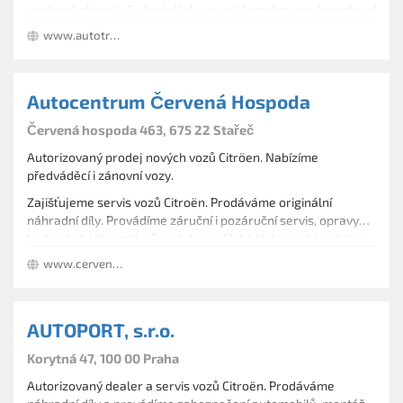
moderní zázemí vč. vlastní lakovny a klempírny pro komplexní
servis Vašeho vozu
www.autotrendliberec.cz
Autocentrum Červená Hospoda
Červená hospoda 463, 675 22 Stařeč
Autorizovaný prodej nových vozů Citröen. Nabízíme
předváděcí i zánovní vozy.
Zajišťujeme servis vozů Citroën. Prodáváme originální
náhradní díly. Provádíme záruční i pozáruční servis, opravy
hydraulických systémů, autokarosářské i lakýrnické práce a
Zprostředkování prodeje automobilů Peugeot včetně
opravy motorů.
www.cervenahospoda.cz
nezáručního servisu.
AUTOPORT, s.r.o.
Korytná 47, 100 00 Praha
Autorizovaný dealer a servis vozů Citroën. Prodáváme