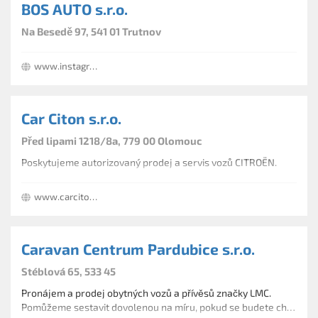
BOS AUTO s.r.o.
Na Besedě 97, 541 01 Trutnov
www.instagram.com/hyundaicz/?ref=badge
Car Citon s.r.o.
Před lipami 1218/8a, 779 00 Olomouc
Poskytujeme autorizovaný prodej a servis vozů CITROËN.
www.carciton.cz
Caravan Centrum Pardubice s.r.o.
Stéblová 65, 533 45
Pronájem a prodej obytných vozů a přívěsů značky LMC.
Pomůžeme sestavit dovolenou na míru, pokud se budete chtít