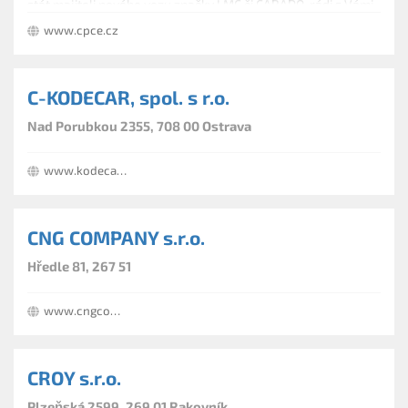
stát majiteli nového vozu značky LMC či CARADO, rádi s Vámi
vybereme to nejvýhodnější rozložení a konfiguraci.
www.cpce.cz
Samozřejmostí je kompletní servis obou značek.
C-KODECAR, spol. s r.o.
Nad Porubkou 2355, 708 00 Ostrava
www.kodecar.cz
CNG COMPANY s.r.o.
Hředle 81, 267 51
www.cngcompany.cz
CROY s.r.o.
Plzeňská 2599, 269 01 Rakovník