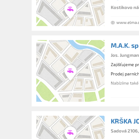
Kostikovo ná
www.elma.
M.A.K. spo
Jos. Jungman
Zajišťujeme pr
Prodej parních
Nabízíme také 
KRŠKA J
Sadová 2106