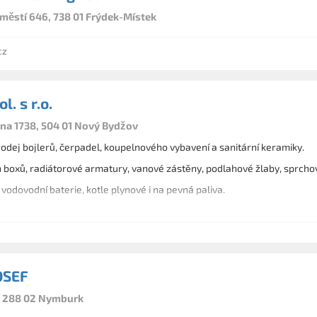
městí 646, 738 01 Frýdek-Místek
cz
l. s r.o.
na 1738, 504 01 Nový Bydžov
odej bojlerů, čerpadel, koupelnového vybavení a sanitární keramiky.
 boxů, radiátorové armatury, vanové zástěny, podlahové žlaby, sprchov
vodovodní baterie, kotle plynové i na pevná paliva.
OSEF
, 288 02 Nymburk