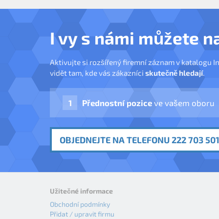
I vy s námi můžete n
Aktivujte si rozšířený firemní záznam v katalogu I
vidět tam, kde vás zákazníci
skutečně hledají
.
Přednostní pozice
ve vašem oboru
OBJEDNEJTE NA TELEFONU 222 703 501
Užitečné informace
Obchodní podmínky
Přidat / upravit firmu