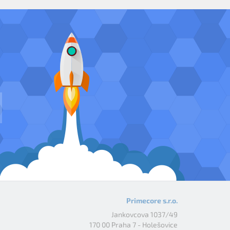
Primecore s.r.o.
Jankovcova 1037/49
170 00 Praha 7 - Holešovice