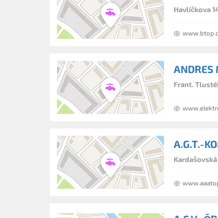
Havlíčkova 1
www.btop.
ANDRES 
Frant. Tlusté
www.elektr
A.G.T.-KO
Kardašovská 
www.aaatop