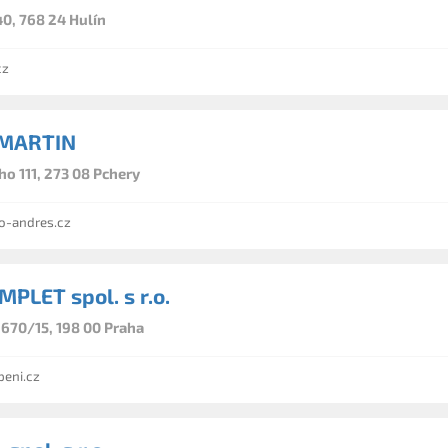
40, 768 24 Hulín
cz
MARTIN
ho 111, 273 08 Pchery
o-andres.cz
MPLET spol. s r.o.
670/15, 198 00 Praha
eni.cz