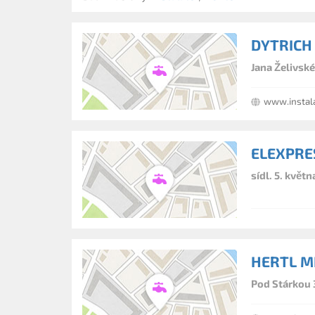
DYTRICH
Jana Želivsk
www.instala
ELEXPRES
sídl. 5. květ
HERTL M
Pod Stárkou 