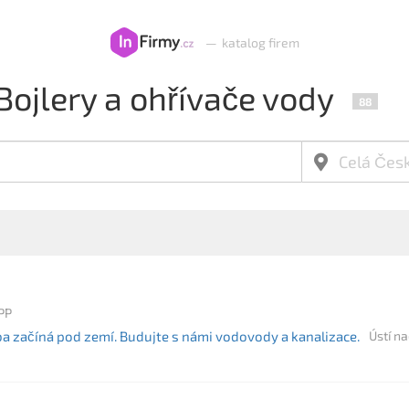
—
katalog firem
Bojlery a ohřívače vody
88
PP
začíná pod zemí. Budujte s námi vodovody a kanalizace.
Ústí na