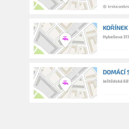
krska.webn
KOŘÍNEK
Hybešova 317
DOMÁCÍ 
Ještědská 68