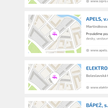
www.sipro.
APELS, v.
Martinákova 
Provádíme pozá
desky, vestavn
www.apels.
ELEKTRO
Boleslavská 
www.elektr
BÁPEŽ, s.