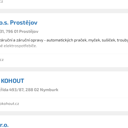
cz
o.s. Prostějov
31, 796 01 Prostějov
ruční a záruční opravy - automatických praček, myček, sušiček, trouby
é elektrospotřebiče.
cz
 KOHOUT
třída 493/87, 288 02 Nymburk
okohout.cz
r.o.