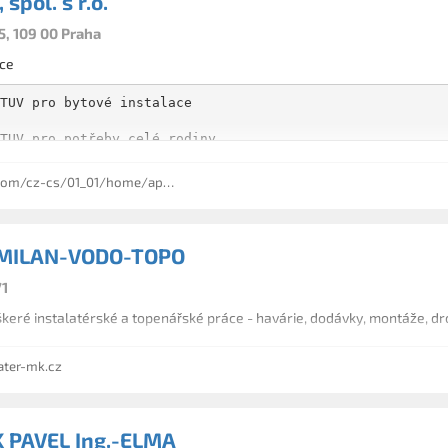
 spol. s r.o.
5, 109 00 Praha
ace
TUV pro bytové instalace

TUV pro potřeby celé rodiny

otle pro bytové instalace

z-cs/01_01/home/app.rvb?persist=cz-cs
domy a byty s instalací na stěnu

TUV pro komerční objekty

bytové rozvody k instalaci na podlahu

UV ve velkém množství

MILAN-VODO-TOPO
otle pro komerční objekty

71
otle s vysokým výkonem

komerční objekty k instalaci na podlahu

keré instalatérské a topenářské práce - havárie, dodávky, montáže, dr
ater-mk.cz
 PAVEL Ing.-ELMA