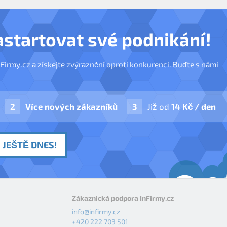
astartovat své podnikání!
nFirmy.cz a získejte zvýraznění oproti konkurenci. Buďte s námi
Více nových zákazníků
Již od
14 Kč / den
 JEŠTĚ DNES!
Zákaznická podpora InFirmy.cz
info@infirmy.cz
+420 222 703 501