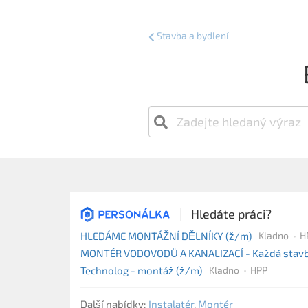
Stavba a bydlení
Hledáte práci?
HLEDÁME MONTÁŽNÍ DĚLNÍKY (ž/m)
Kladno
H
MONTÉR VODOVODŮ A KANALIZACÍ - Každá stavba 
Technolog - montáž (ž/m)
Kladno
HPP
Další nabídky:
Instalatér
,
Montér