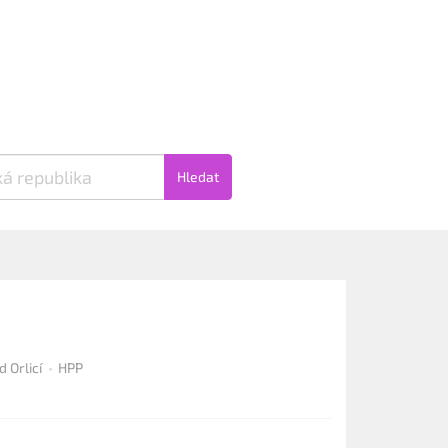
Hledat
d Orlicí
HPP