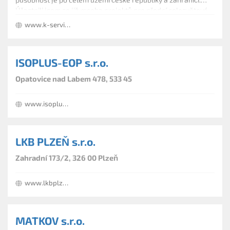
Účastnili jsem se již mnoha projektů pro přední celosvětové
firmy v oblasti průmyslu a energetiky. Specializujeme se
www.k-servicetechnology.cz
především na Technologické celky.
ISOPLUS-EOP s.r.o.
Opatovice nad Labem 478, 533 45
www.isoplus-eop.cz
LKB PLZEŇ s.r.o.
Zahradní 173/2, 326 00 Plzeň
www.lkbplzen.eu
MATKOV s.r.o.