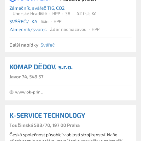
Zámečník, svářeč TIG, CO2
Uherské Hradiště
HPP
38 — 42 tísíc Kč
SVÁŘEČ/-KA
Jičín
HPP
Zámečník/svářeč
Žďár nad Sázavou
HPP
Další nabídky:
Svářeč
KOMAP DĚDOV, s.r.o.
Javor 74, 549 57
www.ok-priruby-eshop.cz
K-SERVICE TECHNOLOGY
Toužimská 588/70, 197 00 Praha
Česká společnost působící v oblastí strojírenství. Naše
působnost je po celém území české republiky a zahraničí.