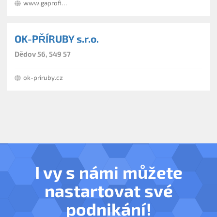
www.gaprofiplast.cz
plastových polotovarů z materiálů PE, PP, PVC, PVDF, PVC-C,
náročnosti.
POM-C a PTFE.
OK-PŘÍRUBY s.r.o.
Dědov 56, 549 57
ok-priruby.cz
I vy s námi můžete
nastartovat své
podnikání!