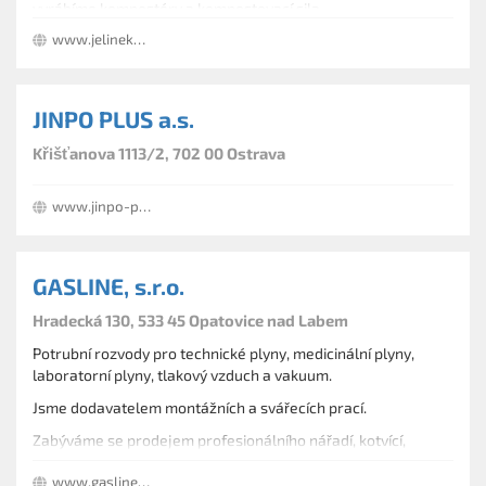
vyrábíme kompostéry a kompostovací sila.
www.jelinek-trading.cz
JINPO PLUS a.s.
Křišťanova 1113/2, 702 00 Ostrava
www.jinpo-plus.cz
GASLINE, s.r.o.
Hradecká 130, 533 45 Opatovice nad Labem
Potrubní rozvody pro technické plyny, medicinální plyny,
laboratorní plyny, tlakový vzduch a vakuum.
Jsme dodavatelem montážních a svářecích prací.
Zabýváme se prodejem profesionálního nářadí, kotvící,
upevňovací a tlumící techniky MÜPRO.
www.gasline.cz