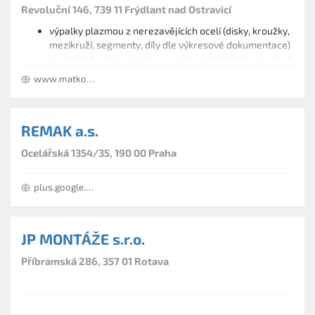
Revoluční 146, 739 11 Frýdlant nad Ostravicí
výpalky plazmou z nerezavějících ocelí (disky, kroužky,
mezikruží, segmenty, díly dle výkresové dokumentace)
ploché tyče řezané pásovou pilou, ideální řešení pokud
potřebujete plochá tyče nestandardních rozměrů a
www.matkov.cz
specifických délek
REMAK a.s.
Ocelářská 1354/35, 190 00 Praha
plus.google.com/113451039364701352759
JP MONTÁŽE s.r.o.
Příbramská 286, 357 01 Rotava