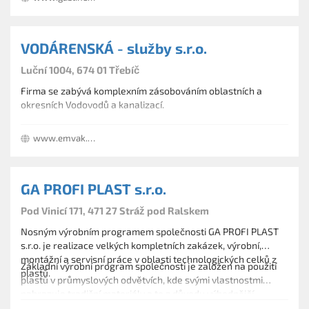
VODÁRENSKÁ - služby s.r.o.
Luční 1004, 674 01 Třebíč
Firma se zabývá komplexním zásobováním oblastních a
okresních Vodovodů a kanalizací.
www.emvak.cz
GA PROFI PLAST s.r.o.
Pod Vinicí 171, 471 27 Stráž pod Ralskem
Nosným výrobním programem společnosti GA PROFI PLAST
s.r.o. je realizace velkých kompletních zakázek, výrobní,
montážní a servisní práce v oblasti technologických celků z
Základní výrobní program společnosti je založen na použití
plastů.
plastů v průmyslových odvětvích, kde svými vlastnostmi
nahrazuje tradiční materiály a to z důvodu výhodnější
Naše výrobky jsou tvořeny tvarováním a svařováním
chemické odolnosti, delší životnosti a nižší finanční