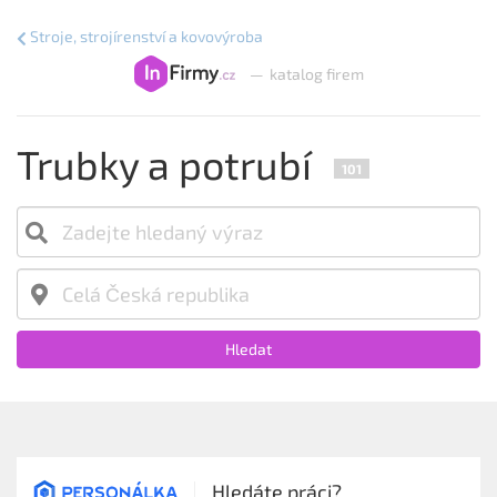
Stroje, strojírenství a kovovýroba
—
katalog firem
Trubky a potrubí
101
Hledat
Hledáte práci?