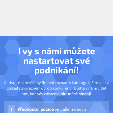
I vy s námi můžete
nastartovat své
podnikání!
Aktivujte si rozšířený firemní záznam v katalogu InFirmy.cz a
získejte zvýraznění oproti konkurenci. Buďte s námi vidět
tam, kde vás zákazníci
skutečně hledají
.
Přednostní pozice
ve vašem oboru