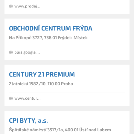
www.prodej-pronajem.cz
OBCHODNÍ CENTRUM FRÝDA
Na Příkopě 3727, 738 01 Frýdek-Místek
plus.google.com/+OCFr%C3%BDdaFr%C3%BDdekM%C3%ADstek
CENTURY 21 PREMIUM
Zlatnická 1582/10, 110 00 Praha
www.century21.cz
CPI BYTY, a.s.
Špitálské náměstí 3517/1a, 400 01 Ústí nad Labem