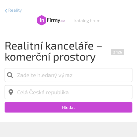
Reality
—
katalog firem
Realitní kanceláře –
komerční prostory
2 126
Hledat