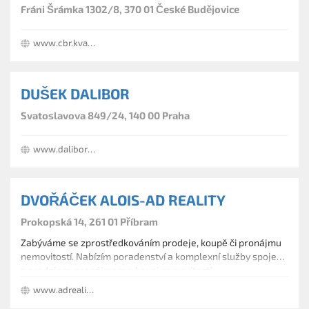
Fráni Šrámka 1302/8, 370 01 České Budějovice
www.cbr.kvalitne.cz
DUŠEK DALIBOR
Svatoslavova 849/24, 140 00 Praha
www.dalibordusek.cz
DVOŘÁČEK ALOIS-AD REALITY
Prokopská 14, 261 01 Příbram
Zabýváme se zprostředkováním prodeje, koupě či pronájmu
nemovitostí. Nabízím poradenství a komplexní služby spojené
s prodejem, pronájmem a koupi nemovitostí.
www.adreality-pb.cz