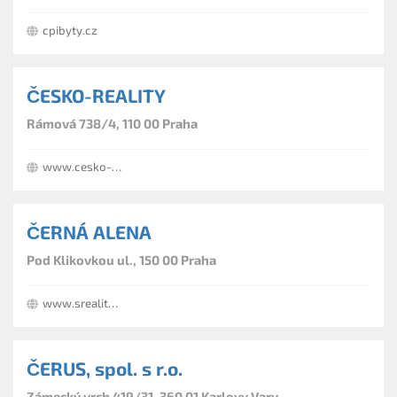
cpibyty.cz
ČESKO-REALITY
Rámová 738/4, 110 00 Praha
www.cesko-reality.cz
ČERNÁ ALENA
Pod Klikovkou ul., 150 00 Praha
www.sreality.cz/firma/alena-cerna-praha/5546
ČERUS, spol. s r.o.
Zámecký vrch 419/31, 360 01 Karlovy Vary