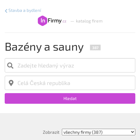
Stavba a bydlení
—
katalog firem
Bazény a sauny
387
Hledat
Zobrazit