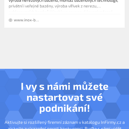
výroba nerezových bazénů, montáž bazénových technologií,
privátní i veřejné bazény, výroba vířivek z nerezu,
ochlazovacích bazénů Výrobky z nerezové korozivzdorné
oceli, nerezové skluzavky, nerezové nádrže
www.inox-bazen.cz
I vy s námi můžete
nastartovat své
podnikání!
Aktivujte si rozšířený firemní záznam v katalogu InFirmy.cz a
získejte zvýraznění oproti konkurenci. Buďte s námi vidět