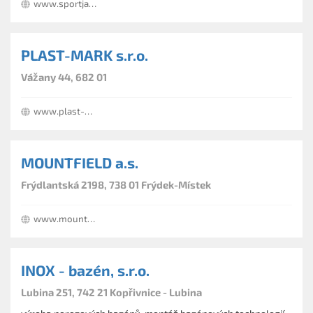
www.sportjablonec.cz
PLAST-MARK s.r.o.
Vážany 44, 682 01
www.plast-mark.cz
MOUNTFIELD a.s.
Frýdlantská 2198, 738 01 Frýdek-Místek
www.mountfield.cz
INOX - bazén, s.r.o.
Lubina 251, 742 21 Kopřivnice - Lubina