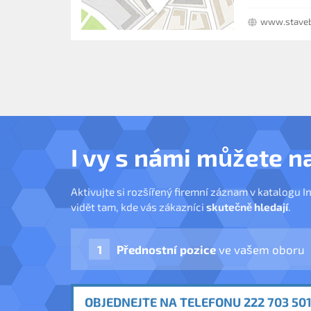
www.stave
I vy s námi můžete n
Aktivujte si rozšířený firemní záznam v katalogu I
vidět tam, kde vás zákazníci
skutečně hledají
.
Přednostní pozice
ve vašem oboru
OBJEDNEJTE NA TELEFONU 222 703 501