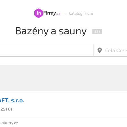
—
katalog firem
Bazény a sauny
387
T, s.r.o.
 251 01
a-skutry.cz