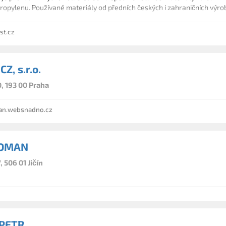
ropylenu. Používané materiály od předních českých i zahraničních výrobc
st.cz
Z, s.r.o.
, 193 00 Praha
n.websnadno.cz
ROMAN
 506 01 Jičín
 PETR