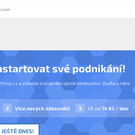
b.com
astartovat své podnikání!
nFirmy.cz a získejte zvýraznění oproti konkurenci. Buďte s námi
Více nových zákazníků
Již od
14 Kč / den
 JEŠTĚ DNES!