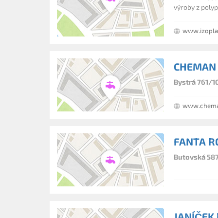
výroby z polyp
www.izopla
CHEMAN C
Bystrá 761/10
www.chema
FANTA 
Butovská 587,
JANÍČEK