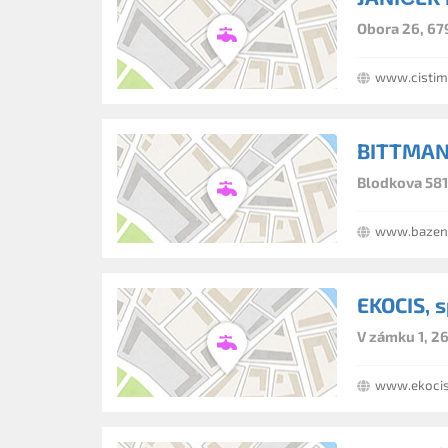
Obora 26, 67
www.cistim
BITTMAN
Blodkova 581
www.bazen
EKOCIS, sp
V zámku 1, 26
www.ekocis