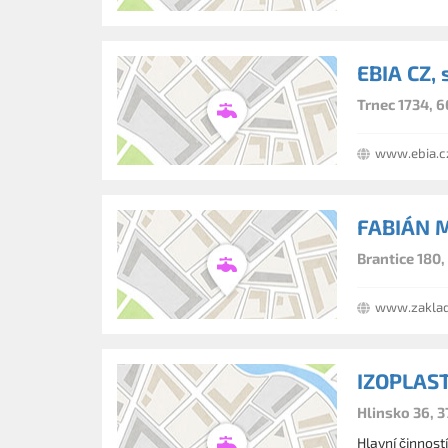
EBIA CZ, s
Trnec 1734, 
www.ebia.c
FABIÁN 
Brantice 180,
www.zaklad
IZOPLAST,
Hlinsko 36, 3
Hlavní činnost