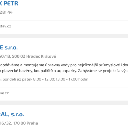
K PETR
281 44
tav.cz
 s.r.o.
60/13, 500 02 Hradec Králové
 dodáváme a montujeme úpravny vody pro nejrůznější průmyslové i do
o plavecké bazény, koupaliště a aquaparky. Zabýváme se projekcí a výs
:
pondělí až pátek 8.00 - 12.00; 13.00 - 17.00 hodin
me.cz
L, s.r.o.
16/32, 170 00 Praha