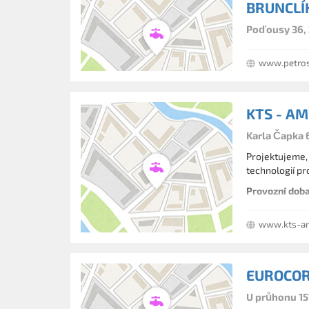
BRUNCLÍ
Poďousy 36, 
www.petros
KTS - AME
Karla Čapka 
Projektujeme,
technologií pr
Provozní doba
www.kts-a
EUROCORA
U průhonu 15