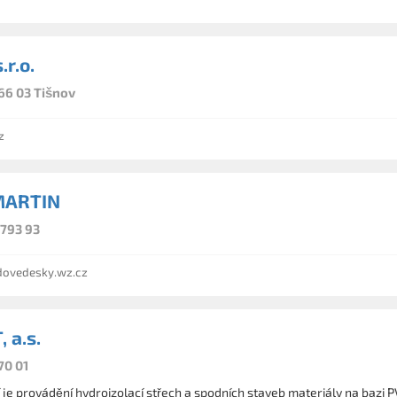
.r.o.
666 03 Tišnov
z
MARTIN
 793 93
ovedesky.wz.cz
 a.s.
70 01
í je provádění hydroizolací střech a spodních staveb materiály na bazi 