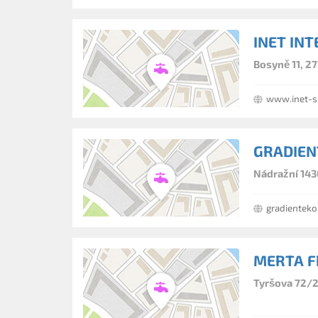
INET INT
Bosyně 11, 27
www.inet-s
GRADIENT
Nádražní 143
gradienteko
MERTA F
Tyršova 72/2