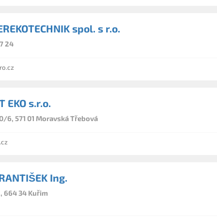
EREKOTECHNIK spol. s r.o.
7 24
ro.cz
 EKO s.r.o.
0/6, 571 01 Moravská Třebová
.cz
RANTIŠEK Ing.
, 664 34 Kuřim