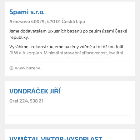
Spami s.r.o.
Arbesova 400/9, 470 01 Česká Lípa
Jsme dodavatelem luxusních bazénů po celém území České
republiky.
Vyrábíme i rekonstruujeme bazény zděné a to těžkou folií
DLW a Alkorplan. Minimální stavební připravenost, kvalitní
tepelná izolace, neomezená škála tvarů a rozměrů.
V nabídce je také slaná voda, ohřev tepelným čerpadlem a
www.bazeny-spami.cz
zastřešení bazénů.
VONDRÁČEK JIŘÍ
Orel 224, 538 21
VYMĚTAL VIKTOR-VYSOPLAST