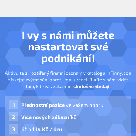
I vy s námi můžete
nastartovat své
podnikání!
Aktivujte si rozšířený firemní záznam v katalogu InFirmy.cz a
získejte zvýraznění oproti konkurenci. Buďte s námi vidět
tam, kde vás zákazníci
skutečně hledají
.
Přednostní pozice
ve vašem oboru
Více nových zákazníků
Již od
14 Kč / den