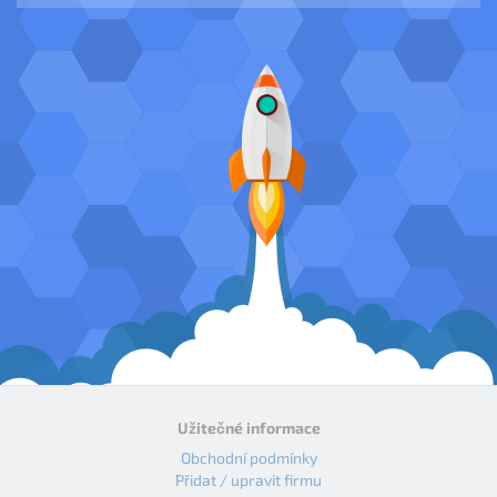
Užitečné informace
Obchodní podmínky
Přidat / upravit firmu