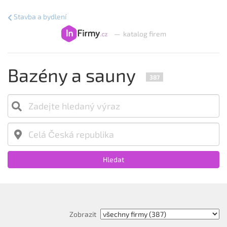
Stavba a bydlení
—
katalog firem
Bazény a sauny
387
Hledat
Zobrazit