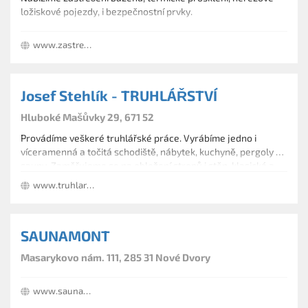
ložiskové pojezdy, i bezpečnostní prvky.
www.zastreseni-bazenu-akce.cz
Josef Stehlík - TRUHLÁŘSTVÍ
Hluboké Mašůvky 29, 671 52
Provádíme veškeré truhlářské práce. Vyrábíme jedno i
víceramenná a točitá schodiště, nábytek, kuchyně, pergoly a
sauny. Zaměřujeme se na obložení stropů i stěn, klasická a
soustružená zábradlí a předsíňové stěny.
www.truhlarstvi-stehlik.vyrobce.cz
SAUNAMONT
Masarykovo nám. 111, 285 31 Nové Dvory
www.saunamont.cz