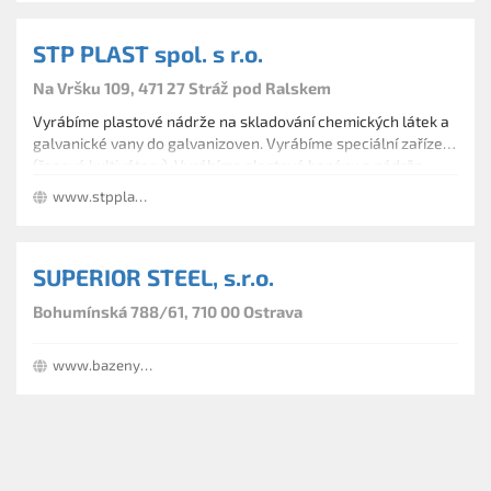
STP PLAST spol. s r.o.
Na Vršku 109, 471 27 Stráž pod Ralskem
Vyrábíme plastové nádrže na skladování chemických látek a
galvanické vany do galvanizoven. Vyrábíme speciální zařízení
(řasové kultivátory). Vyrábíme plastové bazény a nádrže,
montáž vložek starších bazénů, dodávka příslušenství
www.stpplast.cz
(skimmer, trysky, filtrace). Dodáváme a montujeme potrubní
rozvody.
SUPERIOR STEEL, s.r.o.
Bohumínská 788/61, 710 00 Ostrava
www.bazenyznerezu.cz