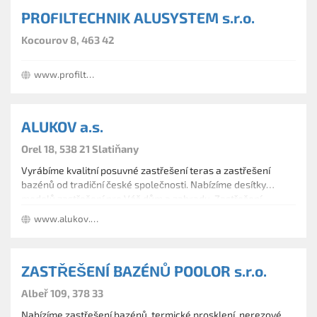
PROFILTECHNIK ALUSYSTEM s.r.o.
Kocourov 8, 463 42
www.profiltechnik.cz
ALUKOV a.s.
Orel 18, 538 21 Slatiňany
Vyrábíme kvalitní posuvné zastřešení teras a zastřešení
bazénů od tradiční české společnosti. Nabízíme desítky
modelů zastřešení pro Váš dům a zahradu. Zastřešení
bazénů, zastřešení vířivých van, teras a venkovních prostor
www.alukov.cz
se vyznačuje kvalitou, variabilitou a také užitnou hodnotou.
Garance 15 let.
ZASTŘEŠENÍ BAZÉNŮ POOLOR s.r.o.
Albeř 109, 378 33
Nabízíme zastřešení bazénů, termické prosklení, nerezové