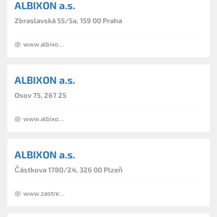
ALBIXON a.s.
Zbraslavská 55/5a, 159 00 Praha
www.albixon.cz
ALBIXON a.s.
Osov 75, 267 25
www.albixon.cz
ALBIXON a.s.
Částkova 1780/24, 326 00 Plzeň
www.zastreseni.cz