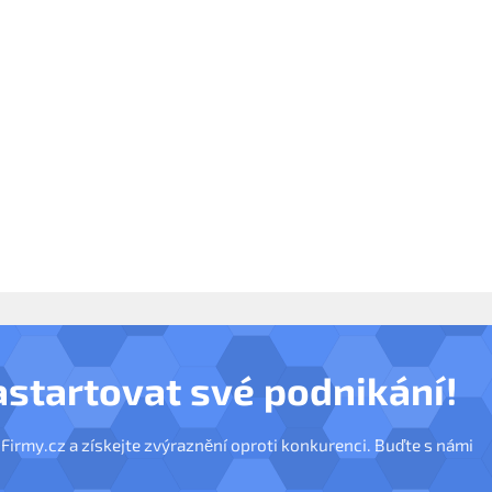
astartovat své podnikání!
nFirmy.cz a získejte zvýraznění oproti konkurenci. Buďte s námi