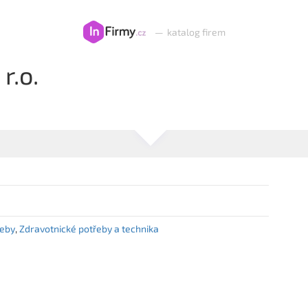
—
katalog firem
r.o.
řeby
Zdravotnické potřeby a technika