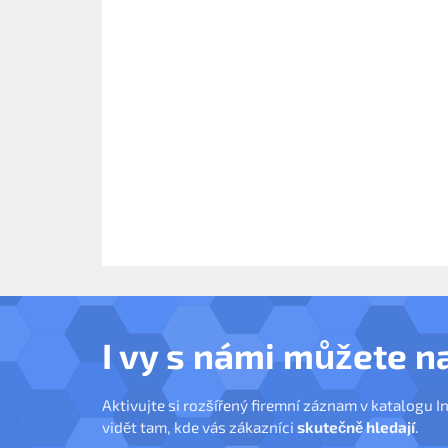
I vy s námi můžete n
Aktivujte si rozšířený firemní záznam v katalogu I
vidět tam, kde vás zákazníci
skutečně hledají
.