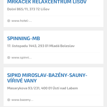
MRKÁČEK RELAXCENTRUM LIŠOV
Dolní 865/11, 373 72 Lišov
www.hotel-mrkacek.cz
SPINNING-MB
17. listopadu 1443, 293 01 Mladá Boleslav
www.spinning-mb.cz
SIPKO MIROSLAV-BAZÉNY-SAUNY-
VÍŘIVÉ VANY
Masarykova 93/231, 400 01 Ústí nad Labem
www.bazeny-sipko.cz