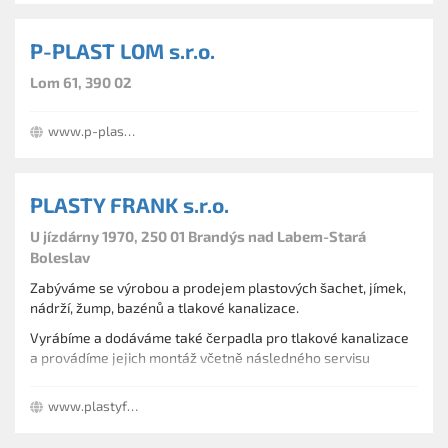
P-PLAST LOM s.r.o.
Lom 61, 390 02
www.p-plast.cz
PLASTY FRANK s.r.o.
U jízdárny 1970, 250 01 Brandýs nad Labem-Stará
Boleslav
Zabýváme se výrobou a prodejem plastových šachet, jímek,
nádrží, žump, bazénů a tlakové kanalizace.
Vyrábíme a dodáváme také čerpadla pro tlakové kanalizace
a provádíme jejich montáž včetně následného servisu
www.plastyfrank.cz