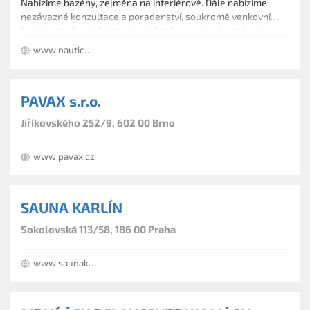
Nabízíme bazény, zejména na interiérové. Dále nabízíme
nezávazné konzultace a poradenství, soukromé venkovní
bazény, soukromé interiérové bazény, veřejné bazény a
wellness provozy a vodní prvky.
www.nautica.cz
PAVAX s.r.o.
Jiříkovského 252/9, 602 00 Brno
www.pavax.cz
SAUNA KARLÍN
Sokolovská 113/58, 186 00 Praha
www.saunakarlin.cz