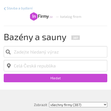
Stavba a bydlení
—
katalog firem
Bazény a sauny
387
Hledat
Zobrazit