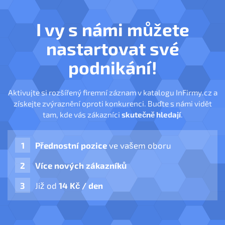
I vy s námi můžete
nastartovat své
podnikání!
Aktivujte si rozšířený firemní záznam v katalogu InFirmy.cz a
získejte zvýraznění oproti konkurenci. Buďte s námi vidět
tam, kde vás zákazníci
skutečně hledají
.
Přednostní pozice
ve vašem oboru
Více nových zákazníků
Již od
14 Kč / den