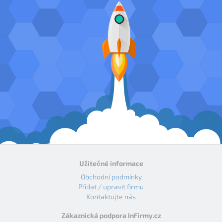
Užitečné informace
Obchodní podmínky
Přidat / upravit firmu
Kontaktujte nás
Zákaznická podpora InFirmy.cz