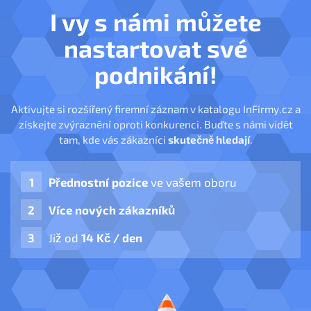
I vy s námi můžete
nastartovat své
podnikání!
Aktivujte si rozšířený firemní záznam v katalogu InFirmy.cz a
získejte zvýraznění oproti konkurenci. Buďte s námi vidět
tam, kde vás zákazníci
skutečně hledají
.
Přednostní pozice
ve vašem oboru
Více nových zákazníků
Již od
14 Kč / den