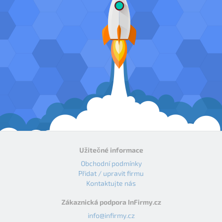
Užitečné informace
Obchodní podmínky
Přidat / upravit firmu
Kontaktujte nás
Zákaznická podpora InFirmy.cz
info@infirmy.cz