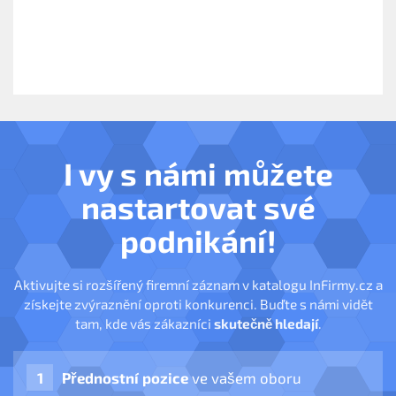
I vy s námi můžete
nastartovat své
podnikání!
Aktivujte si rozšířený firemní záznam v katalogu InFirmy.cz a
získejte zvýraznění oproti konkurenci. Buďte s námi vidět
tam, kde vás zákazníci
skutečně hledají
.
Přednostní pozice
ve vašem oboru