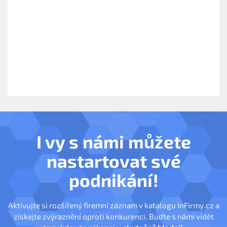
I vy s námi můžete
nastartovat své
podnikání!
Aktivujte si rozšířený firemní záznam v katalogu InFirmy.cz a
získejte zvýraznění oproti konkurenci. Buďte s námi vidět