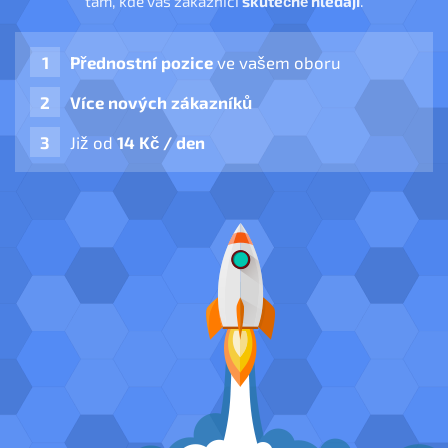
tam, kde vás zákazníci
skutečně hledají
.
Přednostní pozice
ve vašem oboru
Více nových zákazníků
Již od
14 Kč / den