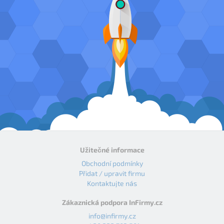
Užitečné informace
Obchodní podmínky
Přidat / upravit firmu
Kontaktujte nás
Zákaznická podpora InFirmy.cz
info@infirmy.cz