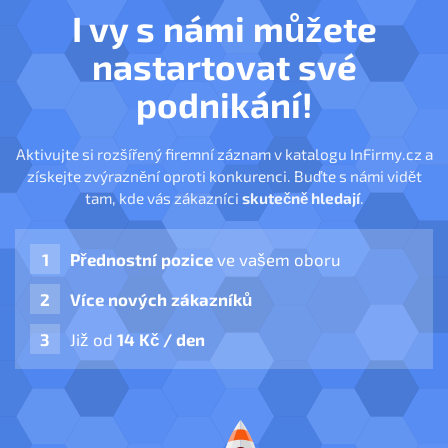
I vy s námi můžete
nastartovat své
podnikání!
Aktivujte si rozšířený firemní záznam v katalogu InFirmy.cz a
získejte zvýraznění oproti konkurenci. Buďte s námi vidět
tam, kde vás zákazníci
skutečně hledají
.
Přednostní pozice
ve vašem oboru
Více nových zákazníků
Již od
14 Kč / den