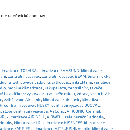
 dle telefonické domluvy
klimatizace TOSHIBA
klimatizace SAMSUNG
klimatizace
ání
centrální vysavač
centrální vysavač BEAM
binární cívky
vzduchu
zvlhčovače vzduchu
zvlhčovač
mikroklima
ventilace
ádlo
mobilní klimatizace
rekuperace
centrální vysavače
vé bezsáčkové vysavače
osoušeče rukou
zdravý vzduch
Air
ic
zvlhčovače Air conic
klimatizace air conic
klimatizace
CH
centrální vysavač HUSKY
centrální vysavač DUOVAC
yslové centrální vysavače
AirConic
AIRCONIC
Čermák
AIR
klimatizace AIRWELL
AIRWELL
rekuperační jednotky
ednotky
klimatizace LG
klimatizace HISENCES
klimatizace
matizace KARRIER
klimatizace MITSUBISHI
mobilní klimatizace