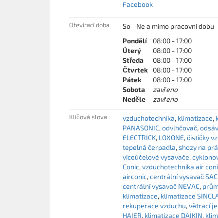
Facebook
Otevírací doba
So - Ne a mimo pracovní dobu -
Pondělí
08:00 - 17:00
Úterý
08:00 - 17:00
Středa
08:00 - 17:00
Čtvrtek
08:00 - 17:00
Pátek
08:00 - 17:00
Sobota
zavřeno
Neděle
zavřeno
Klíčová slova
vzduchotechnika
klimatizace
PANASONIC
odvlhčovač
odsáv
ELECTRICK
LOXONE
čističky 
tepelná čerpadla
shozy na pr
víceúčelové vysavače
cyklono
Conic
vzduchotechnika air con
airconic
centrální vysavač SA
centrální vysavač NEVAC
prům
klimatizace
klimatizace SINCL
rekuperace vzduchu
větrací j
HAIER
klimatizace DAIKIN
kli