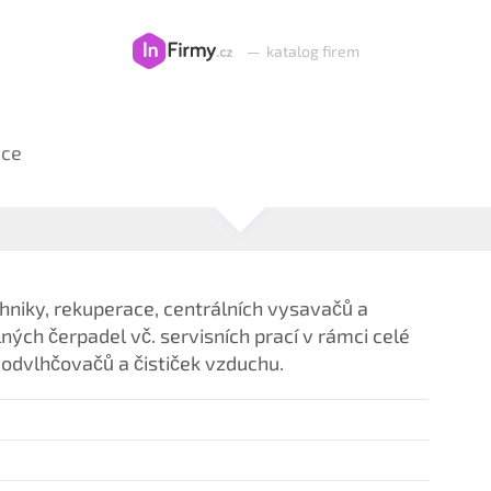
—
katalog firem
ice
niky, rekuperace, centrálních vysavačů a
lných čerpadel vč. servisních prací v rámci celé
, odvlhčovačů a čističek vzduchu.