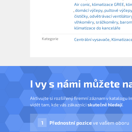
Air conic
klimatizace GREE
kli
domácí výčepy
pultové výčep
čističky
odvětrávací ventilátor
vlhkoměry
srážkoměry
barom
klimatizace do kanceláře
Kategorie
Centrální vysavače
Klimatizac
I vy s námi můžete n
Aktivujte si rozšířený firemní záznam v katalogu I
vidět tam, kde vás zákazníci
skutečně hledají
.
Přednostní pozice
ve vašem oboru