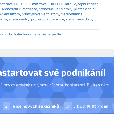
matizace FUJITSU
klimatizace FUJI ELECTRICS
výčepní zařízení
y
Monosplit klimatizace
přenosné ventilátory
profesionální
y
ventilátory
průmyslové ventilátory
meteostanice
etry
anemometry
profesionální měřiče
klimatizace do bytu
e a vzduchotechnika
Tepelná čerpadla
astartovat své podnikání!
nFirmy.cz a získejte zvýraznění oproti konkurenci. Buďte s námi
Více nových zákazníků
Již od
14 Kč / den