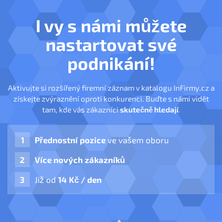
I vy s námi můžete
nastartovat své
podnikání!
Aktivujte si rozšířený firemní záznam v katalogu InFirmy.cz a
získejte zvýraznění oproti konkurenci. Buďte s námi vidět
tam, kde vás zákazníci
skutečně hledají
.
Přednostní pozice
ve vašem oboru
Více nových zákazníků
Již od
14 Kč / den