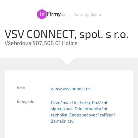
—
katalog firem
VSV CONNECT, spol. s r.o.
Všehrdova 907, 508 01 Hořice
Web
www.vsvconnect.cz
Kategorie
Ozvučovací technika
Požární
signalizace
Telekomunikační
technika
Zabezpečovací zařízení
Zámečnictví