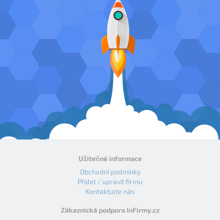
Užitečné informace
Obchodní podmínky
Přidat / upravit firmu
Kontaktujte nás
Zákaznická podpora InFirmy.cz