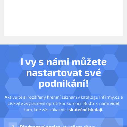
I vy s námi můžete
nastartovat své
podnikání!
Aktivujte si rozšířený firemní záznam v katalogu InFirmy.cz a
získejte zvýraznění oproti konkurenci. Buďte s námi vidět
tam, kde vás zákazníci
skutečně hledají
.
Přednostní pozice
ve vašem oboru