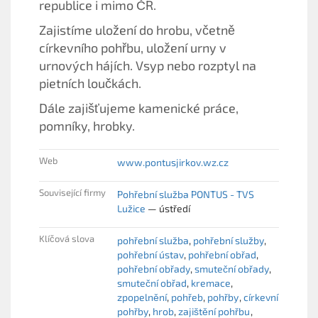
republice i mimo ČR.
Zajistíme uložení do hrobu, včetně
církevního pohřbu, uložení urny v
urnových hájích. Vsyp nebo rozptyl na
pietních loučkách.
Dále zajišťujeme kamenické práce,
pomníky, hrobky.
Web
www.pontusjirkov.wz.cz
Související firmy
Pohřební služba PONTUS - TVS
Lužice
— ústředí
Klíčová slova
pohřební služba
pohřební služby
pohřební ústav
pohřební obřad
pohřební obřady
smuteční obřady
smuteční obřad
kremace
zpopelnění
pohřeb
pohřby
církevní
pohřby
hrob
zajištění pohřbu