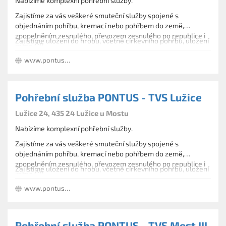
Nabízíme komplexní pohřební služby.
Zajistíme za vás veškeré smuteční služby spojené s
objednáním pohřbu, kremací nebo pohřbem do země,
zpopelněním zesnulého, převozem zesnulého po republice i
Zajistíme uložení do hrobu, včetně církevního pohřbu, uložení
mimo ČR.
urny v urnových hájích. Vsyp nebo rozptyl na pietních
www.pontusjirkov.wz.cz
loučkách.
Dále zajišťujeme kamenické práce, pomníky, hrobky.
Pohřební služba PONTUS - TVS Lužice
Lužice 24, 435 24 Lužice u Mostu
Nabízíme komplexní pohřební služby.
Zajistíme za vás veškeré smuteční služby spojené s
objednáním pohřbu, kremací nebo pohřbem do země,
zpopelněním zesnulého, převozem zesnulého po republice i
Zajistíme uložení do hrobu, včetně církevního pohřbu, uložení
mimo ČR.
urny v urnových hájích. Vsyp nebo rozptyl na pietních
www.pontusjirkov.wz.cz
loučkách.
Dále zajišťujeme kamenické práce, pomníky, hrobky.
Pohřební služba PONTUS - TVS Most III