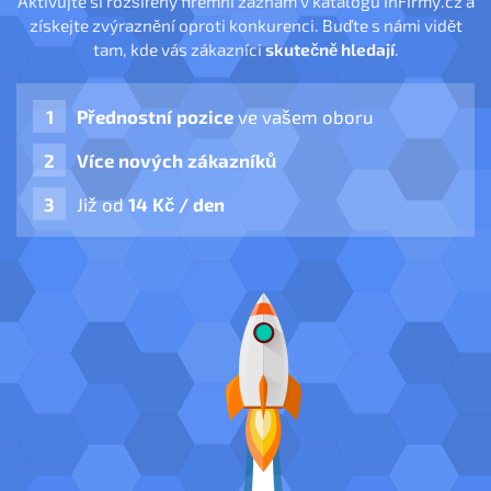
Aktivujte si rozšířený firemní záznam v katalogu InFirmy.cz a
získejte zvýraznění oproti konkurenci. Buďte s námi vidět
tam, kde vás zákazníci
skutečně hledají
.
Přednostní pozice
ve vašem oboru
Více nových zákazníků
Již od
14 Kč / den