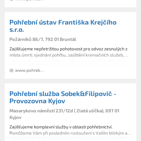
platby na splátky, ekonomické a sociální pohřby
tradiční i moderní smuteční vazbu
dálkové a zahraniční převozy
Pohřební ústav Františka Krejčího
pohřební vozy - pohřební limuzíny, vhodné na pohřby s
doprovodem
s.r.o.
Požárníků 86/7, 792 01 Bruntál
Zajišťujeme nepřetržitou pohotovost pro odvoz zesnulých z
místa úmrtí, sjednání pohřbu, zajištění kremačních služeb,
výkop hrobu na pohřebišti, zajištění smutečních květin, tisk
parte, smutečního řečníka, hudbu, fotografa atd.
www.pohrebni-ustav-bruntal.cz
Pohřební služba Sobek&Filipovič -
Provozovna Kyjov
Masarykovo náměstí 231/12d ( Zlatá ulička), 697 01
Kyjov
Zajišťujeme komplexní služby v oblasti pohřebnictví.
Pomůžeme Vám při posledním rozloučení s Vaším blízkým a s
vyřízením všech formalit s tím spojených abychom ulehčili