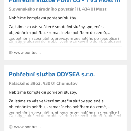
Slovenského národního povstání 11, 434 01 Most
Nabízíme komplexní pohřební služby.
Zajistíme za vás veškeré smuteční služby spojené s
objednáním pohřbu, kremací nebo pohřbem do země,
zpopelněním zesnulého, převozem zesnulého po republice i
Zajistíme uložení do hrobu, včetně církevního pohřbu, uložení
mimo ČR.
urny v urnových hájích. Vsyp nebo rozptyl na pietních
www.pontusjirkov.wz.cz
loučkách.
Dále zajišťujeme kamenické práce, pomníky, hrobky.
Pohřební služba ODYSEA s.r.o.
Palackého 3962, 430 01 Chomutov
Nabízíme komplexní pohřební služby.
Zajistíme za vás veškeré smuteční služby spojené s
objednáním pohřbu, kremací nebo pohřbem do země,
zpopelněním zesnulého, převozem zesnulého po republice i
Zajistíme uložení do hrobu, včetně církevního pohřbu, uložení
mimo ČR.
urny v urnových hájích. Vsyp nebo rozptyl na pietních
www.pontusjirkov.wz.cz
loučkách.
Dále zajišťujeme kamenické práce, pomníky, hrobky.