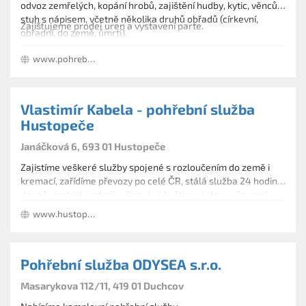
odvoz zemřelých, kopání hrobů, zajištění hudby, kytic, věnců a
stuh s nápisem, včetně několika druhů obřadů (církevní,
Zajišťujeme prodej uren a vystavení parte.
obřadní, do země, úmrtí).
www.pohrebniustavhelena.cz
Vlastimír Kabela - pohřební služba
Hustopeče
Janáčková 6, 693 01 Hustopeče
Zajistíme veškeré služby spojené s rozloučením do země i
kremací, zařídíme převozy po celé ČR, stálá služba 24 hodin
denně, parte ihned při vyřizování, květinové dary, převzetí
šatů pro zesnulé a ostatní navazující služby. Provádíme i
www.hustopece.pohreb.cz
rozptyly popela na rozptylové loučce, případně vsypy na
vsypové loučce.
Pohřební služba ODYSEA s.r.o.
Masarykova 112/11, 419 01 Duchcov