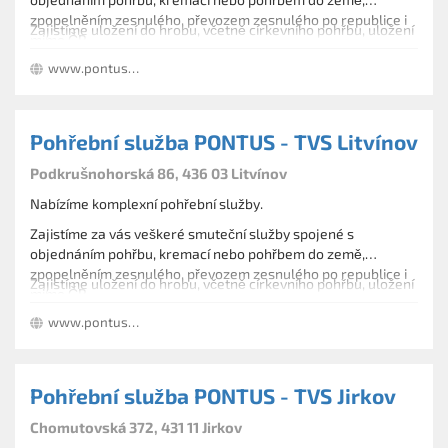
zpopelněním zesnulého, převozem zesnulého po republice i
Zajistíme uložení do hrobu, včetně církevního pohřbu, uložení
mimo ČR.
urny v urnových hájích. Vsyp nebo rozptyl na pietních
www.pontusjirkov.wz.cz
loučkách.
Dále zajišťujeme kamenické práce, pomníky, hrobky.
Pohřební služba PONTUS - TVS Litvínov
Podkrušnohorská 86, 436 03 Litvínov
Nabízíme komplexní pohřební služby.
Zajistíme za vás veškeré smuteční služby spojené s
objednáním pohřbu, kremací nebo pohřbem do země,
zpopelněním zesnulého, převozem zesnulého po republice i
Zajistíme uložení do hrobu, včetně církevního pohřbu, uložení
mimo ČR.
urny v urnových hájích. Vsyp nebo rozptyl na pietních
www.pontusjirkov.wz.cz
loučkách.
Dále zajišťujeme kamenické práce, pomníky, hrobky.
Pohřební služba PONTUS - TVS Jirkov
Chomutovská 372, 431 11 Jirkov