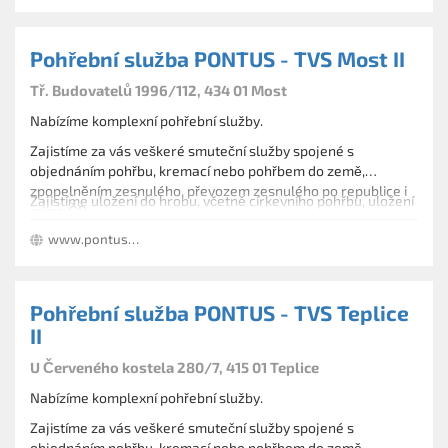
Pohřební služba PONTUS - TVS Most II
Tř. Budovatelů 1996/112, 434 01 Most
Nabízíme komplexní pohřební služby.
Zajistíme za vás veškeré smuteční služby spojené s
objednáním pohřbu, kremací nebo pohřbem do země,
zpopelněním zesnulého, převozem zesnulého po republice i
Zajistíme uložení do hrobu, včetně církevního pohřbu, uložení
mimo ČR.
urny v urnových hájích. Vsyp nebo rozptyl na pietních
www.pontusjirkov.wz.cz
loučkách.
Dále zajišťujeme kamenické práce, pomníky, hrobky.
Pohřební služba PONTUS - TVS Teplice
II
U Červeného kostela 280/7, 415 01 Teplice
Nabízíme komplexní pohřební služby.
Zajistíme za vás veškeré smuteční služby spojené s
objednáním pohřbu, kremací nebo pohřbem do země,