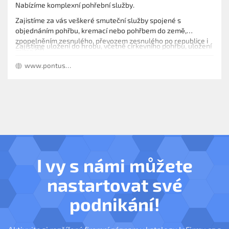
Nabízíme komplexní pohřební služby.
Zajistíme za vás veškeré smuteční služby spojené s
objednáním pohřbu, kremací nebo pohřbem do země,
zpopelněním zesnulého, převozem zesnulého po republice i
Zajistíme uložení do hrobu, včetně církevního pohřbu, uložení
mimo ČR.
urny v urnových hájích. Vsyp nebo rozptyl na pietních
www.pontusjirkov.wz.cz
loučkách.
Dále zajišťujeme kamenické práce, pomníky, hrobky.
I vy s námi můžete
nastartovat své
podnikání!