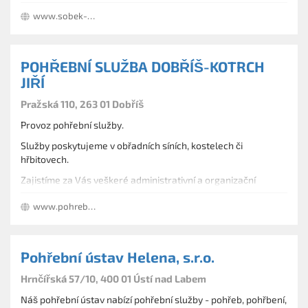
Vám i dalším blízkým jeho odchod.
www.sobek-filipovic.cz
POHŘEBNÍ SLUŽBA DOBŘÍŠ-KOTRCH
JIŘÍ
Pražská 110, 263 01 Dobříš
Provoz pohřební služby.
Služby poskytujeme v obřadních síních, kostelech či
hřbitovech.
Zajistíme za Vás veškeré administrativní a organizační
záležitosti.
www.pohrebnisluzbadobris.cz
Jako jediní na dobříšsku zajišťujeme ekonomický pohřeb o
kterém se více dozvíte v samostatné záložce.
Pohřební ústav Helena, s.r.o.
Hrnčířská 57/10, 400 01 Ústí nad Labem
Náš pohřební ústav nabízí pohřební služby - pohřeb, pohřbení,