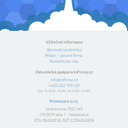
Užitečné informace
Obchodní podmínky
Přidat / upravit firmu
Kontaktujte nás
Zákaznická podpora InFirmy.cz
info@infirmy.cz
+420 222 703 501
(po–čt 8:00–16:00, pá 8:00–15:00)
Primecore s.r.o.
Jankovcova 1037/49
170 00 Praha 7 - Holešovice
IČO: 06262856, DIČ: CZ06262856