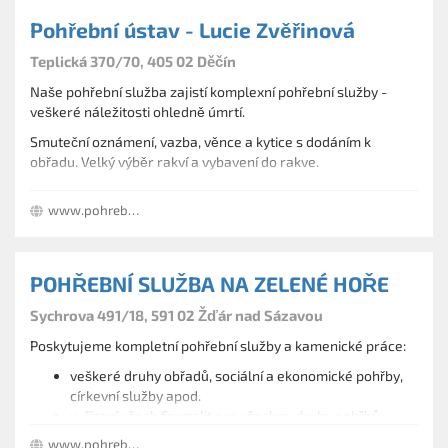
Pohřební ústav - Lucie Zvěřinová
Teplická 370/70, 405 02 Děčín
Naše pohřební služba zajistí komplexní pohřební služby -
veškeré náležitosti ohledně úmrtí.
Smuteční oznámení, vazba, věnce a kytice s dodáním k
obřadu. Velký výběr rakví a vybavení do rakve.
Možnost parkování u pohřební služby. Služba na mobilu
www.pohrebnizverina.cz
nonstop.
POHŘEBNÍ SLUŽBA NA ZELENÉ HOŘE
Sychrova 491/18, 591 02 Žďár nad Sázavou
Poskytujeme kompletní pohřební služby a kamenické práce:
veškeré druhy obřadů, sociální a ekonomické pohřby,
církevní služby apod.
vyřízení všech formalit pro všechny druhy pohřbů
výkopy hrobů
www.pohrebni-sluzba-zdar.cz