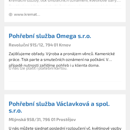
kremační služby, tisk smutečních oznámení, květinové dary.
Prodáváme hřbitovní zboží. Zajistíme převoz zesnulých i mimo
ČR.
www.krematorium-kv.cz
Pohřební služba Omega s.r.o.
Revoluční 915/12, 794 01 Krnov
Zajišťujeme obřady. Výroba a pronájem věnců. Kamenické
práce. Tisk parte a smutečních oznámení na počkání. V
případě nutnosti zařídíme pohřeb i u klienta doma.
U nás lze platit i platební kartou.
Pohřební služba Václavková a spol.
s.r.o.
Mlýnská 958/31, 796 01 Prostějov
U nás můžete sjednat poslední rozloučení vč. květinové vazby