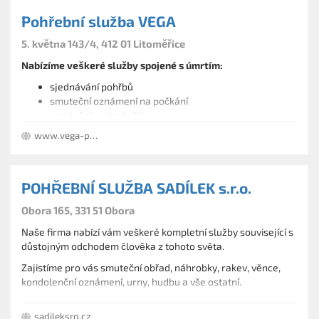
Pohřební služba VEGA
5. května 143/4, 412 01 Litoměřice
Nabízíme veškeré služby spojené s úmrtím:
sjednávání pohřbů
smuteční oznámení na počkání
smuteční vazba květin
prodej hřbitovních doplňků
www.vega-ps.cz
urnové pomníky z přírodního kamene
zlacení nápisů, písmo
POHŘEBNÍ SLUŽBA SADÍLEK s.r.o.
Obora 165, 331 51 Obora
Naše firma nabízí vám veškeré kompletní služby související s
důstojným odchodem člověka z tohoto světa.
Zajistíme pro vás smuteční obřad, náhrobky, rakev, věnce,
kondolenční oznámení, urny, hudbu a vše ostatní.
sadileksro.cz