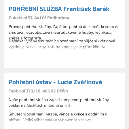
POHŘEBNÍ SLUŽBA František Barák
Dukelská 57, 441 01 Podbořany
Provoz pohřební služby. Zajištění pohřbů do země i kremace,
smuteční výzdoby, živé i reprodukované hudby, řečníka,
kněze a fotografa.
Nabídka výroby smutečních oznámení, zapůjčení květinové
výzdoby, rakve, urny a stuhy s popisy dle přání klienta.
Pohřební ústav - Lucie Zvěřinová
Teplická 370/70, 405 02 Děčín
Naše pohřební služba zajistí komplexní pohřební služby -
veškeré náležitosti ohledně úmrtí.
Smuteční oznámení, vazba, věnce a kytice s dodáním k
obřadu. Velký výběr rakví a vybavení do rakve.
Možnost parkování u pohřební služby. Služba na mobilu