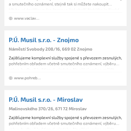
a smutečního oznámení, stejně tak si můžete nakoupit
hřbitovní doplňky, svíce, lampy a jiné zboží. Nabídka je široká.
www.vaclavkovaj.cz
P.Ú. Musil s.r.o. - Znojmo
Náměstí Svobody 208/16, 669 02 Znojmo
Zajišťujeme komplexní služby spojené s převozem zesnulých,
pohřebním obřadem včetně smutečního oznámení, výběru
rakve, hudby či květinové výzdoby. Na přání umíme zařídit
pohřeb klasickým pohřebním kočárem, případně
www.pohrebniustavmusil.cz
ekonomičtější variantu smutečního rozloučení s kremací.
P.Ú. Musil s.r.o. - Miroslav
Malinovského 370/26, 671 72 Miroslav
Zajišťujeme komplexní služby spojené s převozem zesnulých,
pohřebním obřadem včetně smutečního oznámení, výběru
rakve, hudby či květinové výzdoby. Na přání umíme zařídit