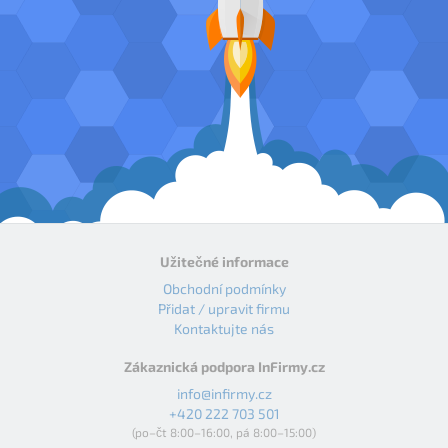
Užitečné informace
Obchodní podmínky
Přidat / upravit firmu
Kontaktujte nás
Zákaznická podpora InFirmy.cz
info@infirmy.cz
+420 222 703 501
(po–čt 8:00–16:00, pá 8:00–15:00)