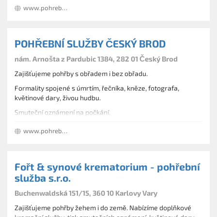
www.pohrebnizverina.cz
nonstop.
POHŘEBNÍ SLUŽBY ČESKÝ BROD
nám. Arnošta z Pardubic 1384, 282 01 Český Brod
Zajišťujeme pohřby s obřadem i bez obřadu.
Formality spojené s úmrtím, řečníka, kněze, fotografa,
květinové dary, živou hudbu.
Smuteční oznámení na počkání.
Obřady v obřadní síni, kostele, z domu smutku, nad hrobem a
www.pohrebnisluzbykos.cz
hrobkou.
Pobočka: Žižkova 226, Kolín III, Kolín
Fořt & synové krematorium - pohřební
služba s.r.o.
Buchenwaldská 151/15, 360 10 Karlovy Vary
Zajišťujeme pohřby žehem i do země. Nabízíme doplňkové