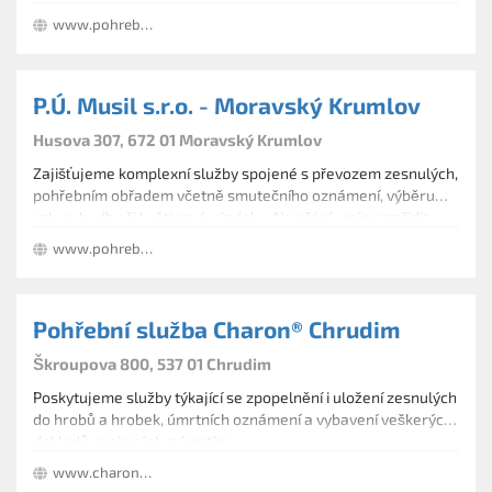
pohřeb klasickým pohřebním kočárem, případně
www.pohrebniustavmusil.cz
ekonomičtější variantu smutečního rozloučení s kremací.
P.Ú. Musil s.r.o. - Moravský Krumlov
Husova 307, 672 01 Moravský Krumlov
Zajišťujeme komplexní služby spojené s převozem zesnulých,
pohřebním obřadem včetně smutečního oznámení, výběru
rakve, hudby či květinové výzdoby. Na přání umíme zařídit
pohřeb klasickým pohřebním kočárem, případně
www.pohrebniustavmusil.cz
ekonomičtější variantu smutečního rozloučení s kremací.
Pohřební služba Charon® Chrudim
Škroupova 800, 537 01 Chrudim
Poskytujeme služby týkající se zpopelnění i uložení zesnulých
do hrobů a hrobek, úmrtních oznámení a vybavení veškerých
dokladů spojených s úmrtím.
www.charon-eu.cz