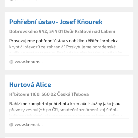
Pohřební ústav- Josef Kňourek
Dobrovského 942, 544 01 Dvůr Králové nad Labem
Provozujeme pohřební ústav s nabídkou čištění hrobek a
krypt či převozů ze zahraničí. Poskytujeme poradenské
služby a možnost rozloučení v dobovém kočáru s koňským
spřežením. Zhotovujeme smuteční oznámení, kompletní
www.knourek-pu.cz
květinovou vazbu a zajišťujeme smuteční hudbu i řečníka.
Kopeme hroby.
Hurtová Alice
Hřbitovní 1160, 560 02 Česká Třebová
Nabízíme kompletní pohřební a kremační služby jako jsou
převozy zesnulých po ČR, smuteční oznámení, zajištění
květinových darů, převoz autobusy ke smutečnímu obřadu,
vyřízení všech dokladů v matrice, hudba a výkopy hrobů.
www.krematoriumct.cz