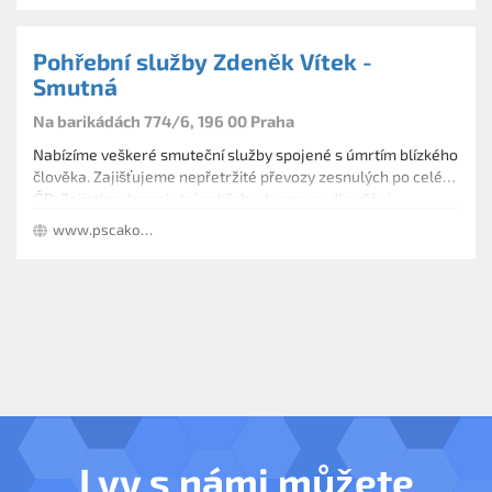
Pohřební služby Zdeněk Vítek -
Smutná
Na barikádách 774/6, 196 00 Praha
Nabízíme veškeré smuteční služby spojené s úmrtím blízkého
člověka. Zajišťujeme nepřetržité převozy zesnulých po celé
ČR. Zajistíme kompletní pohřeb a kremace dle přání
pozůstalých.
www.pscakovice.cz
I vy s námi můžete