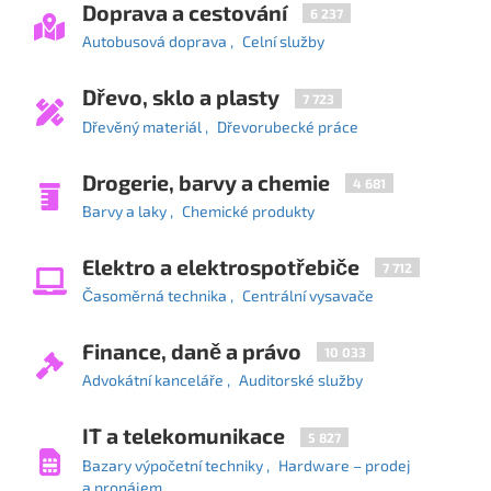
Doprava a cestování
6 237
Autobusová doprava
Celní služby
Dřevo, sklo a plasty
7 723
Dřevěný materiál
Dřevorubecké práce
Drogerie, barvy a chemie
4 681
Barvy a laky
Chemické produkty
Elektro a elektrospotřebiče
7 712
Časoměrná technika
Centrální vysavače
Finance, daně a právo
10 033
Advokátní kanceláře
Auditorské služby
IT a telekomunikace
5 827
Bazary výpočetní techniky
Hardware – prodej
a pronájem