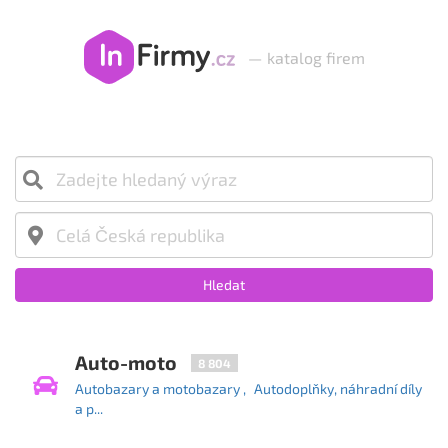
—
katalog firem
Hledat
Auto-moto
8 804
Autobazary a motobazary
Autodoplňky, náhradní díly
a p...