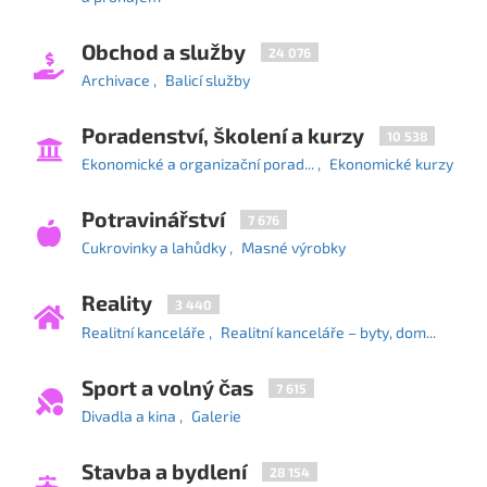
Obchod a služby
24 076
Archivace
Balicí služby
Poradenství, školení a kurzy
10 538
Ekonomické a organizační porad...
Ekonomické kurzy
Potravinářství
7 676
Cukrovinky a lahůdky
Masné výrobky
Reality
3 440
Realitní kanceláře
Realitní kanceláře – byty, dom...
Sport a volný čas
7 615
Divadla a kina
Galerie
Stavba a bydlení
28 154