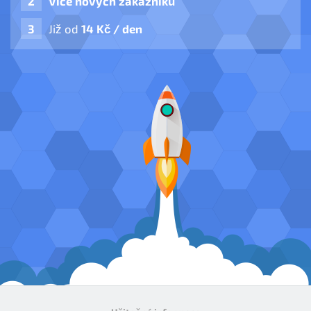
Více nových zákazníků
Již od
14 Kč / den