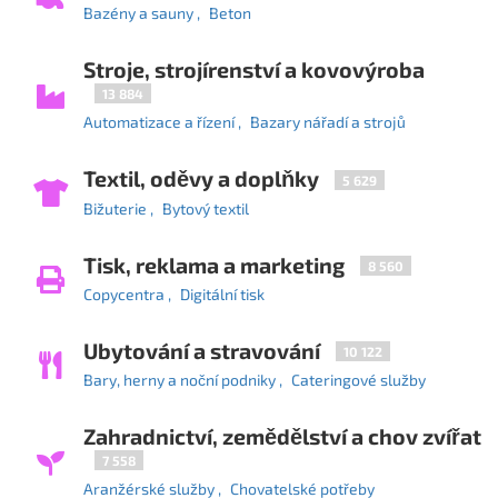
Bazény a sauny
Beton
Stroje, strojírenství a kovovýroba
13 884
Automatizace a řízení
Bazary nářadí a strojů
Textil, oděvy a doplňky
5 629
Bižuterie
Bytový textil
Tisk, reklama a marketing
8 560
Copycentra
Digitální tisk
Ubytování a stravování
10 122
Bary, herny a noční podniky
Cateringové služby
Zahradnictví, zemědělství a chov zvířat
7 558
Aranžérské služby
Chovatelské potřeby