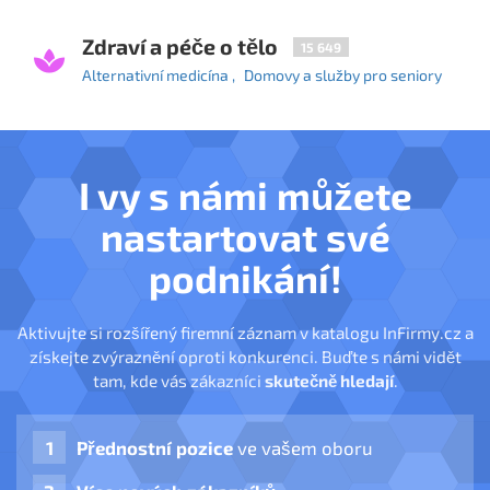
Zdraví a péče o tělo
15 649
Alternativní medicína
Domovy a služby pro seniory
I vy s námi můžete
nastartovat své
podnikání!
Aktivujte si rozšířený firemní záznam v katalogu InFirmy.cz a
získejte zvýraznění oproti konkurenci. Buďte s námi vidět
tam, kde vás zákazníci
skutečně hledají
.
Přednostní pozice
ve vašem oboru