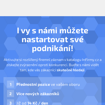
I vy s námi můžete
nastartovat své
podnikání!
Aktivujte si rozšířený firemní záznam v katalogu InFirmy.cz a
získejte zvýraznění oproti konkurenci. Buďte s námi vidět
tam, kde vás zákazníci
skutečně hledají
.
Přednostní pozice
ve vašem oboru
Více nových zákazníků
Již od
14 Kč / den