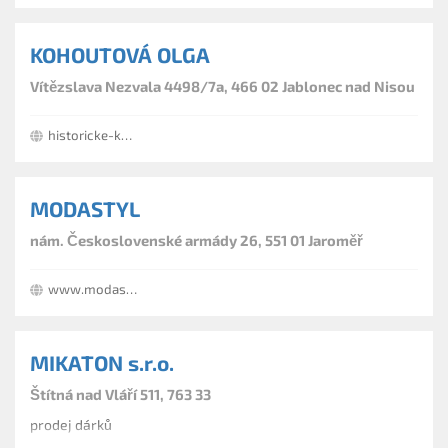
KOHOUTOVÁ OLGA
Vítězslava Nezvala 4498/7a, 466 02 Jablonec nad Nisou
historicke-kostymy.eu
MODASTYL
nám. Československé armády 26, 551 01 Jaroměř
www.modastylshop.cz
MIKATON s.r.o.
Štítná nad Vláří 511, 763 33
prodej dárků