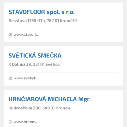
STAVOFLOOR spol. s r.o.
Resslova 1338/17a, 767 01 Kroměříž
www.stavofloor.cz
SVĚTICKÁ SMEČKA
K Dálnici 39, 251 01 Světice
www.svetickasmecka.cz
HRNČIAROVÁ MICHAELA Mgr.
Kudrnáčova 280, 549 31 Hronov
www.hronovska-lekarna.cz