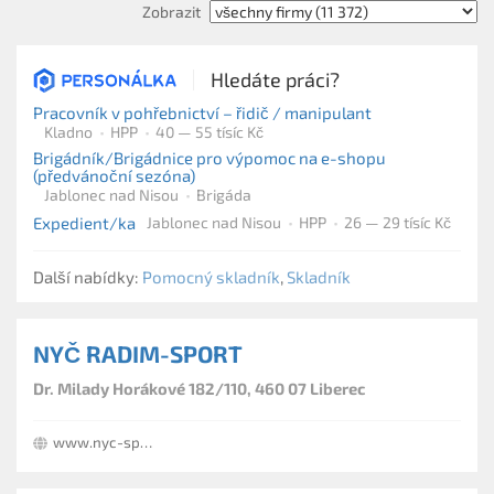
Zobrazit
Hledáte práci?
Pracovník v pohřebnictví – řidič / manipulant
Kladno
HPP
40 — 55 tísíc Kč
Brigádník/Brigádnice pro výpomoc na e-shopu
(předvánoční sezóna)
Jablonec nad Nisou
Brigáda
Expedient/ka
Jablonec nad Nisou
HPP
26 — 29 tísíc Kč
Další nabídky:
Pomocný skladník
,
Skladník
NYČ RADIM-SPORT
Dr. Milady Horákové 182/110, 460 07 Liberec
www.nyc-sport.cz