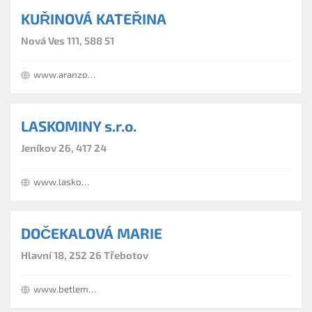
KUŘINOVÁ KATEŘINA
Nová Ves 111, 588 51
www.aranzovanikvetin.cz
LASKOMINY s.r.o.
Jeníkov 26, 417 24
www.laskominy.eu
DOČEKALOVÁ MARIE
Hlavní 18, 252 26 Třebotov
www.betlemy.eu