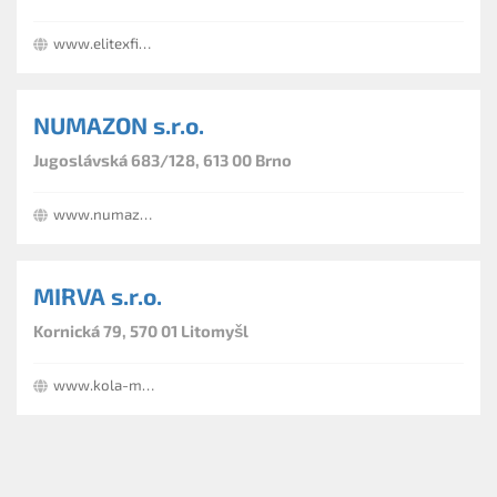
www.elitexfinishing.cz
NUMAZON s.r.o.
Jugoslávská 683/128, 613 00 Brno
www.numazon.cz
MIRVA s.r.o.
Kornická 79, 570 01 Litomyšl
www.kola-mirva.cz