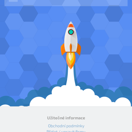
Užitečné informace
Obchodní podmínky
Přidat / upravit firmu