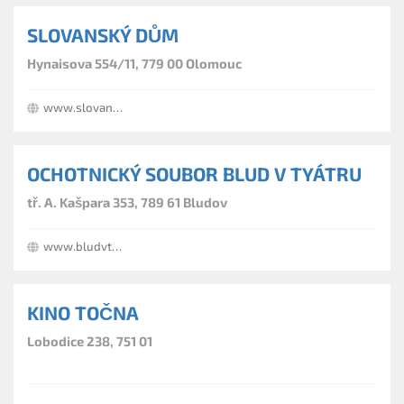
SLOVANSKÝ DŮM
Hynaisova 554/11, 779 00 Olomouc
www.slovan-dum.cz
OCHOTNICKÝ SOUBOR BLUD V TYÁTRU
tř. A. Kašpara 353, 789 61 Bludov
www.bludvtyatru.freepage.cz
KINO TOČNA
Lobodice 238, 751 01