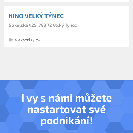
KINO VELKÝ TÝNEC
Sokolská 425, 783 72 Velký Týnec
www.velkytynec.cz
I vy s námi můžete
nastartovat své
podnikání!