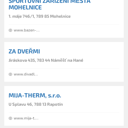
SPORTOVNÍ ZAŘÍZENÍ MĚSTA
MOHELNICE
1. máje 746/1, 789 85 Mohelnice
www.bazen-mohelnice.cz
ZA DVEŘMI
Jiráskova 435, 783 44 Náměšť na Hané
www.divadlo-zadvermi.cz
MIJA-THERM, s.r.o.
U Splavu 46, 788 13 Rapotín
www.mija-t.cz/eshop