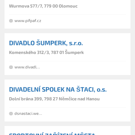
Wurmova 577/7, 779 00 Olomouc
www.pifpaf.cz
DIVADLO ŠUMPERK, s.r.o.
Komenského 312/3, 787 01 Šumperk
www.divadlosumperk.cz
DIVADELNÍ SPOLEK NA ŠTACI, o.s.
Dolní brána 399, 798 27 Němčice nad Hanou
dsnastaci.webnode.cz