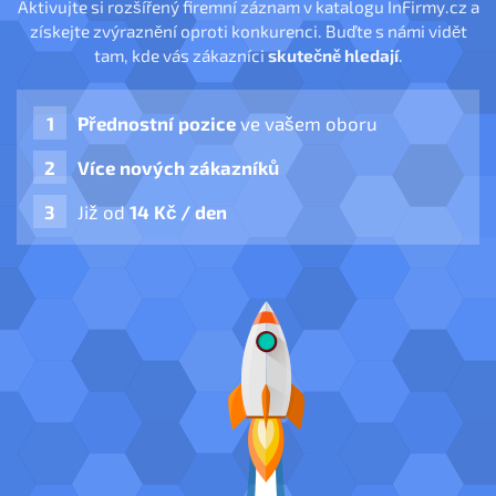
Aktivujte si rozšířený firemní záznam v katalogu InFirmy.cz a
získejte zvýraznění oproti konkurenci. Buďte s námi vidět
tam, kde vás zákazníci
skutečně hledají
.
Přednostní pozice
ve vašem oboru
Více nových zákazníků
Již od
14 Kč / den