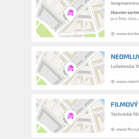
Jungmannova 
Hlavním sortim
pro foto, kino,
www.korda
NEOMLUV
Lešetínská 7
www.neomlu
FILMOVÝ
Technická 19
www.fkcvut