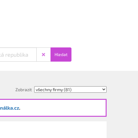
Hledat
Zobrazit
nálka.cz
.