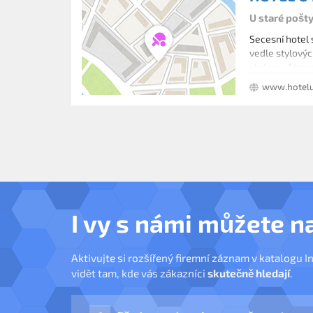
U staré pošt
Secesní hotel 
vedle stylovýc
vinárnu. Atmos
škála typů po
www.hotelu
vybavení a úr
I vy s námi můžete n
Aktivujte si rozšířený firemní záznam v katalogu I
vidět tam, kde vás zákazníci
skutečně hledají
.