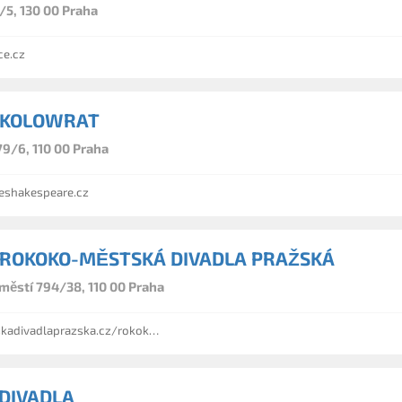
/5, 130 00 Praha
ce.cz
 KOLOWRAT
79/6, 110 00 Praha
shakespeare.cz
 ROKOKO-MĚSTSKÁ DIVADLA PRAŽSKÁ
městí 794/38, 110 00 Praha
dlaprazska.cz/rokoko/divadlo-rokoko/
 DIVADLA