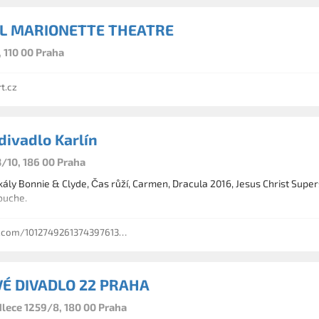
L MARIONETTE THEATRE
 110 00 Praha
t.cz
divadlo Karlín
3/10, 186 00 Praha
ly Bonnie & Clyde, Čas růží, Carmen, Dracula 2016, Jesus Christ Supers
ouche.
.com/101274926137439761373
É DIVADLO 22 PRAHA
dlece 1259/8, 180 00 Praha