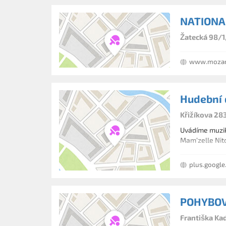
NATIONA
Žatecká 98/1,
www.mozar
Hudební 
Křižíkova 28
Uvádíme muziká
Mam‘zelle Nit
plus.google
POHYBOV
Františka Ka