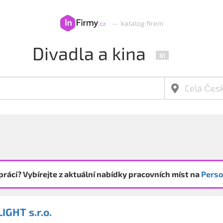
—
katalog firem
Divadla a kina
81
práci? Vybírejte z aktuální nabídky pracovních míst na
Perso
IGHT s.r.o.