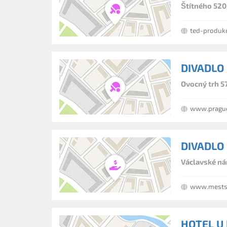
Štítného 520
ted-produk
DIVADLO
Ovocný trh 5
www.prague
DIVADLO
Václavské ná
www.mestskadiva
HOTEL U