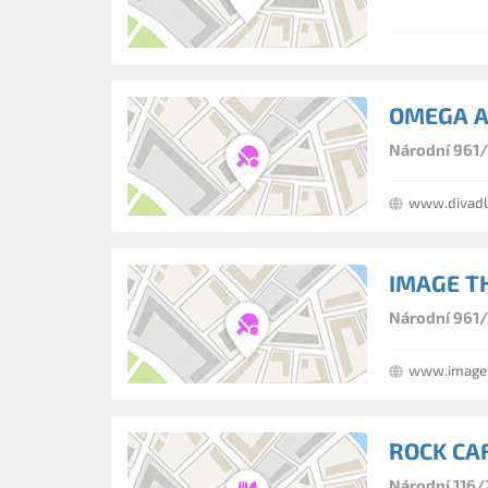
OMEGA A
Národní 961/
www.divadl
IMAGE TH
Národní 961/
www.imaget
ROCK CA
Národní 116/