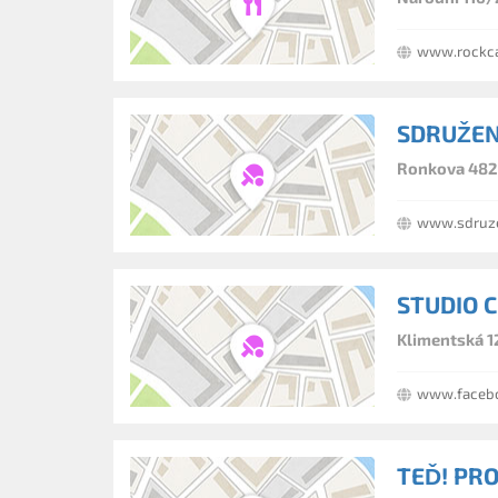
www.rockca
SDRUŽEN
Ronkova 482/
www.sdruze
STUDIO 
Klimentská 1
www.facebo
TEĎ! PR