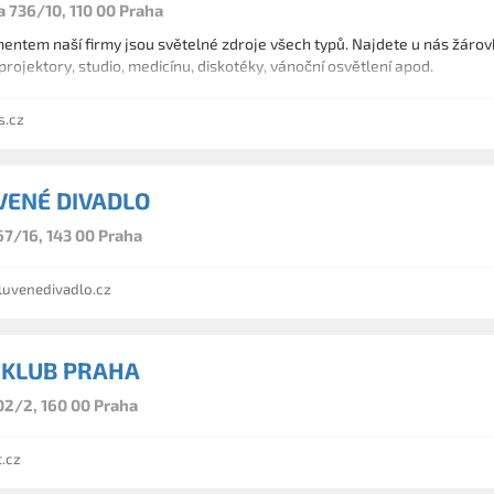
736/10, 110 00 Praha
entem naší firmy jsou světelné zdroje všech typů. Najdete u nás žárovk
 projektory, studio, medicínu, diskotéky, vánoční osvětlení apod.
s.cz
ENÉ DIVADLO
67/16, 143 00 Praha
venedivadlo.cz
 KLUB PRAHA
02/2, 160 00 Praha
.cz