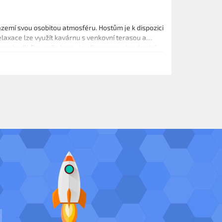
zemí svou osobitou atmosféru. Hostům je k dispozici
laxace lze využít kavárnu s venkovní terasou a
o pohodlí. Pro naše hosty je připravena standardní
XE pokojů nabízíme větší velikost, nadstandardní