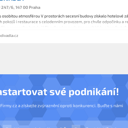
y 247/6, 147 00 Praha
s osobitou atmosférou V prostorách secesní budovy získalo hotelové zá
h pokojů i restaurace s celodenním provozem, pro chvíle odpočinku a re
féra secesního hotelu U Divadla vám poskytne pocit klidu a komfortníh
kojů od jednolůžkových po rodinné pokoje a apartmány. Ve verzích DELU
divadla.cz
ove
astartovat své podnikání!
nFirmy.cz a získejte zvýraznění oproti konkurenci. Buďte s námi