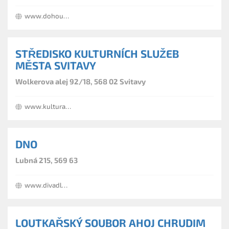
www.dohousli.cz
STŘEDISKO KULTURNÍCH SLUŽEB
MĚSTA SVITAVY
Wolkerova alej 92/18, 568 02 Svitavy
www.kultura-svitavy.cz
DNO
Lubná 215, 569 63
www.divadlodno.cz
LOUTKAŘSKÝ SOUBOR AHOJ CHRUDIM