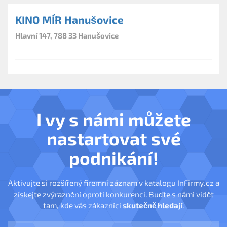
KINO MÍR Hanušovice
Hlavní 147, 788 33 Hanušovice
I vy s námi můžete
nastartovat své
podnikání!
Aktivujte si rozšířený firemní záznam v katalogu InFirmy.cz a
získejte zvýraznění oproti konkurenci. Buďte s námi vidět
tam, kde vás zákazníci
skutečně hledají
.