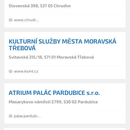
Slovenská 398, 537 05 Chrudim
www.chrudimka.cz/ahoj
KULTURNÍ SLUŽBY MĚSTA MORAVSKÁ
TŘEBOVÁ
Svitavská 315/18, 571 01 Moravská Třebová
www.ksmt.cz
ATRIUM PALÁC PARDUBICE s.r.o.
Masarykovo náměstí 2799, 530 02 Pardubice
palacpardubice.cz