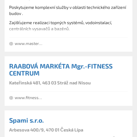
laboratorních stolů a kabin LBZ-01 ; LBUV-01
Poskytujeme komplexní služby v oblasti technického zařízení
svařování PE, PP, PVC, PVDF
budov .
CNC frézování plastů
Zajišťujeme realizaci topných systémů, vodoinstalací,
centrálních vysavačů a bazénů.
Nabízíme realizaci a kompletní servis tepelných čerpadel,
www.masterservis.eu
chlazení a klimatizací.
RAABOVÁ MARKÉTA Mgr.-FITNESS
CENTRUM
Kateřinská 481, 463 03 Stráž nad Nisou
www.fitness-straz.cz
Spami s.r.o.
Arbesova 400/9, 470 01 Česká Lípa