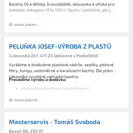
Bazény 50 a dětský, brouzdaliště, skluzavka a vířivka pro
batolata, tobogany 107a 150 m. Sauny, i společná, páry,
vířivky, venkovní vířivka a divoká řeka, skokanský sektor,
sluneční louka a solária. Výuka plavání, potápění, aquaerobik.
www.bazen-info.cz
PELUŇKA JOSEF-VÝROBA Z PLASTŮ
Cvikovská 267, 471 25 Jablonné v Podještědí
Vyrábíme a dodáváme plastové nádrže, septiky, pískové
filtry, žumpy, vodoměrné a kanalizační šachty. Dle přání
zákazníka vyrobíme zahradní bazény.
Provádíme výrobu a dodávku:
polovodičový průmysl více informací...
plastových septiků, nádrží a žump
www.pelunka.euroregin.cz
vzduchotechniky
absorbční kolony
zahradních bazénů
plastových kanalizačních šachet
Masterservis - Tomáš Svoboda
pískové filtry a biologické čistění vod
galvanických van
Boseň 88, 295 01