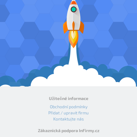
Užitečné informace
Obchodní podmínky
Přidat / upravit firmu
Kontaktujte nás
Zákaznická podpora InFirmy.cz