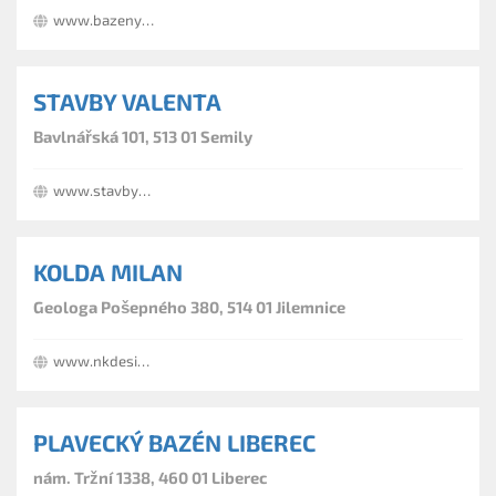
www.bazeny-mlejnek.cz
STAVBY VALENTA
Bavlnářská 101, 513 01 Semily
www.stavbyvalenta.cz
KOLDA MILAN
Geologa Pošepného 380, 514 01 Jilemnice
www.nkdesign.cz
PLAVECKÝ BAZÉN LIBEREC
nám. Tržní 1338, 460 01 Liberec