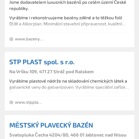
Jsme dodavatelem luxusních bazénů po celém území České
republiky.
Vyrábíme i rekonstruujeme bazény zděné a to těžkou folií
DLW a Alkorplan. Minimální stavební připravenost, kvalitní
tepelná izolace, neomezená škála tvarů a rozměrů.
V nabídce je také slaná voda, ohřev tepelným čerpadlem a
www.bazeny-spami.cz
zastřešení bazénů.
STP PLAST spol. s r.o.
Na Vršku 109, 471 27 Stráž pod Ralskem
Vyrábíme plastové nádrže na skladování chemických látek a
galvanické vany do galvanizoven. Vyrábíme speciální zařízení
(řasové kultivátory). Vyrábíme plastové bazény a nádrže,
montáž vložek starších bazénů, dodávka příslušenství
www.stpplast.cz
(skimmer, trysky, filtrace). Dodáváme a montujeme potrubní
rozvody.
MĚSTSKÝ PLAVECKÝ BAZÉN
Svatopluka Čecha 4204/80, 466 01 Jablonec nad Nisou