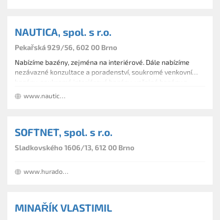
NAUTICA, spol. s r.o.
Pekařská 929/56, 602 00 Brno
Nabízíme bazény, zejména na interiérové. Dále nabízíme
nezávazné konzultace a poradenství, soukromé venkovní
bazény, soukromé interiérové bazény, veřejné bazény a
wellness provozy a vodní prvky.
www.nautica.cz
SOFTNET, spol. s r.o.
Sladkovského 1606/13, 612 00 Brno
www.huradovody.cz
MINAŘÍK VLASTIMIL