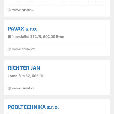
provádí specializované práce s polykarbonátem včetně jeho
prodeje.
www.zastreseni-bazenu-gracias.cz
PAVAX s.r.o.
Jiříkovského 252/9, 602 00 Brno
www.pavax.cz
RICHTER JAN
Lomnička 62, 666 01
www.lamat.cz
POOLTECHNIKA s.r.o.