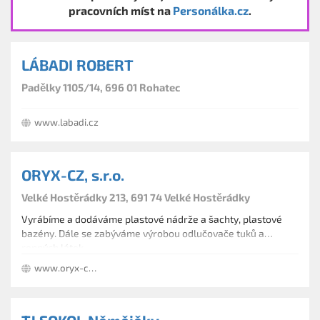
pracovních míst na
Personálka.cz
.
LÁBADI ROBERT
Padělky 1105/14, 696 01 Rohatec
www.labadi.cz
ORYX-CZ, s.r.o.
Velké Hostěrádky 213, 691 74 Velké Hostěrádky
Vyrábíme a dodáváme plastové nádrže a šachty, plastové
bazény. Dále se zabýváme výrobou odlučovače tuků a
ropných látek.
www.oryx-cz.cz