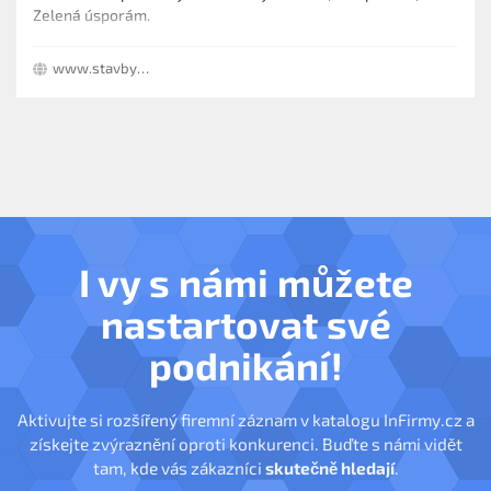
Zelená úsporám.
www.stavby-cerna.cz
I vy s námi můžete
nastartovat své
podnikání!
Aktivujte si rozšířený firemní záznam v katalogu InFirmy.cz a
získejte zvýraznění oproti konkurenci. Buďte s námi vidět
tam, kde vás zákazníci
skutečně hledají
.