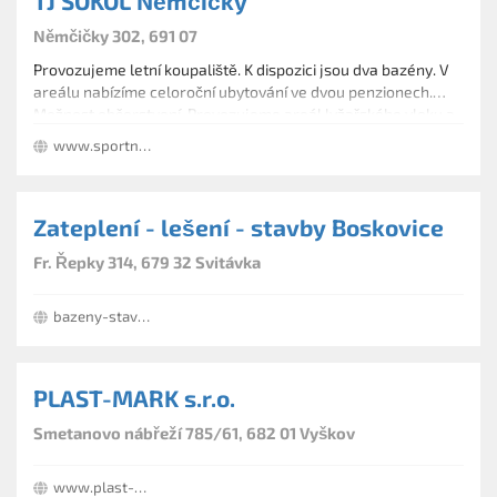
TJ SOKOL Němčičky
Němčičky 302, 691 07
Provozujeme letní koupaliště. K dispozici jsou dva bazény. V
areálu nabízíme celoroční ubytování ve dvou penzionech.
Možnost občerstvení. Provozujeme areál lyžařského vleku a
fotbalové hřiště s travnatým povrchem, které je nabízeno k
www.sportnemcicky.cz
pronájmu v rámci sportovních akcím či sportovních
soustředěních.
Zateplení - lešení - stavby Boskovice
Fr. Řepky 314, 679 32 Svitávka
bazeny-stavby-fasady.zatepleniboskovice.cz
PLAST-MARK s.r.o.
Smetanovo nábřeží 785/61, 682 01 Vyškov
www.plast-mark.cz