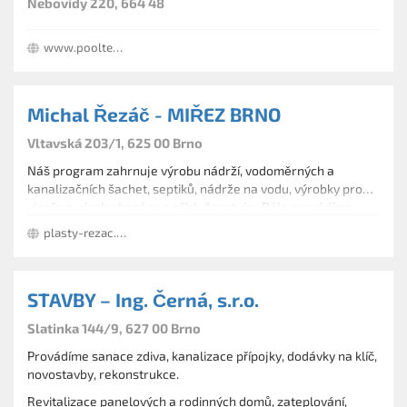
Nebovidy 220, 664 48
www.pooltechnika.cz
Michal Řezáč - MIŘEZ BRNO
Vltavská 203/1, 625 00 Brno
Náš program zahrnuje výrobu nádrží, vodoměrných a
kanalizačních šachet, septiků, nádrže na vodu, výrobky pro
vinaře a výrobu bazénu s příslušenstvím. Dále provádíme
výstelku dodávkových automobilů v potravinářství a
plasty-rezac.cz
opravami plastových dílů a automobilovém průmyslu.
STAVBY – Ing. Černá, s.r.o.
Slatinka 144/9, 627 00 Brno
Provádíme sanace zdiva, kanalizace přípojky, dodávky na klíč,
novostavby, rekonstrukce.
Revitalizace panelových a rodinných domů, zateplování,