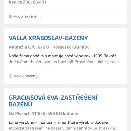
Kanice 208, 664 01
www.akvarius.cz
VALLA KRASOSLAV-BAZÉNY
Nádražní 876, 672 01 Moravský Krumlov
Naše firma dodává a montuje bazény od roku 1995. Taktéž
dodáváme i bazénovou technologii. Provádíme také výstavbu
jezírek, rybníčků a fontán.
www.bazeny-valla.cz
GRACIASOVÁ EVA-ZASTŘEŠENÍ
BAZÉNŮ
Na Pískách 4118/6, 695 01 Hodonín
Jsme výrobně – montážní firma, která vyrábí a dodává
atypická zastřešení na bazény, zimní zahrady, přístřešky a