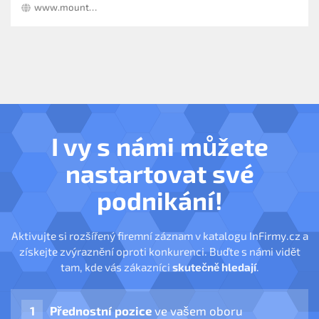
www.mountfield.cz
I vy s námi můžete
nastartovat své
podnikání!
Aktivujte si rozšířený firemní záznam v katalogu InFirmy.cz a
získejte zvýraznění oproti konkurenci. Buďte s námi vidět
tam, kde vás zákazníci
skutečně hledají
.
Přednostní pozice
ve vašem oboru