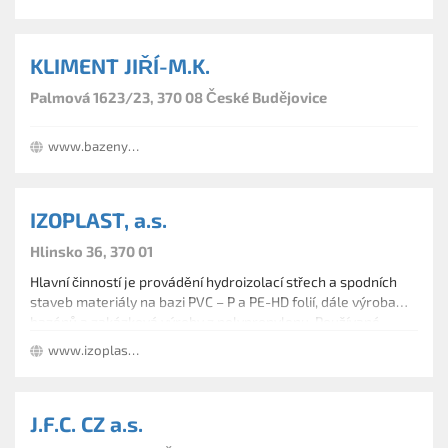
KLIMENT JIŘÍ-M.K.
Palmová 1623/23, 370 08 České Budějovice
www.bazenykliment.cz
IZOPLAST, a.s.
Hlinsko 36, 370 01
Hlavní činností je provádění hydroizolací střech a spodních
staveb materiály na bazi PVC – P a PE-HD folií, dále výroba
bazénů a zakázková výroby z polypropylenu. Používané
materiály od předních českých i zahraničních výrobců mají
www.izoplast.cz
certifikaci pro použití v České republice.
J.F.C. CZ a.s.