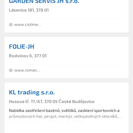
GARDEN SERVIS JH s.r.o.
Lásenice 181, 378 01
www.cistimebazeny.cz
FOLIE-JH
Rodvínov 6, 377 01
www.romanpaukov.com
KL trading s.r.o.
Husova tř. 17/67, 370 05 České Budějovice
Nabídka zastřešení bazénů, světlíků, zasklení sportovních a
průmyslových hal, pergol, markýz, velkoplošných skleníků,
botanických zahrad, stříšek či přístřešků.