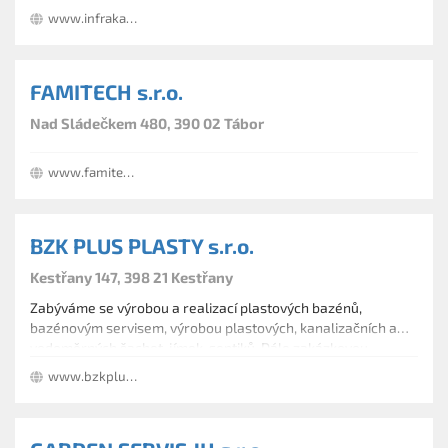
www.infrakabiny-dreso.cz
FAMITECH s.r.o.
Nad Sládečkem 480, 390 02 Tábor
www.famitech.cz
BZK PLUS PLASTY s.r.o.
Kestřany 147, 398 21 Kestřany
Zabýváme se výrobou a realizací plastových bazénů,
bazénovým servisem, výrobou plastových, kanalizačních a
vodoměrných šachet, jímek, septiků. Dále zakázkovou
výrobou z plastů, montáží čističek odpadních vod a
www.bzkplus.cz
svařováním plastů. Dodáváme spolehlivé a kvalitní bazény.