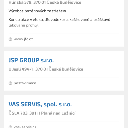
Hlinská 579, 370 01 České Budějovice
Výrobce bazénových zastřešení.
Konstrukce v eloxu, dřevodekoru, kašírované a práškově
lakované profily.
www.jfc.cz
JSP GROUP s.r.o.
U Jeslí 494/1, 370 01 České Budějovice
postavimecokoliv.eu
VAS SERVIS, spol. s r.o.
ČSLA 703, 391 11 Planá nad Lužnicí
vas-servis.cz