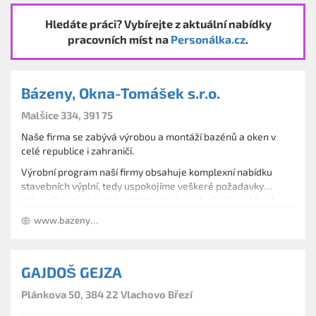
Hledáte práci? Vybírejte z aktuální nabídky
pracovních míst na
Personálka.cz
.
Bázeny, Okna-Tomášek s.r.o.
Malšice 334, 391 75
Naše firma se zabývá výrobou a montáží bazénů a oken v
celé republice i zahraničí.
Výrobní program naší firmy obsahuje komplexní nabídku
stavebních výplní, tedy uspokojíme veškeré požadavky
zákazníka, ať se jedná o plastová okna, dveře či garážová
Okna vám doplníme podle požadavku o parapety, sítě proti
vrata.
www.bazeny-okna.cz
hmyzu či nadokenní rolety.
Preferujeme individuální přístup k zákazníkovi, zakázkovou
výrobu oken, montáž a demontáž původních oken.
GAJDOŠ GEJZA
Plánkova 50, 384 22 Vlachovo Březí