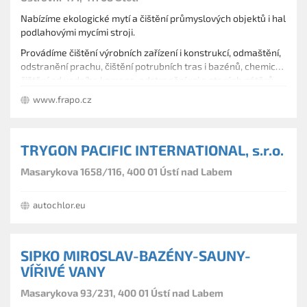
Nabízíme ekologické mytí a čištění průmyslových objektů i hal
podlahovými mycími stroji.
Provádíme čištění výrobních zařízení i konstrukcí, odmaštění,
odstranění prachu, čištění potrubních tras i bazénů, chemické
čištění od vodního kamene, odstranění rzi a starých nátěrů.
www.frapo.cz
TRYGON PACIFIC INTERNATIONAL, s.r.o.
Masarykova 1658/116, 400 01 Ústí nad Labem
autochlor.eu
SIPKO MIROSLAV-BAZÉNY-SAUNY-
VÍŘIVÉ VANY
Masarykova 93/231, 400 01 Ústí nad Labem