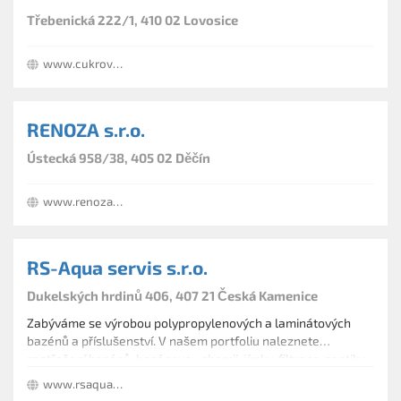
Třebenická 222/1, 410 02 Lovosice
www.cukrovar.com
RENOZA s.r.o.
Ústecká 958/38, 405 02 Děčín
www.renoza.cz
RS-Aqua servis s.r.o.
Dukelských hrdinů 406, 407 21 Česká Kamenice
Zabýváme se výrobou polypropylenových a laminátových
bazénů a příslušenství. V našem portfoliu naleznete
zastřešení bazénů, bazénovou chemii, jímky, filtrace, septiky
a čistírny odpadních vod.
www.rsaquaservis.cz