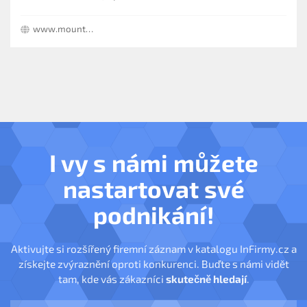
www.mountfield.cz
I vy s námi můžete
nastartovat své
podnikání!
Aktivujte si rozšířený firemní záznam v katalogu InFirmy.cz a
získejte zvýraznění oproti konkurenci. Buďte s námi vidět
tam, kde vás zákazníci
skutečně hledají
.