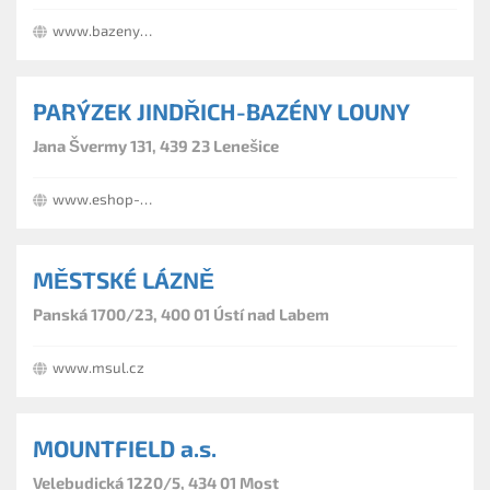
www.bazeny-sipko.cz
PARÝZEK JINDŘICH-BAZÉNY LOUNY
Jana Švermy 131, 439 23 Lenešice
www.eshop-bazenu.cz
MĚSTSKÉ LÁZNĚ
Panská 1700/23, 400 01 Ústí nad Labem
www.msul.cz
MOUNTFIELD a.s.
Velebudická 1220/5, 434 01 Most