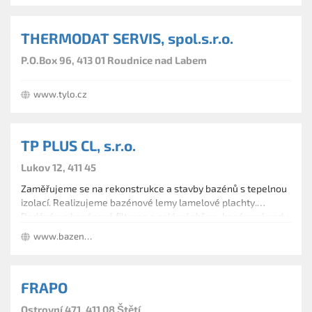
THERMODAT SERVIS, spol.s.r.o.
P.O.Box 96, 413 01 Roudnice nad Labem
www.tylo.cz
TP PLUS CL, s.r.o.
Lukov 12, 411 45
Zaměřujeme se na rekonstrukce a stavby bazénů s tepelnou
izolací. Realizujeme bazénové lemy lamelové plachty.
Dodáváme bazénové filtrace a solární ohřevy bazénové vody,
chrliče, vodopády, skokanské lávky, skluzavky a další.
www.bazenove-lemy.cz
FRAPO
Ostrovní 471, 411 08 Štětí