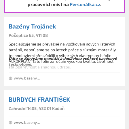
pracovních míst na
Personálka.cz
.
Bazény Trojánek
Počeplice 65, 411 08
Specializujeme se převážně na vložkování nových i starých
bazénů, neboť jsme se po letech práce s různými materiály a
technologiemi přesvědčili o výborných vlastnostech folie
Dále se zabýváme montáží a dodávkou veškeré bazénové
ALKORPLAN. Tato folie zaručuje vysokou kvalitu, životnost,
technologie.
stálobarevnost a snadnou údržbu.
stavbou bazénu na klíč z polystyrénových tvárnic -
www.bazenytrojanek.com
libovolného tvaru a hloubky
zastřešení bazénů
podvodní i nadvodní plovoucí rolety
elektroinstalací k bazénům
BURDYCH FRANTIŠEK
prodejem bazénové technologie
Zahradní 1405, 432 01 Kadaň
www.bazenyburdych.cz