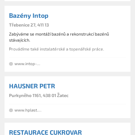
Bazény Intop
Třebenice 27, 411 13
Zabýváme se montáží bazénů a rekonstrukcí bazénů
stávajících.
Provádíme také instalatérské a topenářské práce.
www.intop-bazeny.cz
HAUSNER PETR
Purkyněho 1161, 438 01 Žatec
www.hplast.cz
RESTAURACE CUKROVAR