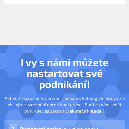
I vy s námi můžete
nastartovat své
podnikání!
Aktivujte si rozšířený firemní záznam v katalogu InFirmy.cz a
získejte zvýraznění oproti konkurenci. Buďte s námi vidět
tam, kde vás zákazníci
skutečně hledají
.
Přednostní pozice
ve vašem oboru