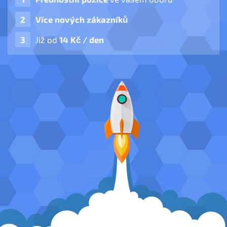
Více nových zákazníků
Již od
14 Kč / den