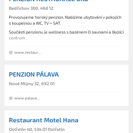
Bedřichov 300, 468 12
Provozujeme horský penzion. Nabízíme ubytování v pokojích
s koupelnou a WC, TV + SAT.
Součástí penzionu je wellness s bazénem či saunami a školící
centrum.
Okolí nabízí mnoho tras pro turistiku a cykloturistiku.
www.restaurace-uko.cz
PENZION PÁLAVA
Nové Mlýny 32, 692 01
www.palava-ubytovani.com
Restaurant Motel Hana
Ostřetín 40, 534 01 Ostřetín