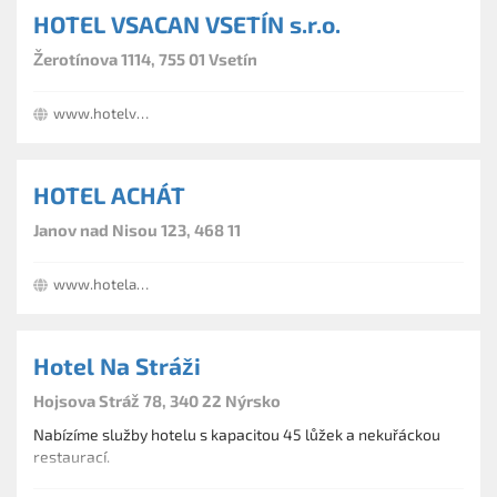
HOTEL VSACAN VSETÍN s.r.o.
Žerotínova 1114, 755 01 Vsetín
www.hotelvsacan.cz
HOTEL ACHÁT
Janov nad Nisou 123, 468 11
www.hotelachat.cz
Hotel Na Stráži
Hojsova Stráž 78, 340 22 Nýrsko
Nabízíme služby hotelu s kapacitou 45 lůžek a nekuřáckou
restaurací.