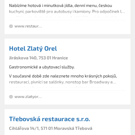
Nabízíme hotová i minutková jídla, denní menu, českou
kuchyni, parkoviště pro autobusy i kamiony. Pro odpočinek lze
využít levné ubytování ve dvou až pěti lůžkových pokojích.
Motorest pojme až 70 návštěvníků a v letní sezoně je k
www.restauranthanamotel.cz/
dispozici i zahrádka, dále salonek 28 míst pro pořádání
firemních akcí, svateb, večírků či přednášek.
Hotel Zlatý Orel
Jiráskova 140, 753 01 Hranice
Gastronomické a ubytovací služby.
V současné době zde naleznete mnoho krásných pokojů,
restauraci, pivnici se salónky, nonstop bar Broadway a
moderní wellness centrum pro perfektní relaxaci.
www.zlatyorel.cz
Třebovská restaurace s.r.o.
Cihlářova 14/1, 571 01 Moravská Třebová