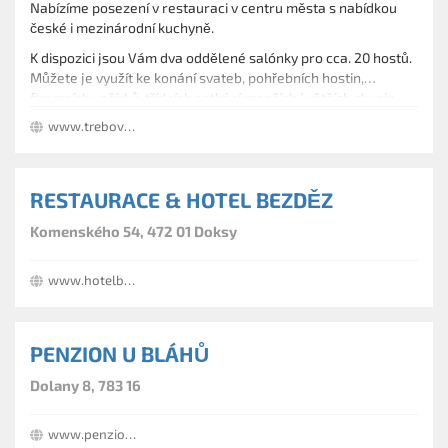
Nabízíme posezení v restauraci v centru města s nabídkou
české i mezinárodní kuchyně.
K dispozici jsou Vám dva oddělené salónky pro cca. 20 hostů.
Můžete je využít ke konání svateb, pohřebních hostin,
firemních večírků, třídních setkání menších i větších skupin.
www.trebovska.cz
RESTAURACE & HOTEL BEZDĚZ
Komenského 54, 472 01 Doksy
www.hotelbezdezdoksy.cz
PENZION U BLÁHŮ
Dolany 8, 783 16
www.penzionublahu.cz