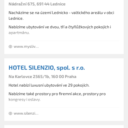
Nádražní 675, 691 44 Lednice
Nacházíme se na území Lednicko - valtického areálu v obci
Lednice.
Nabízíme ubytování ve dvou, tří a čtyřlůžkových pokojích i
apartmánu.
Zajišťujeme snídaně.
www.myslivna-lednice.cz
Ubytování je možné i se psem, kočkou či jinými mazlíčky.
HOTEL SILENZIO, spol. s r.o.
Na Karlovce 2565/1b, 160 00 Praha
Hotel nabízí luxusní ubytování ve 29 pokojích.
Nabízíme také prostory pro firemní akce, prostory pro
kongresy i oslavy.
www.silenziohotel.cz