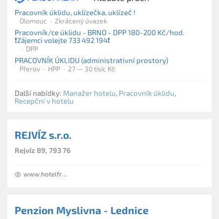
Pracovník úklidu, uklízečka, uklízeč !
Olomouc
Zkrácený úvazek
Pracovník/ce úklidu - BRNO - DPP 180-200 Kč/hod.
❗️Zájemci volejte 733 492 194❗️
DPP
PRACOVNÍK ÚKLIDU (administrativní prostory)
Přerov
HPP
27 — 30 tísíc Kč
Další nabídky:
Manažer hotelu
,
Pracovník úklidu
,
Recepční v hotelu
REJVÍZ s.r.o.
Rejvíz 89, 793 76
www.hotelfranz.cz
Penzion Myslivna - Lednice