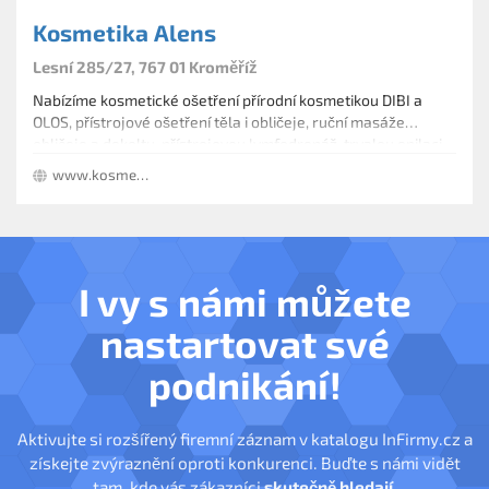
Kosmetika Alens
Lesní 285/27, 767 01 Kroměříž
Nabízíme kosmetické ošetření přírodní kosmetikou DIBI a
OLOS, přístrojové ošetření těla i obličeje, ruční masáže
obličeje a dekoltu, přístrojovou lymfodrenáž, trvalou epilaci
(IPL) špičkovým, profesionálním přístrojem E-light a další.
www.kosmetikaalens.cz
I vy s námi můžete
nastartovat své
podnikání!
Aktivujte si rozšířený firemní záznam v katalogu InFirmy.cz a
získejte zvýraznění oproti konkurenci. Buďte s námi vidět
tam, kde vás zákazníci
skutečně hledají
.