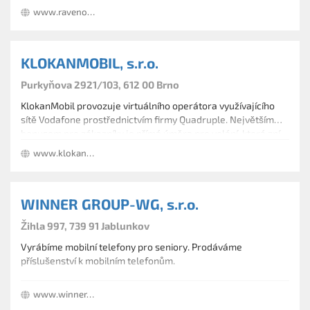
www.ravenol.cz
KLOKANMOBIL, s.r.o.
Purkyňova 2921/103, 612 00 Brno
KlokanMobil provozuje virtuálního operátora využívajícího
sítě Vodafone prostřednictvím firmy Quadruple. Největším
bonusem pro zákazníky je přímá úměra pro volání, která zní,
čím víc provoláte, tím míň zaplatíte. Pro přenos dat využívá 3G
www.klokanmobil.cz
síť.
WINNER GROUP-WG, s.r.o.
Žihla 997, 739 91 Jablunkov
Vyrábíme mobilní telefony pro seniory. Prodáváme
příslušenství k mobilním telefonům.
www.winner-mobile.com