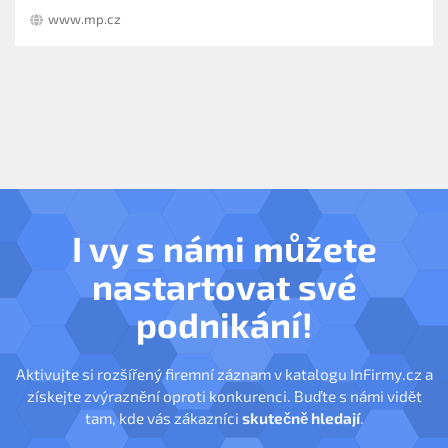
www.mp.cz
I vy s námi můžete
nastartovat své
podnikání!
Aktivujte si rozšířený firemní záznam v katalogu InFirmy.cz a
získejte zvýraznění oproti konkurenci. Buďte s námi vidět
tam, kde vás zákazníci
skutečně hledají
.