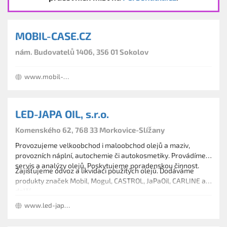
MOBIL-CASE.CZ
nám. Budovatelů 1406, 356 01 Sokolov
www.mobil-case.cz
LED-JAPA OIL, s.r.o.
Komenského 62, 768 33 Morkovice-Slížany
Provozujeme velkoobchod i maloobchod olejů a maziv,
provozních náplní, autochemie či autokosmetiky. Provádíme
servis a analýzy olejů. Poskytujeme poradenskou činnost.
Zajišťujeme odvoz a likvidaci použitých olejů. Dodáváme
produkty značek Mobil, Mogul, CASTROL, JaPaOil, CARLINE a
další.
www.led-japaoil.cz