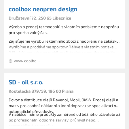
coolbox neopren design
Družstevní 72, 250 65 Líbeznice
Výroba a prodej termoobalů s vlastním potiskem z neoprénu
pro sport a volný čas.
Zajišťujeme výrobu reklamního zboží z neoprénu na zakázku.
Vyrábíme a prodáváme sportovní láhve s vlastním potiskem
0,5l - 1,0l, pouzdra na mobil, mp3, tablety a poutka na brýle.
www.coolbox.cz
SD - oil s.r.o.
Kostelecká 879/59, 196 00 Praha
Dovoz a distribuce olejů Ravenol, Mobil, OMW. Prodej olejů a
maziv pro osobní, nákladní a lodní dopravu se specializací na
automatické převodovky.
V nabídce máme produkty zaměřené od běžného uživatele až
po profesionální odborné servisy, průmysl nebo
automobilové závodníky.