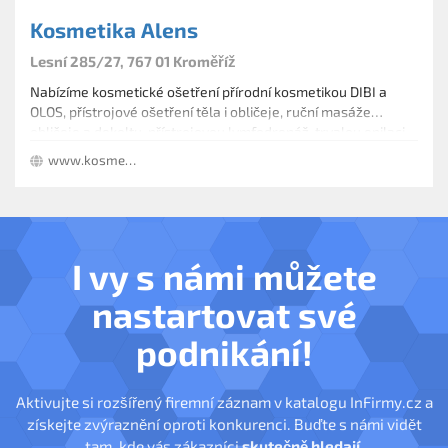
Kosmetika Alens
Lesní 285/27, 767 01 Kroměříž
Nabízíme kosmetické ošetření přírodní kosmetikou DIBI a
OLOS, přístrojové ošetření těla i obličeje, ruční masáže
obličeje a dekoltu, přístrojovou lymfodrenáž, trvalou epilaci
(IPL) špičkovým, profesionálním přístrojem E-light a další.
www.kosmetikaalens.cz
I vy s námi můžete
nastartovat své
podnikání!
Aktivujte si rozšířený firemní záznam v katalogu InFirmy.cz a
získejte zvýraznění oproti konkurenci. Buďte s námi vidět
tam, kde vás zákazníci
skutečně hledají
.