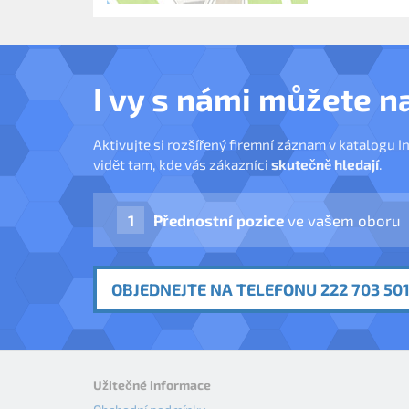
I vy s námi můžete n
Aktivujte si rozšířený firemní záznam v katalogu I
vidět tam, kde vás zákazníci
skutečně hledají
.
Přednostní pozice
ve vašem oboru
OBJEDNEJTE NA TELEFONU 222 703 501
Užitečné informace