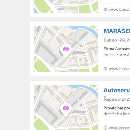
www.bonatr
MARÁŠEK
Dubno 124, 2
Firma Autoserv
emise. Karosář
www.maras
Autoserv
Řepná 512/25
Provádíme poz
destiček a kot
www.jvsser