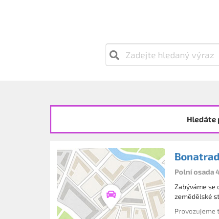
Hledáte 
Bonatra
Polní osada 
Zabýváme se di
zemědělské str