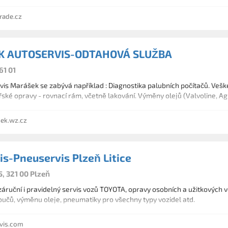
ade.cz
 AUTOSERVIS-ODTAHOVÁ SLUŽBA
61 01
is Marášek se zabývá například : Diagnostika palubních počítačů. Vešk
ské opravy - rovnací rám, včetně lakování. Výměny olejů (Valvoline, Agi
ek.wz.cz
is-Pneuservis Plzeň Litice
, 321 00 Plzeň
áruční i pravidelný servis vozů TOYOTA, opravy osobních a užitkových
oučů, výměnu oleje, pneumatiky pro všechny typy vozidel atd.
vis.com