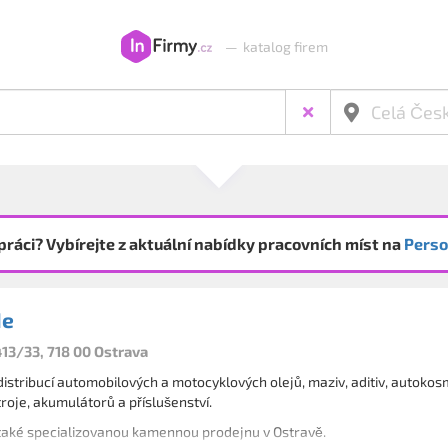
—
katalog firem
práci? Vybírejte z aktuální nabídky pracovních míst na
Perso
de
413/33, 718 00 Ostrava
stribucí automobilových a motocyklových olejů, maziv, aditiv, autokosme
oje, akumulátorů a příslušenství.
Provozujeme také specializovanou kamennou prodejnu v Ostravě.