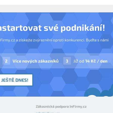
astartovat své podnikání!
nFirmy.cz a získejte zvýraznění oproti konkurenci. Buďte s námi
Více nových zákazníků
Již od
14 Kč / den
 JEŠTĚ DNES!
Zákaznická podpora InFirmy.cz