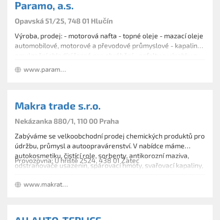
Paramo, a.s.
Opavská 51/25, 748 01 Hlučín
Výroba, prodej: - motorová nafta - topné oleje - mazací oleje
automobilové, motorové a převodové průmyslové - kapaliny
emulgační chladící řezná pro obrábění - asfalty a výrobky z
nich suspenze vodou ředitelné pro izolace střech, staveb
www.paramo.cz
emulze asfaltové, silniční tmely Vlysex a střešní Lutex - laky ..
Makra trade s.r.o.
Nekázanka 880/1, 110 00 Praha
Zabýváme se velkoobchodní prodej chemických produktů pro
údržbu, průmysl a autoopravárenství. V nabídce máme
autokosmetiku, čistící role, sorbenty, antikorozní maziva,
Provozovna: U hřiště 2524, 438 01 Žatec
odstraňovače usazenin, spárovací hmoty, svařovací kapaliny,
samovulkanizační izolační a protiskluzové pásky.
www.makratrade.cz