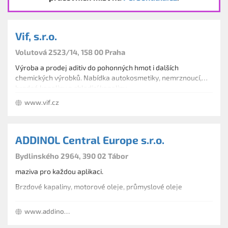
Vif, s.r.o.
Volutová 2523/14, 158 00 Praha
Výroba a prodej aditiv do pohonných hmot i dalších
chemických výrobků. Nabídka autokosmetiky, nemrznoucí,
brzdné kapaliny a chladicí kapaliny.
www.vif.cz
ADDINOL Central Europe s.r.o.
Bydlinského 2964, 390 02 Tábor
maziva pro každou aplikaci.
Brzdové kapaliny, motorové oleje, průmyslové oleje
www.addinol.cz