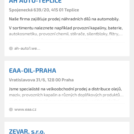
AH AUTO-TEPLICE
Spojenecká 639/20, 415 01 Teplice
Naše firma zajišťuje prodej náhradních dílů na automobily.
V sortimentu naleznete například provozní kapaliny, baterie,
autokosmetiku, provozní chemii, stěrače, silentbloky, filtry,
tlumení, pružení, řemeny, díly podvozku i řízení, rozvody,
spojky, nabíječky, žárovky, ložiska kol, výfuky či katalyzátory.
ah-auto1.webnode.cz
EAA-OIL-PRAHA
Vratislavova 31/6, 128 00 Praha
Jsme specialisté na velkoobchodní prodej a distribuce olejů,
maziv, provozních kapalin a různých doplňkových produktů
potřebných nejen při provozu motorových vozidel v silniční
dopravě, ale i v rozličných typech strojů v různých
www.eaa.cz
průmyslových odvětvích.
ZEVAR, s.r.o.