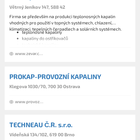
Větrný Jeníkov 147, 588 42
Firma se především na produkci teplonosných kapalin
vhodných pro použití v topných systémech, chlazení,
klimatizaci, tepelných čerpadlech a solárních systémech.
teplonosné kapaliny
kapaliny do ostřikovačů
technické kapaliny
www.zevar.cz/eshop
PROKAP-PROVOZNÍ KAPALINY
Klegova 1030/70, 700 30 Ostrava
www.provoznikapaliny.wz.cz
TECHNEAU Č.R. s.r.o.
Vídeňská 134/102, 619 00 Brno