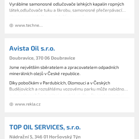
Vyrábíme samonosné odlučovače lehkých kapalin ropných
látek,odlučovače tuku a škrobu, samonosné přečerpávací
stanice pro splaškovou i dešťovou vodu
www.techneau.cz
Avista Oil s.r.o.
Doubravice, 370 06 Doubravice
Jsme největším sběratelem a zpracovatelem odpadních
minerálních olejů v České republice.
Díky pobočkám v Pardubicích, Olomouci a v Českých
Budějovicích a rozsáhlému vozovému parku může nabídnou
svým zákazníkům kvalitní a rychlé služby. Po implementaci
Nejsme jenom specialistou na sběr a přepracování
nejnovějšího softwaru pro odbavení zásilek a vlastního CRM
www.rekla.cz
odpadních minerálních olejů. Svým zákazníkům nabízí širokou
systému má zákazník dokonalý přehled o svých
paletu dalších služeb především z oblasti likvidace
objednávkách a plánovaných svozech.
nebezpečných odpadů. Ať to jsou použité olejové či
vzduchové filtry, brzdové a chladící kapaliny, sorbenty nebo
TOP OIL SERVICES, s.r.o.
také obaly znečištěné ropnými látkami. AVISTA OIL zajistí
likvidaci emulzí a zaolejovaných vod. Zákazník se na nás
Nádražní 5, 346 01 Horšovský Týn