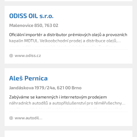
ODISS OIL s.r.o.
Malenovice 850, 763 02
Oficiální importér a distributor prémiových olejů a provozních
kapalin MOTUL. Velkoobchodní prodej a distribuce olejů,
maziv, aditiv, provozních i technických kapalin. Tradice a
zkušenosti od roku 1991.
www.odiss.cz
Aleš Pernica
Jandáskova 1979/24a, 621 00 Brno
Zabýváme se kamenných i internetovým prodejem
náhradních autodílů a autopříslušenství pro téměřvšechny
značky vozidel. V naší nabídce najdete autodíly univerzální -
provozní kapaliny, baterie, díly výfuků, žárovky, hřídele
www.autodily-sklad.cz
převodovky a zadní nápravy PSA.