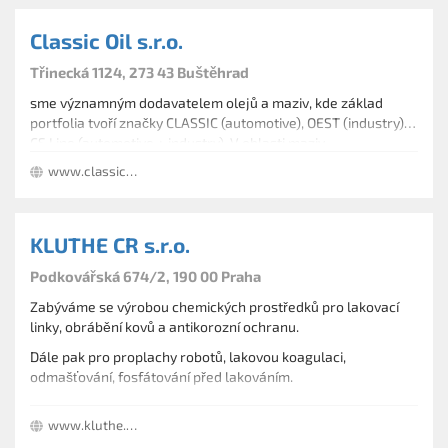
Classic Oil s.r.o.
Třinecká 1124, 273 43 Buštěhrad
sme významným dodavatelem olejů a maziv, kde základ
portfolia tvoří značky CLASSIC (automotive), OEST (industry) a
CS Line (automotive + industry). V oblasti maziv
spolupracujeme pouze s prověřenými západoevropskými
www.classic-oil.cz
dodavateli a rafineriemi. Jsme českým výrobcem chladicích
kapalin / antifreezů a teplosměnných kapalin. V této oblasti
vlastníme několik ochranných známek např. CS Antifreeez G®,
KLUTHE CR s.r.o.
CS EKOTERM® atd. Disponujeme vlastní vývojovou laboratoří
a tím se výrazně lišíme od našich konkurentů, neboť velmi
Podkovářská 674/2, 190 00 Praha
flexibilně reagujeme na požadavky zákazníka, požadavky
trhu, ale i na samotná specifika jednotlivých aplikací a
Zabýváme se výrobou chemických prostředků pro lakovací
provozů.
linky, obrábění kovů a antikorozní ochranu.
Dále pak pro proplachy robotů, lakovou koagulaci,
odmašťování, fosfátování před lakováním.
Nabízíme také obráběcí kapaliny a odlakovací prostředky .
www.kluthe.cz