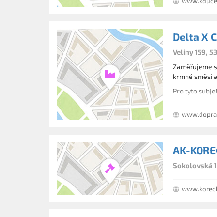
www.kducet
Delta X CZ
Veliny 159, 5
Zaměřujeme se
krmné směsi a 
www.dopra
AK-KORE
Sokolovská 1
www.koreck