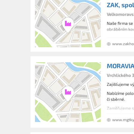
ZAK, spol.
Velkomoravsk
Naše firma se
obráběním kov
www.zakho
MORAVIA 
Vrchlického 
Zajišťujeme vý
Nabízíme polo
či sběrné.
Zaměřujeme se 
www.mgtkyj