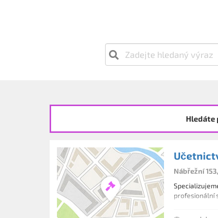
Hledáte 
Učetnict
Nábřežní 153
Specializujem
profesionální 