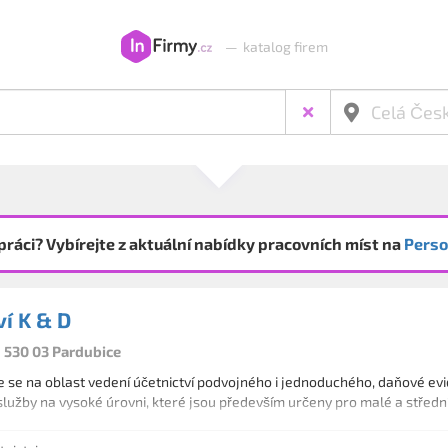
—
katalog firem
práci? Vybírejte z aktuální nabídky pracovních míst na
Perso
ví K & D
, 530 03 Pardubice
e se na oblast vedení účetnictví podvojného i jednoduchého, daňové e
služby na vysoké úrovni, které jsou především určeny pro malé a střední 