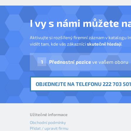
I vy s námi můžete n
Aktivujte si rozšířený firemní záznam v katalogu I
vidět tam, kde vás zákazníci
skutečně hledají
.
Přednostní pozice
ve vašem oboru
OBJEDNEJTE NA TELEFONU 222 703 501
Užitečné informace
Obchodní podmínky
Přidat / upravit firmu