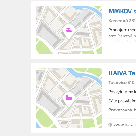
MMKOV s.
Kamenná 231
Pronájem mont
strojírenství,
korečkových, 
HAIVA Tas
Tasovice 510
Poskytujeme ko
Dále provádím
Provozovna: N
www.haiva.