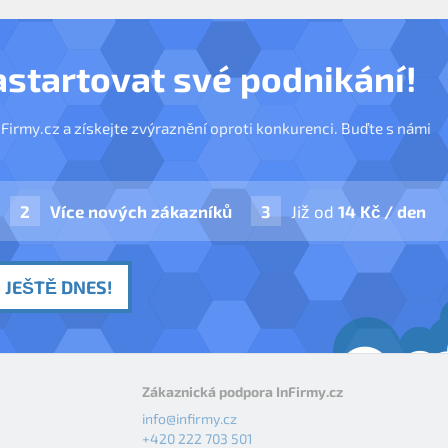
astartovat své podnikání!
nFirmy.cz a získejte zvýraznění oproti konkurenci. Buďte s námi
Více nových zákazníků
Již od
14 Kč / den
 JEŠTĚ DNES!
Zákaznická podpora InFirmy.cz
info@infirmy.cz
+420 222 703 501