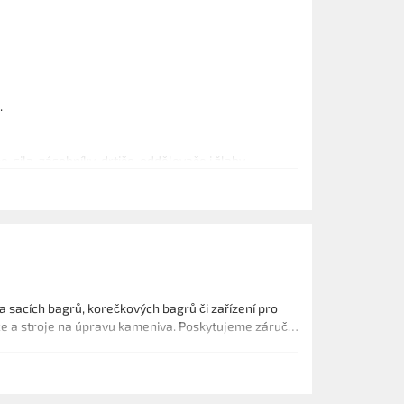
.
sila, zásobníky, drtiče, oddělovače i žlaby.
 sacích bagrů, korečkových bagrů či zařízení pro
kce a stroje na úpravu kameniva. Poskytujeme záruční