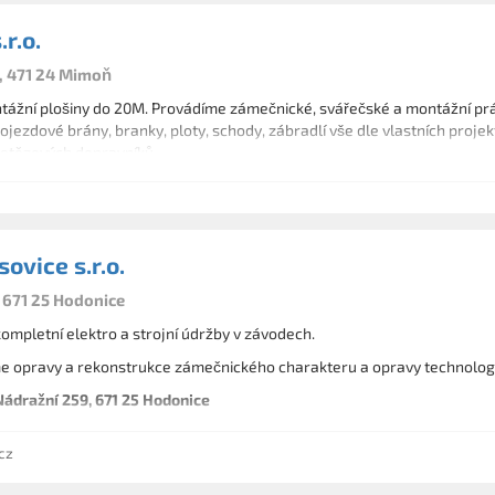
r.o.
, 471 24 Mimoň
ážní plošiny do 20M. Provádíme zámečnické, svářečské a montážní prác
 pojezdové brány, branky, ploty, schody, zábradlí vše dle vlastních proj
řetězových dopravníků.
ovice s.r.o.
, 671 25 Hodonice
mpletní elektro a strojní údržby v závodech.
e opravy a rekonstrukce zámečnického charakteru a opravy technologií 
ádražní 259, 671 25 Hodonice
cz