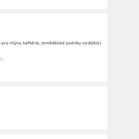
ro mlýny, kafilérie, zemědělské podniky vyrábějící
níky .