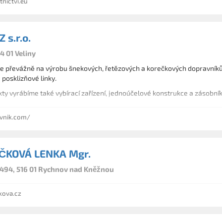
nictvi.eu
 s.r.o.
34 01 Veliny
 převážně na výrobu šnekových, řetězových a korečkových dopravníků p
posklizňové linky.
Pro tyto subjekty vyrábíme také vybírací zařízení, jednoúčelové konstrukce a zásob
vnik.com/
ČKOVÁ LENKA Mgr.
494, 516 01 Rychnov nad Kněžnou
ova.cz