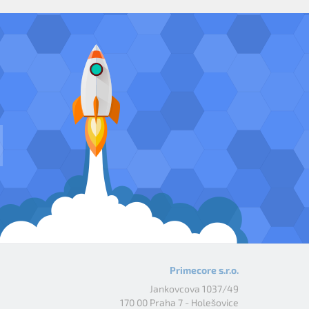
Primecore s.r.o.
Jankovcova 1037/49
170 00 Praha 7 - Holešovice