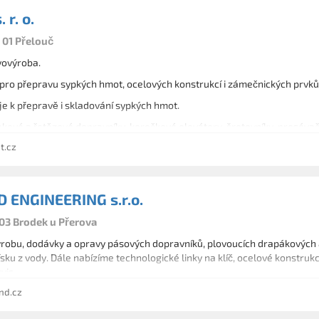
 r. o.
 01 Přelouč
vovýroba.
 pro přepravu sypkých hmot, ocelových konstrukcí i zámečnických prvků
e k přepravě i skladování sypkých hmot.
vé a řetězové dopravníky, korečkové elevátory, šrotovníky, prosévače, 
t.cz
 ENGINEERING s.r.o.
 03 Brodek u Přerova
ýrobu, dodávky a opravy pásových dopravníků, plovoucích drapákových a
sku z vody. Dále nabízíme technologické linky na klíč, ocelové konstru
vis.
nd.cz