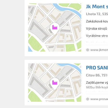
Jk Mont s.
Lhota 72, 535
Zakázková ko
Výroba strojů
Vyrábíme stroj
Dodáváme šneko
www.jkmon
PRO SAND
Citov 86, 751
Zajišťujeme v
těžbu štěrkopí
i pozáruční ser
www.prosa