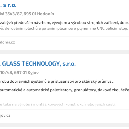
 s r.o.
á 3543/87, 695 01 Hodonín
 zabývá především návrhem, vývojem a výrobou strojních zařízení, dopr
ů, děrováním plechů a pálením plazmou a plynem na CNC pálícím stoji.
donin.cz
GLASS TECHNOLOGY, s.r.o.
310/48, 697 01 Kyjov
robu dopravních systémů a příslušenství pro sklářský průmysl.
automatické a automatické paletizátory, granulátory, tlakové zkoušeč
také na výrobu i montáž kovových konstrukcí nebo jejich částí.
ov.cz