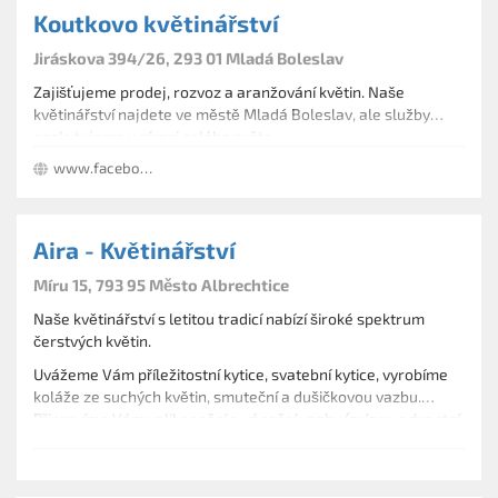
Koutkovo květinářství
Jiráskova 394/26, 293 01 Mladá Boleslav
Zajišťujeme prodej, rozvoz a aranžování květin. Naše
květinářství najdete ve městě Mladá Boleslav, ale služby
poskytujeme v rámci celého světa.
www.facebook.com/koutkovokvetinarstvi/
Aira - Květinářství
Míru 15, 793 95 Město Albrechtice
Naše květinářství s letitou tradicí nabízí široké spektrum
čerstvých květin.
Uvážeme Vám příležitostní kytice, svatební kytice, vyrobíme
koláže ze suchých květin, smuteční a dušičkovou vazbu.
Připravíme Vám velikonoční a vánoční vazby (svícny, adventní
venečky a jiné dekorace ).