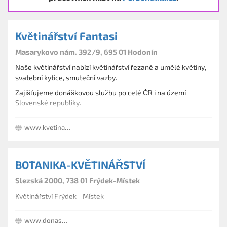
Květinářství Fantasi
Masarykovo nám. 392/9, 695 01 Hodonín
Naše květinářství nabízí květinářství řezané a umělé květiny,
svatební kytice, smuteční vazby.
Zajišťujeme donáškovou službu po celé ČR i na území
Slovenské republiky.
www.kvetinarstvi-fantasi.cz
BOTANIKA-KVĚTINÁŘSTVÍ
Slezská 2000, 738 01 Frýdek-Místek
Květinářství Frýdek - Místek
www.donaskakvetin.cz