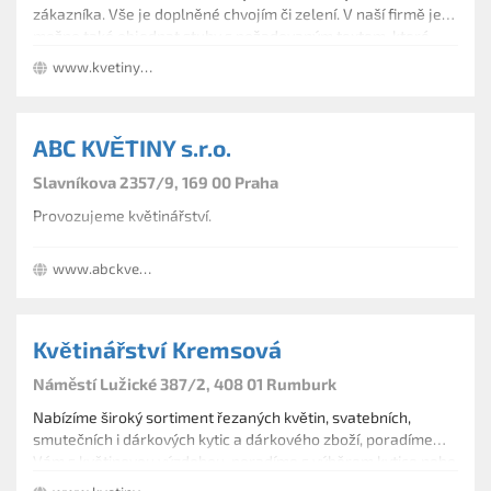
zákazníka. Vše je doplněné chvojím či zelení. V naší firmě je
možno také objednat stuhy s požadovaným textem, které
jsou součástí takřka všech smutečních kytic. Dodáme vám i
www.kvetinybilovec.cz
kompletní květinovou výzdobu kostelů a obřadních síní.
ABC KVĚTINY s.r.o.
Slavníkova 2357/9, 169 00 Praha
Provozujeme květinářství.
www.abckvetiny.cz
Květinářství Kremsová
Náměstí Lužické 387/2, 408 01 Rumburk
Nabízíme široký sortiment řezaných květin, svatebních,
smutečních i dárkových kytic a dárkového zboží, poradíme
Vám s květinovou výzdobou, poradíme s výběrem kytice nebo
dárku. Bohaté zkušenosti máme se svatebními kyticemi.