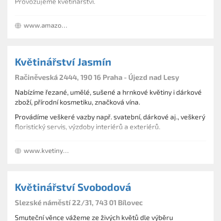
Provozujeme květinářství.
www.amazonkakvetiny.cz
Květinářství Jasmín
Račiněveská 2444, 190 16 Praha - Újezd nad Lesy
Nabízíme řezané, umělé, sušené a hrnkové květiny i dárkové
zboží, přírodní kosmetiku, značková vína.
Provádíme veškeré vazby např. svatební, dárkové aj., veškerý
floristický servis, výzdoby interiérů a exteriérů.
www.kvetiny-jasmin.cz
Květinářství Svobodová
Slezské náměstí 22/31, 743 01 Bílovec
Smuteční věnce vážeme ze živých květů dle výběru