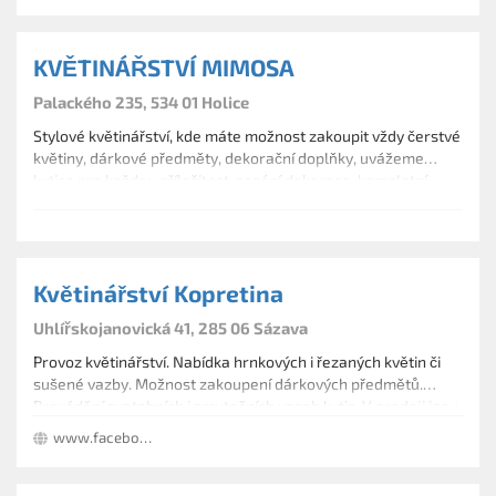
KVĚTINÁŘSTVÍ MIMOSA
Palackého 235, 534 01 Holice
Stylové květinářství, kde máte možnost zakoupit vždy čerstvé
květiny, dárkové předměty, dekorační doplňky, uvážeme
kytice pro každou příležitost, sezóní dekorace, kompletní
svatební výzdobu.
Květinářství Kopretina
Uhlířskojanovická 41, 285 06 Sázava
Provoz květinářství. Nabídka hrnkových i řezaných květin či
sušené vazby. Možnost zakoupení dárkových předmětů.
Provádění svatebních i smutečních vazeb kytic. V prodeji jsou
také svíčky, aromalampy, vázy, květináče, zeminy a hnojiva.
www.facebook.com/Květinářství-Kopretina-465595060181891