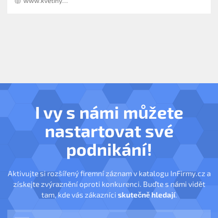
www.kvetiny-kremsova.cz
I vy s námi můžete
nastartovat své
podnikání!
Aktivujte si rozšířený firemní záznam v katalogu InFirmy.cz a
získejte zvýraznění oproti konkurenci. Buďte s námi vidět
tam, kde vás zákazníci
skutečně hledají
.