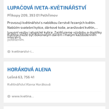
LUPAČOVÁ IVETA-KVĚTINÁŘSTVÍ
Příkopy 209, 393 01 Pelhřimov
Provozuji květinářství s nabídkou čerstvě řezaných květin.
Nabízím svatební kytice, dárkové koše, aranžování květin,
luxusní vazby i atypické kytice. Zajišťujeme výzdobu a doplňky
Květina může být dokonalým darem i malým každodenním
interiérů.
potěšením.
kvetinarstvi-iveta-lupacova.webnode.cz
HORÁKOVÁ ALENA
Lešná 63, 756 41
Květinářství Alena Horáková
www.kvetinarstvi-horakova.cz