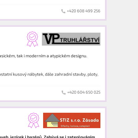
+420 608 499 256
klasickém, tak i moderním a atypickém designu.
statní kusový nábytek, dále zahradní stavby, ploty,
+420 604 650 025
aveb, jezírek i bazénů. Zabývá se i zateplováním