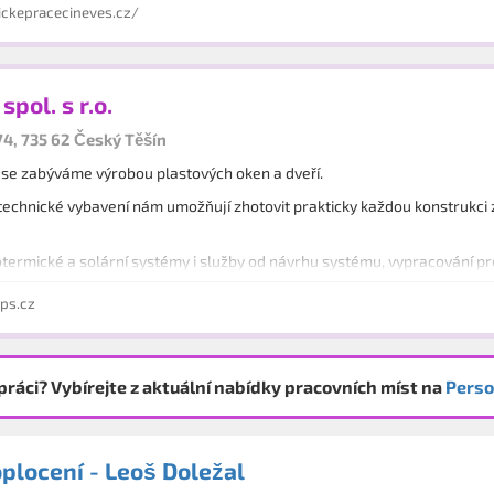
 HODINOVÉHO MANŽELA – drobné opravy a montáže
ckepracecineves.cz/
pol. s r.o.
74, 735 62 Český Těšín
 se zabýváme výrobou plastových oken a dveří.
technické vybavení nám umožňují zhotovit prakticky každou konstrukci 
termické a solární systémy i služby od návrhu systému, vypracování 
ps.cz
práci? Vybírejte z aktuální nabídky pracovních míst na
Perso
plocení - Leoš Doležal