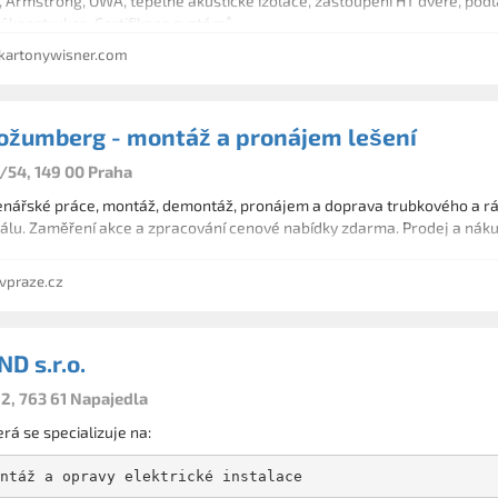
Armstrong, OWA, tepelné akustické izolace, zastoupení HT dveře, podlah
 konstrukce. Certifikace systémů.
artonywisner.com
ožumberg - montáž a pronájem lešení
/54, 149 00 Praha
enářské práce, montáž, demontáž, pronájem a doprava trubkového a rá
álu. Zaměření akce a zpracování cenové nabídky zdarma. Prodej a ná
vpraze.cz
D s.r.o.
2, 763 61 Napajedla
erá se specializuje na: