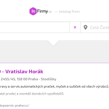
—
katalog firem
- Vratislav Horák
2455/45, 158 00 Praha - Stodůlky
avy a servis automatických praček, myček a sušiček od všech výrobců.
aké prodej a montáž domácích spotřebičů.
opservis-praha.cz/