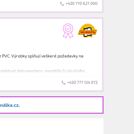
+420 770 627 000
z PVC. Výrobky splňují veškeré požadavky na
projektové dokumentace, montáže či záručního
+420 777 124 072
nálka.cz
.