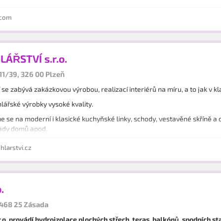
.com
ÁŘSTVÍ s.r.o.
11/39, 326 00 Plzeň
í se zabývá zakázkovou výrobou, realizací interiérů na míru, a to jak v 
lářské výrobky vysoké kvality.
e se na moderní i klasické kuchyňské linky, schody, vestavěné skříně a o
ady domů apod.
ké půdní vestavby, pokládku podlah nebo montáž obložek dveří.
larstvi.cz
.
 468 25 Zásada
r.o. provádí hydroizolace plochých střech, teras, balkónů, spodních st