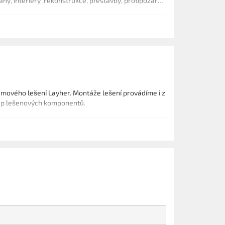
y, interiéry ,rekonstrukce, přestavby, protipožární
mového lešení Layher. Montáže lešení provádíme i z
kup lešenových komponentů.