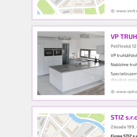
www.sinit
VP TRUHL
Petřínská 12
VP truhlářstv
Nabízíme truh
Specializujem
dřevěné obkl
Provádíme ta
www.vptruh
STIZ s.r.o
Zásada 199,
Firma STIZ s.