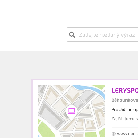
LERYSPO 
Běhounkova 
Provádíme opr
Zajišťujeme t
www.nonst