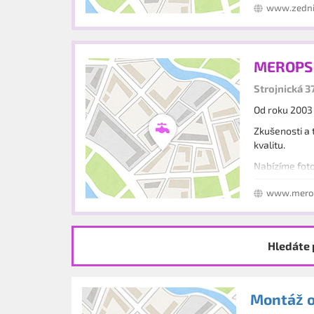
SLUŽBY
www.zedni
MEROPS s
Strojnická 3
Od roku 2003
Zkušenosti a 
kvalitu.
Nabízíme foto
servisu.
www.mero
Hledáte 
Montáž o