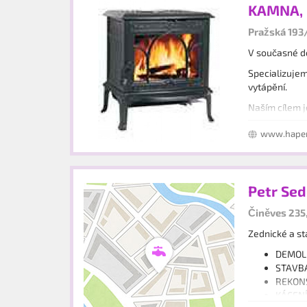
KAMNA, 
Pražská 193
V současné do
Specializujem
vytápění.
Naším cílem j
odbornou inst
www.haper
Petr Se
Činěves 235
Zednické a s
DEMOLIC
STAVBA
REKONS
KÁCENÍ