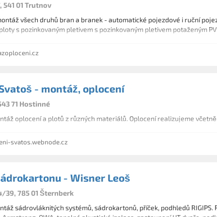
, 541 01 Trutnov
 ploty s pozinkovaným pletivem s pozinkovaným pletivem potaženým PVC
oploceni.cz
 Svatoš - montáž, oplocení
543 71 Hostinné
áž oplocení a plotů z různých materiálů. Oplocení realizujeme včetně b
ni-svatos.webnode.cz
ádrokartonu - Wisner Leoš
4/39, 785 01 Šternberk
táž sádrovláknitých systémů, sádrokartonů, příček, podhledů RIGIPS. R