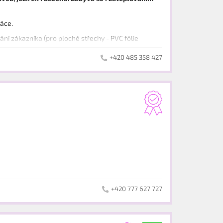
ráce.
loché střechy - PVC fólie
ONDACH,
+420 485 358 427
 odvodňovacího systému, hromosvodů, výroby a
+420 777 627 727
 materiálů.