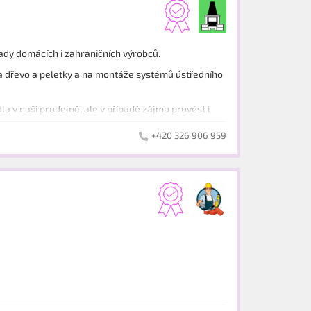
ady domácích i zahraničních výrobců.
na dřevo a peletky a na montáže systémů ústředního
a v naší prodejně, ale v případě zájmu provést i
+420 326 906 959