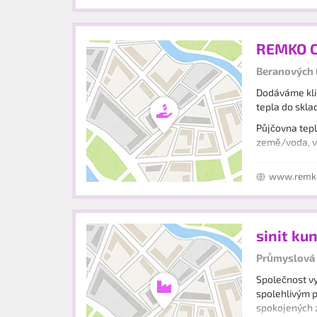
REMKO CZ
Beranových 6
Dodáváme klim
tepla do skla
Půjčovna tepl
země/voda, v
www.remk
sinit ku
Průmyslová 
Společnost vy
spolehlivým p
spokojených z