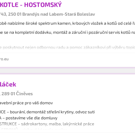
KOTLE - HOSTOMSKÝ
/43, 250 01 Brandýs nad Labem-Stará Boleslav
bě nabízíme široké spektrum kamen, krbových vložek a kotlů od celé ř
e se na kompletní dodávku, montáž a záruční i pozáruční servis kotlů 
e poskytnout nejen odbornou radu a pomoc zákazníkovi při výběru topidl
alaci technologie kotelny a systému ústředního vytápění.
o.eu
dláček
, 289 01 Činěves
tavební práce pro váš domov
E – bourání, demontáž střešní krytiny, odvoz suti
 – postavíme vše dle domluvy
TRUKCE – sádrokartony, malba, lakýrnické práce
 STROMŮ – rizikové kácení a prořez