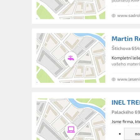
podhledy AMF, 
a bezpečnostní
www.sadrok
Martin R
Štichova 654
Kompletní leš
vašeho materi
www.leseni
INEL TREN
Palackého 69
Jsme firma, kt