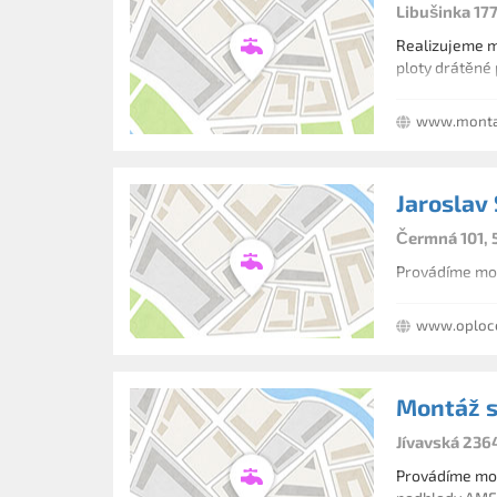
Libušinka 177
Realizujeme montáž všech druhů bran a branek - automatické pojezdové i ruční pojezdové včetně montáže všech druhů plotů (dřevěné
ploty drátěné
www.montaz
Jaroslav
Čermná 101, 
Provádíme mont
www.oploce
Montáž s
Jívavská 236
Provádíme mon