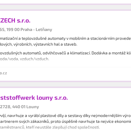
ECH s.r.o.
5, 199 00 Praha - Letňany
atizační a teplovzdušné automaty v mobilním a stacionárním provedení
dových, výrobních, výstavních hal a staveb.
ovzdušných automatů, odvlhčovačů a klimatizací. Dodávka a montáž kl
oda/voda, vzduch/vzduch.
o.cz
nststoffwerk louny s.r.o.
2728, 440 01 Louny
víjí, navrhuje a vyrábí plastové díly a sestavy díky nejmodernějším výr
artnerem svých zákazníků, proto úspěšně navrhuje ta nejvíce ekonomická 
aměstnanců, kteří neustále zlepšují chod společnosti.