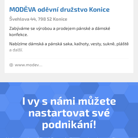
MODĚVA oděvní družstvo Konice
Švehlova 44, 798 52 Konice
Zabýváme se výrobou a prodejem pánské a dámské
konfekce.
Nabízíme dámská a pánská saka, kalhoty, vesty, sukně, pláště
a další.
Dále se zaměřujeme na profesní oděvy, péřovky, oděvy pro
www.modeva.cz
volný čas a sport a další.
I vy s námi můžete
nastartovat své
podnikání!