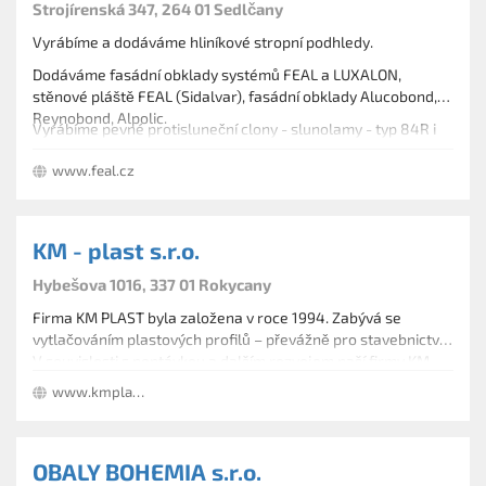
Strojírenská 347, 264 01 Sedlčany
Vyrábíme a dodáváme hliníkové stropní podhledy.
Dodáváme fasádní obklady systémů FEAL a LUXALON,
stěnové pláště FEAL (Sidalvar), fasádní obklady Alucobond,
Reynobond, Alpolic.
Vyrábíme pevné protisluneční clony - slunolamy - typ 84R i
atypické.
www.feal.cz
KM - plast s.r.o.
Hybešova 1016, 337 01 Rokycany
Firma KM PLAST byla založena v roce 1994. Zabývá se
vytlačováním plastových profilů – převážně pro stavebnictví.
V souvislosti s poptávkou a dalším rozvojem naší firmy KM
PLAST, jsme rozšířili výrobní činnost o zpracování druhotných
www.kmplast.cz
plastových surovin, jako je drcení, regranulace a barvení
plastů.
OBALY BOHEMIA s.r.o.