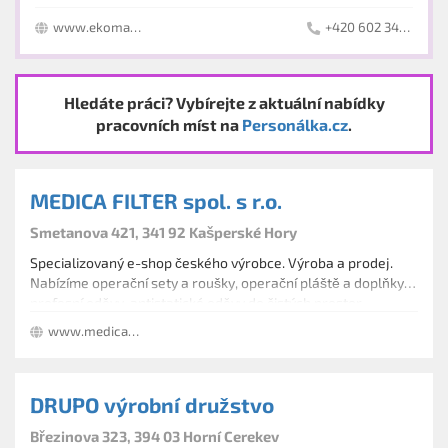
domácností a firem (odpady z vyklízecích prací,
www.ekomanservis.cz
+420 602 343 028
úklidů, přestaveb atd.)
odvoz biologicky rozložitelných odpadů od obcí, firem
i soukromých osob (tráva, větve, listí apod.)
dovoz sypkých materiálů (písky, štěrky v různých
Hledáte práci? Vybírejte z aktuální nabídky
frakcích, kačírek, zemina)
pracovních míst na
Personálka.cz
.
dovoz mulčovací kůry a okrasného kamene
likvidace černých skládek
MEDICA FILTER spol. s r.o.
Smetanova 421, 341 92 Kašperské Hory
Specializovaný e-shop českého výrobce. Výroba a prodej.
Nabízíme operační sety a roušky, operační pláště a doplňky,
profesní oděvy, antistatické oděvy do čistých prostor.
www.medicafilter.cz
DRUPO výrobní družstvo
Březinova 323, 394 03 Horní Cerekev