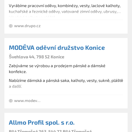
Vyrábíme pracovní oděvy, kombinézy, vesty, laclové kalhoty,
kuchařské a řeznické oděvy, vatované zimní oděvy, ubrusy,
lékařské kalhoty a pláště.
www.drupo.cz
MODĚVA oděvní družstvo Konice
Švehlova 44, 798 52 Konice
Zabýváme se výrobou a prodejem pánské a dámské
konfekce.
Nabízíme dámská a pánská saka, kalhoty, vesty, sukně, pláště
a další.
Dále se zaměřujeme na profesní oděvy, péřovky, oděvy pro
www.modeva.cz
volný čas a sport a další.
Allmo Profil spol. s r.o.
Bílá Třemešná 263, 544 72 Bílá Třemešná