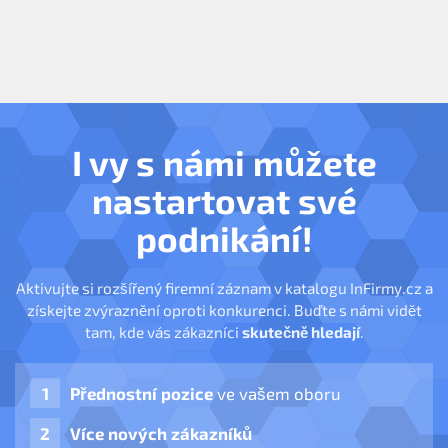
I vy s námi můžete
nastartovat své
podnikání!
Aktivujte si rozšířený firemní záznam v katalogu InFirmy.cz a
získejte zvýraznění oproti konkurenci. Buďte s námi vidět
tam, kde vás zákazníci
skutečně hledají
.
Přednostní pozice
ve vašem oboru
Více nových zákazníků