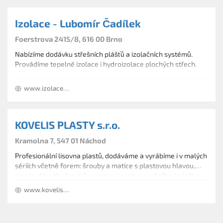
Izolace - Lubomír Čadílek
Foerstrova 2415/8, 616 00 Brno
Nabízíme dodávku střešních plášťů a izolačních systémů.
Provádíme tepelné izolace i hydroizolace plochých střech.
www.izolace-cadilek.cz
KOVELIS PLASTY s.r.o.
Kramolna 7, 547 01 Náchod
Profesionální lisovna plastů, dodáváme a vyrábíme i v malých
sériích včetně forem: šrouby a matice s plastovou hlavou,
plastové krytky šroubů a matic, pouzdra, podložky, kolečka,
kruhové i čtvercové koncovky a jiné dílce z plastů dle
www.kovelisplasty.cz
požadavků zákazníka. Zajišťujeme zakázkovou výrobu a
lisování plastů.