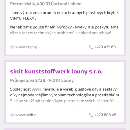
Petrovická 4, 400 01 Ústí nad Labem
Jsme výrobcem a prodejcem ochranných plastových krytek
VINYL-FLEX® .
Nenabízíme pouze finální výrobky - krytky, ale poskytujeme
různá řešení technických problémů v oblasti povrchové
úpravy plastem.
www.krytky-vinylflex.cz
+420 475 601 390
Nabízíme také výrobu prototypů, Vámi zadaných výrobků.
sinit kunststoffwerk louny s.r.o.
Průmyslová 2728, 440 01 Louny
Společnost vyvíjí, navrhuje a vyrábí plastové díly a sestavy
díky nejmodernějším výrobním technologiím a prostředkům.
Sinit se snaží být spolehlivým partnerem svých zákazníků,
proto úspěšně navrhuje ta nejvíce ekonomická řešení
projektů. Práci v Sinit nalezly již desítky spokojených
www.sinit.com
+420 608 499 256
zaměstnanců, kteří neustále zlepšují chod společnosti.