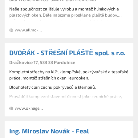
Naše společnost zajišťuje výrobu a montáž hliníkových a
plastových oken. Dále nabízíme prosklené pláště budov,
průmyslová vrata, zimní zahrady, automatické dveřní
systémy, hliníkové a plastové dveře, fasády, světlíky,
www.allmo-profil.cz
protipožární konstrukce a požární uzávěry. Dodáváme
parapety, dveřní výplně či sítě
DVOŘÁK - STŘEŠNÍ PLÁŠTĚ spol. s r.o.
Dražkovice 17, 533 33 Pardubice
Kompletní střechy na klíč, klempířské, pokrývačské a tesařské
práce, montáž střešních oken i eurooken.
Dlouholetý člen cechu pokrývačů a klempířů.
Provádějí komplexní stavební činnost jako zednické práce,
rekonstrukce, fasády, rekonstrukce bytových jader, realizace
www.oknagene.cz/
staveb a zateplování budov.
Ing. Miroslav Novák - Feal