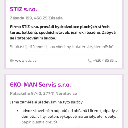
STIZ s.r.o.
Zásada 199, 468 25 Zásada
Firma STIZ s.r.o. provádí hydroizolace plochých střech,
teras, balkónů, spodních staveb, jezírek i bazénů. Zabývá
se i zateplováním budov.
Součástí její činnosti jsou všechny izolatérské, klempířské,
pokrývačské a tesařské práce.
www.stiz.cz
+420 485 358 427
Je schopna zrealizovat jak sedlovou, tak rovnou střechu
s
použitím materiálu dle přání zákazníka (pro ploché střechy -
PVC fólie PROTAN, DEKPLAN, ALKORPLAN, FATRAFOL,
SIKAPLAN , SBS pásy - ELASTEK, GLASTEK atd. a pro šikmé
Je schopna zajistit zakázku kompletně
– včetně lešení,
EKO-MAN Servis s.r.o.
střechy - BRAMAC, TONDACH, RUUKKI, ETERNIT,CAPACO,
úpravy nebo nové montáže odvodňovacího systému,
EKOTERNIT, IKO šindel atd.
hromosvodů, výroby a montáže parapetů i ekologické
Palackého 9/40, 277 11 Neratovice
likvidace odpadů po dokončení zakázky.
Nově se také zaměřuje na záchytný systém střech.
Jsme zaměřeni především na tyto služby:
odvoz stavebních odpadů od občanů i firem (odpady z
demolic, cihly, beton, výkopové materiály, ale i obaly,
papír, plast a dřevo)
odvoz objemných a komunálních odpadů z