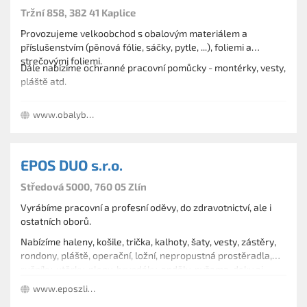
Tržní 858, 382 41 Kaplice
Provozujeme velkoobchod s obalovým materiálem a
příslušenstvím (pěnová fólie, sáčky, pytle, ...), foliemi a
strečovými foliemi.
Dále nabízíme ochranné pracovní pomůcky - montérky, vesty,
pláště atd.
www.obalybohemia.cz
EPOS DUO s.r.o.
Středová 5000, 760 05 Zlín
Vyrábíme pracovní a profesní oděvy, do zdravotnictví, ale i
ostatních oborů.
Nabízíme haleny, košile, trička, kalhoty, šaty, vesty, zástěry,
rondony, pláště, operační, ložní, nepropustná prostěradla,
ručníky, utěrky, pleny, bryndáky, anděly, pyžama, deky aj.
Poskytujeme náhradní plnění.
www.eposzlin.cz