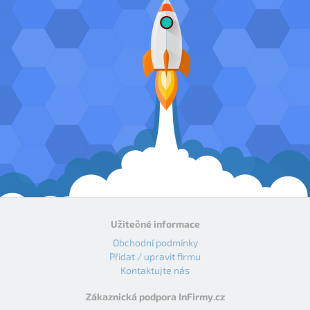
Užitečné informace
Obchodní podmínky
Přidat / upravit firmu
Kontaktujte nás
Zákaznická podpora InFirmy.cz