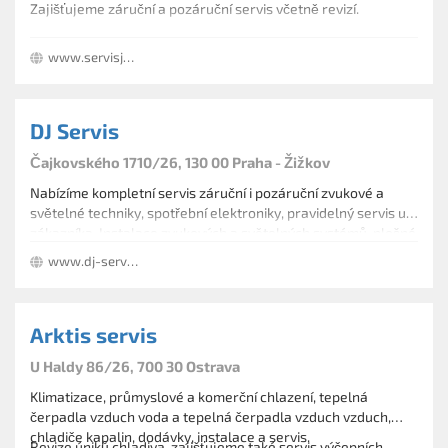
společenské místnosti, travnatá plocha velikosti
servis osobní ,dodávkové automobily moto a quad -
Zajišťujeme záruční a pozáruční servis včetně revizí.
fotbalového hřiště, ohniště atd.
specializace na terénní vozidla - OFFROAD (přestavby
praxe více jak 20 let
do terénu a na expedice)
www.servisjunkers.cz
více info na www.rekreaceslapy.cz
Odtahová služba vč. záchytného parkoviště
odtahový a vyprošťovací speciál , záchytné
parkoviště (24h ostraha)
DJ Servis
Autobazar
Čajkovského 1710/26, 130 00 Praha - Žižkov
prodej ojetých automobilů - www.bohemiacars.cz
Nabízíme kompletní servis záruční i pozáruční zvukové a
světelné techniky, spotřební elektroniky, pravidelný servis u
zákazníka. Instalace zvukových a světelných systémů, plošné
ozvučení, videoprojekce a LCD monitorů. Pronájem ozvučení
www.dj-servis.cz
a efektového osvětlení.
Arktis servis
U Haldy 86/26, 700 30 Ostrava
Klimatizace, průmyslové a komerční chlazení, tepelná
čerpadla vzduch voda a tepelná čerpadla vzduch vzduch,
chladiče kapalin, dodávky, instalace a servis.
Revize úniků chladiva, zajišťujeme také servis výčepních