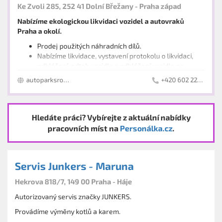
Ke Zvoli 285, 252 41 Dolní Břežany - Praha západ
Nabízíme ekologickou likvidaci vozidel a autovraků
Praha a okolí.
Prodej použitých náhradních dílů.
Nabízíme likvidace, vystavení protokolu o likvidaci,
odhlášení, odtah vozidla a odhlášení vozidla na
registru motorových vozidel.
autoparksro.cz
+420 602 222 201
Zemní a stavební práce - stavební stroje + autodoprava
zemní práce (strojové, ruční), zakládání menších
staveb, demolice , rekonstrukce domů, chat, bytů ,
kontejnerová doprava , stavební práce (zednické ,
Hledáte práci? Vybírejte z aktuální nabídky
elektrikářské , instalatérské, topenářské,
pracovních míst na
Personálka.cz
.
RŠSLoutí - rekreační středisko
sádrokartonářské , podlahářské atd), zahradní práce
100 lůžkový areál v přírodě (zděná budova) s
celoročním provozem nedaleko slapské přehrady -
Servis Junkers - Maruna
35km od Prahy
vhodný na pořádání ŠVP - škol v přírodě , LDT - letních
Prodej dílů z autovrakoviště
Hekrova 818/7, 149 00 Praha - Háje
dětských táborů, dětských ozdravných pobytů,
sportovních soustředění, tanečních soustředění,
prodej použitých dílů na všechny značky
Autorizovaný servis značky JUNKERS.
ostatní skupinové pobyty, svatby, oslavy atd.
Autoservis
Provádíme výměny kotlů a karem.
velkokapacitní kuchyň, jídelna, 2x učebna +