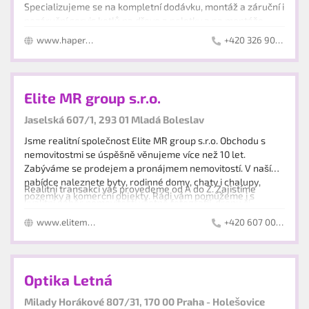
Specializujeme se na kompletní dodávku, montáž a záruční i
pozáruční servis kotlů na dřevo a peletky a na montáže
systémů ústředního vytápění.
www.hapero.eu
+420 326 906 959
Naším cílem je poskytnout nejen odbornou radu a pomoc
zákazníkovi při výběru topidla v naší prodejně, ale v případě
zájmu provést i odbornou instalaci technologie kotelny a
Elite MR group s.r.o.
systému ústředního vytápění.
Jaselská 607/1, 293 01 Mladá Boleslav
Jsme realitní společnost Elite MR group s.r.o. Obchodu s
nemovitostmi se úspěšně věnujeme více než 10 let.
Zabýváme se prodejem a pronájmem nemovitostí. V naší
nabídce naleznete byty, rodinné domy, chaty i chalupy,
Realitní transakcí vás provedeme od A do Z. Zajistíme
pozemky a komerční objekty. Rádi vám pomůžeme i s
kvalitní náběr nemovitosti včetně fotografií, dronu či
investičními příležitostmi a developerskými projekty.
videoprohlídky. Inzerát umístíme na realitní servery,
www.elitemrgroup.cz
+420 607 009 608
webové stránky i sociální sítě. Uskutečníme prohlídky a
Jsme vám partnerem po dobu celého obchodu.
vybereme vhodného zájemce. Poté zařídíme právní i
finanční servis, advokátní úschovu, katastr nemovitostí a
Kanceláře:
předání bytu včetně předávacího protokolu a přepisu
Optika Letná
Jaselská 607/1, 293 01 Mladá Boleslav
energií.
Malé Valy 220/25, 288 02 Nymburk
Milady Horákové 807/31, 170 00 Praha - Holešovice