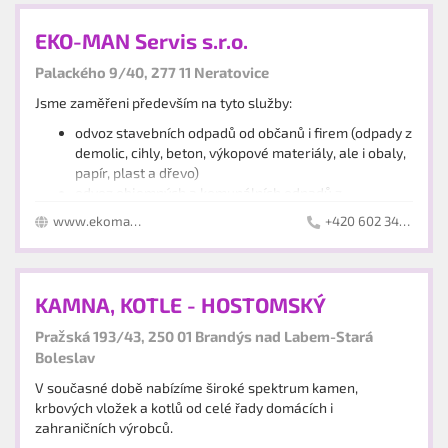
sdružení pro výtahovou techniku.
EKO-MAN Servis s.r.o.
Palackého 9/40, 277 11 Neratovice
Jsme zaměřeni především na tyto služby:
odvoz stavebních odpadů od občanů i firem (odpady z
demolic, cihly, beton, výkopové materiály, ale i obaly,
papír, plast a dřevo)
odvoz objemných a komunálních odpadů z
domácností a firem (odpady z vyklízecích prací,
www.ekomanservis.cz
+420 602 343 028
úklidů, přestaveb atd.)
odvoz biologicky rozložitelných odpadů od obcí, firem
i soukromých osob (tráva, větve, listí apod.)
dovoz sypkých materiálů (písky, štěrky v různých
KAMNA, KOTLE - HOSTOMSKÝ
frakcích, kačírek, zemina)
dovoz mulčovací kůry a okrasného kamene
Pražská 193/43, 250 01 Brandýs nad Labem-Stará
likvidace černých skládek
Boleslav
V současné době nabízíme široké spektrum kamen,
krbových vložek a kotlů od celé řady domácích i
zahraničních výrobců.