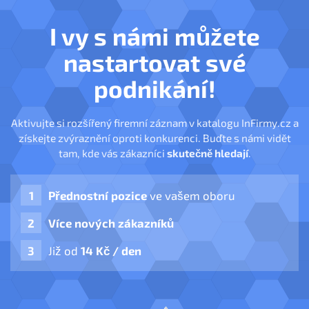
I vy s námi můžete
nastartovat své
podnikání!
Aktivujte si rozšířený firemní záznam v katalogu InFirmy.cz a
získejte zvýraznění oproti konkurenci. Buďte s námi vidět
tam, kde vás zákazníci
skutečně hledají
.
Přednostní pozice
ve vašem oboru
Více nových zákazníků
Již od
14 Kč / den