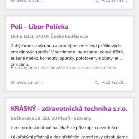
www.realcheb.cz
+420 354 422 075
Poli - Libor Polívka
Dolní 1263, 370 04 České Budějovice
Zabýváme se výrobou a prodejem zmrzliny i práškových
zmrzlinových směsí. V sortimentu naleznete ledové tříště,
sušené mléko, kornouty, oplatky, polotovary a obaly na
zmrzlinu.
Pronajímáme nové i použité stroje na zmrzlinu a tříště.
www.zmrzlinapoli.cz
+420 722 302 010
KRÁSNÝ - zdravotnická technika s.r.o.
Božkovská 38, 326 00 Plzeň - Slovany
Jsme profesionálové na lékařské přístroje a dezinfekce.
Lékařskými přístroji a dezinfekčními prostředky zásobujeme