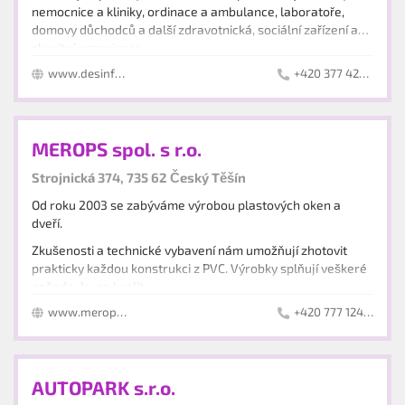
nemocnice a kliniky, ordinace a ambulance, laboratoře,
domovy důchodců a další zdravotnická, sociální zařízení a
charitní organizace.
Poskytujeme služby zdravotnickým zařízením po celé České
www.desinfekce.sk
+420 377 424 999
republice.
Kromě prodeje zdravotnické techniky a desinfekčních
prostředků provádíme revize, kalibrace a opravy lékařských
přístrojů, BTK zdravotnických prostředků dle zákona
MEROPS spol. s r.o.
375/2022 Sb.
Vlastníme certifikát ISO 13485:2016 prestižní Britské
Strojnická 374, 735 62 Český Těšín
společnosti NQA s předmětem činnosti „Distribuce, dovoz a
servis zdravotnických prostředků".
Od roku 2003 se zabýváme výrobou plastových oken a
dveří.
UPOZORNĚNÍ: hotovost nepřijímáme, platba možná kartou.
Zkušenosti a technické vybavení nám umožňují zhotovit
prakticky každou konstrukci z PVC. Výrobky splňují veškeré
požadavky na kvalitu.
www.merops.cz
+420 777 124 072
Nabízíme fototermické a solární systémy i služby od návrhu
systému, vypracování projektové dokumentace, montáže či
záručního servisu.
AUTOPARK s.r.o.