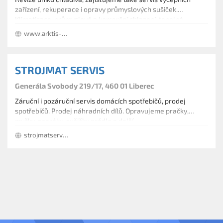
zařízení, rekuperace i opravy průmyslových sušiček.
Klimatizace, průmyslové a komerční chlazení, tepelná
čerpadla vzduch voda a tepelná čerpadla vzduch vzduch,
www.arktis-servis.cz
chladiče kapalin, dodávky, instalace a servis. Revize úniků
chladiva, zajišťujeme také servis výčepních zařízení,
rekuperace i opravy průmyslových sušiček.
STROJMAT SERVIS
Generála Svobody 219/17, 460 01 Liberec
Záruční i pozáruční servis domácích spotřebičů, prodej
spotřebičů. Prodej náhradních dílů. Opravujeme pračky,
myčky, sporáky, sušičky prádla a další.
strojmatservis.cz