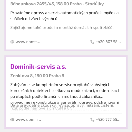
Běhounkova 2455/45, 158 00 Praha - Stodůlky
Provádíme opravy a servis automatických praček, myček a
sušiček od všech výrobců.
Zajišťujeme také prodej a montáž domácích spotřebičů.
www.nonstopservis-praha.cz/
+420 603 582 309
Dominik-servis a.s.
Zenklova 8, 180 00 Praha 8
Zabýváme se kompletním servisem výtahů v obytných i
komerčních objektech, celkovou modernizací, modernizací
po etapách podle finančních možností zákazníka,
provádíme rekonstrukce a generální opravy, odstraňování
Dále pravidelné zkoušky, revize, opravy, mazání, čištění,
rizik podle nejnovějších ČSN a EN.
obklady a nástřiky kabin. Našimi pracovníky jsou odborníci s
dlouholetými zkušenostmi v oboru. Spolupracujeme
www.dominik-servis.eu
+420 777 650 255
výhradně s českými výrobci a dodavateli výtahů a
jednotlivých komponentů. Jsme řádnými členy Českého