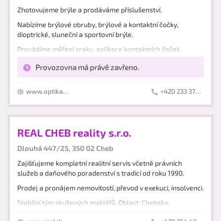
Zhotovujeme brýle a prodáváme příslušenství.
Nabízíme brýlové obruby, brýlové a kontaktní čočky,
dioptrické, sluneční a sportovní brýle.
Provádíme měření zraku, aplikace kontaktních čoček,
drobné opravy a servis.
Provozovna má právě zavřeno.
www.optikaletna.cz
+420 233 373 369
REAL CHEB reality s.r.o.
Dlouhá 447/25, 350 02 Cheb
Zajišťujeme kompletní realitní servis včetně právních
služeb a daňového poradenství s tradicí od roku 1990.
Prodej a pronájem nemovitostí, převod v exekuci, insolvenci.
Stabilní tým zkušených makléřů. Oblast: Chebsko,
Mariánskolázeňsko, Ašsko, Sokolovsko.