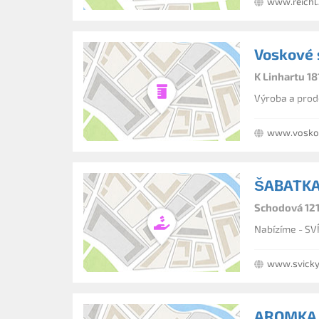
www.reichl
Voskové 
K Linhartu 18
Výroba a prode
www.voskov
ŠABATKA
Schodová 121
Nabízíme - S
www.svicky
AROMKA