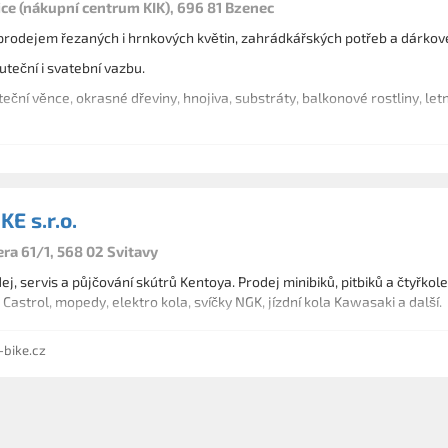
ice (nákupní centrum KIK), 696 81 Bzenec
rodejem řezaných i hrnkových květin, zahrádkářských potřeb a dárkov
teční i svatební vazbu.
ční věnce, okrasné dřeviny, hnojiva, substráty, balkonové rostliny, letn
E s.r.o.
ra 61/1, 568 02 Svitavy
j, servis a půjčování skútrů Kentoya. Prodej minibiků, pitbiků a čtyřkolek
 Castrol, mopedy, elektro kola, svíčky NGK, jízdní kola Kawasaki a další.
bike.cz