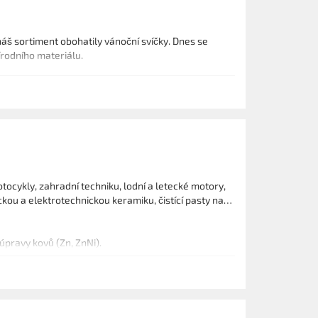
náš sortiment obohatily vánoční svíčky. Dnes se
rodního materiálu.
 motocykly, zahradní techniku, lodní a letecké motory,
ckou a elektrotechnickou keramiku, čistící pasty na
úpravy kovů (Zn, ZnNi).