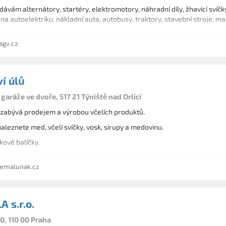
ávám alternátory, startéry, elektromotory, náhradní díly, žhavicí svíčky 
e na autoelektriku, nákladní auta, autobusy, traktory, stavební stroje, 
agv.cz
í úlů
ráže ve dvoře, 517 21 Týniště nad Orlicí
Naše firma se zabývá prodejem a výrobou včelích produktů.
aleznete med, včelí svíčky, vosk, sirupy a medovinu.
kové balíčky.
armalunak.cz
 s.r.o.
0, 110 00 Praha