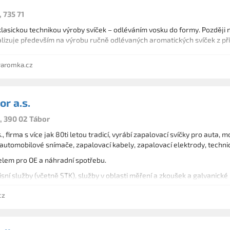
 735 71
klasickou technikou výroby svíček – odléváním vosku do formy. Později 
lizuje především na výrobu ručně odlévaných aromatických svíček z pří
aromka.cz
or a.s.
, 390 02 Tábor
., firma s více jak 80ti letou tradicí, vyrábí zapalovací svíčky pro auta,
, automobilové snímače, zapalovací kabely, zapalovací elektrody, techni
lem pro OE a náhradní spotřebu.
sní služby (včetně STK), služby v oblasti měření a zkoušek a galvanické 
cz