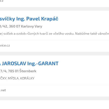
.cz
svíčky Ing. Pavel Krapáč
1/42, 360 07 Karlovy Vary
j svíček a ozdob různých tvarů ze včelího vosku. Nabízíme také vánoční
ice.cz
 JAROSLAV Ing.-GARANT
7/4, 785 01 Šternberk
VÍČKY, MÝDLA, KORÁLKY
.net