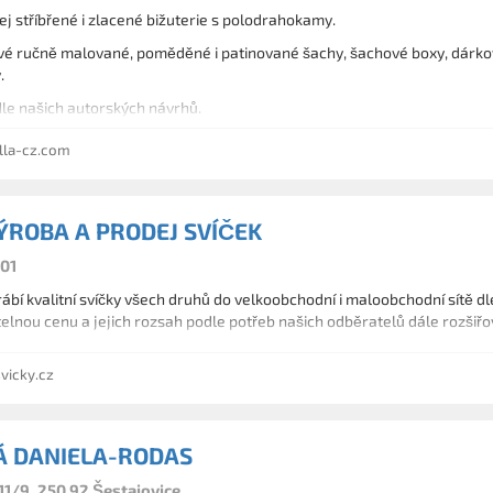
j stříbřené i zlacené bižuterie s polodrahokamy.
vé ručně malované, poměděné i patinované šachy, šachové boxy, dárko
.
dle našich autorských návrhů.
lla-cz.com
ÝROBA A PRODEJ SVÍČEK
 01
ábí kvalitní svíčky všech druhů do velkoobchodní i maloobchodní sítě dl
atelnou cenu a jejich rozsah podle potřeb našich odběratelů dále rozšiřo
icky.cz
Á DANIELA-RODAS
11/9, 250 92 Šestajovice