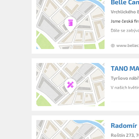
Belle Can
Vrchlického 8
Jsme česká fi
Dále se zabýv
www.bellec
TANO MAX
Tyršovo nábře
V našich květi
Radomír 
Roštín 273, 