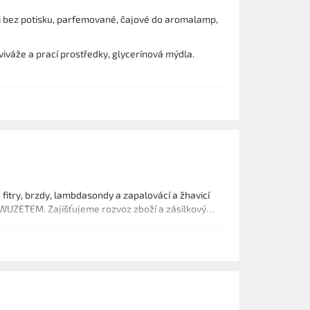
m i bez potisku, parfemované, čajové do aromalamp,
viváže a prací prostředky, glycerínová mýdla.
 fitry, brzdy, lambdasondy a zapalovácí a žhavicí
WUZETEM. Zajišťujeme rozvoz zboží a zásilkový