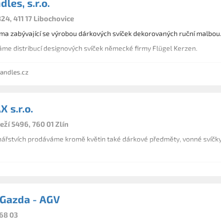
dles, s.r.o.
24, 411 17 Libochovice
rma zabývající se výrobou dárkových svíček dekorovaných ruční malbou
áme distribucí designových svíček německé firmy Flügel Kerzen.
andles.cz
 s.r.o.
ží 5496, 760 01 Zlín
nářstvích prodáváme kromě květin také dárkové předměty, vonné svíčky
Gazda - AGV
768 03