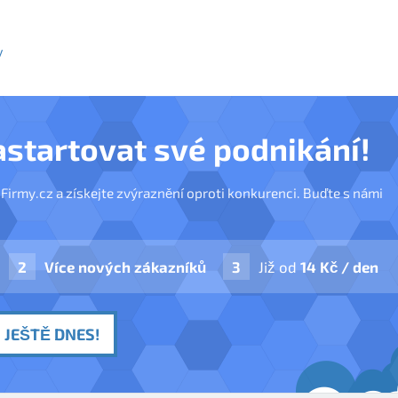
y
astartovat své podnikání!
nFirmy.cz a získejte zvýraznění oproti konkurenci. Buďte s námi
Více nových zákazníků
Již od
14 Kč / den
 JEŠTĚ DNES!