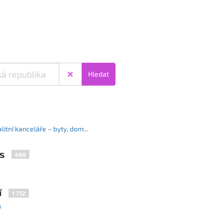
Hledat
litní kanceláře – byty, dom...
s
469
í
1 772
n