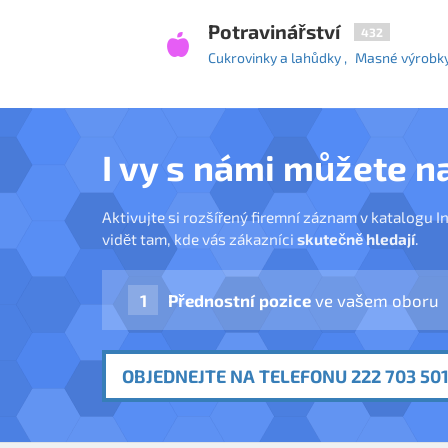
Potravinářství
432
Cukrovinky a lahůdky
Masné výrobk
I vy s námi můžete n
Aktivujte si rozšířený firemní záznam v katalogu I
vidět tam, kde vás zákazníci
skutečně hledají
.
Přednostní pozice
ve vašem oboru
OBJEDNEJTE NA TELEFONU 222 703 501