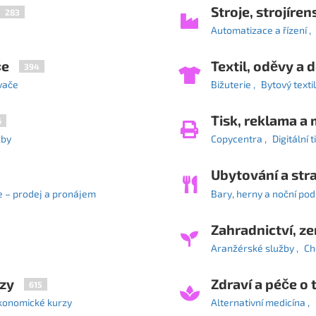
Stroje, strojíre
283
Automatizace a řízení
če
Textil, oděvy a 
394
vače
Bižuterie
Bytový textil
Tisk, reklama a
6
žby
Copycentra
Digitální t
Ubytování a str
 – prodej a pronájem
Bary, herny a noční pod
Zahradnictví, ze
Aranžérské služby
Ch
rzy
Zdraví a péče o 
615
konomické kurzy
Alternativní medicína