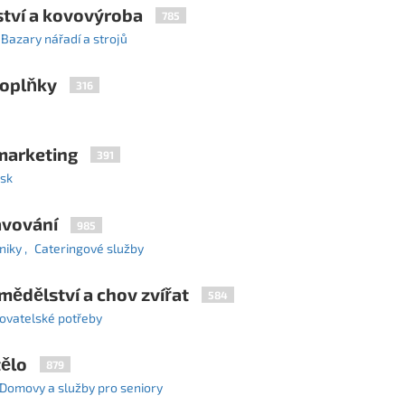
nství a kovovýroba
785
Bazary nářadí a strojů
doplňky
316
 marketing
391
isk
avování
985
niky
Cateringové služby
mědělství a chov zvířat
584
ovatelské potřeby
tělo
879
Domovy a služby pro seniory