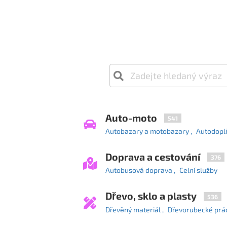
Auto-moto
541
Autobazary a motobazary
Autodoplňk
Doprava a cestování
376
Autobusová doprava
Celní služby
Dřevo, sklo a plasty
536
Dřevěný materiál
Dřevorubecké prá