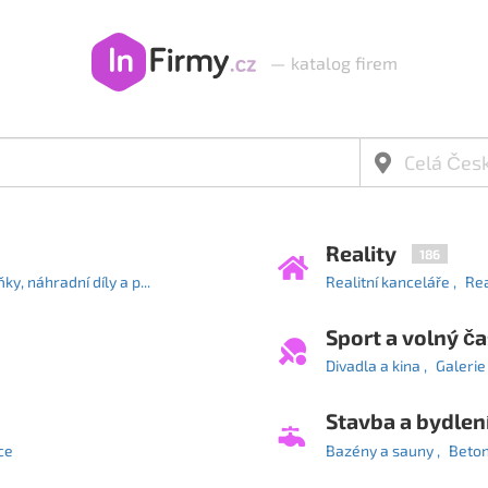
—
katalog firem
Reality
186
y, náhradní díly a p...
Realitní kanceláře
Rea
Sport a volný ča
Divadla a kina
Galerie
Stavba a bydlen
ce
Bazény a sauny
Beto