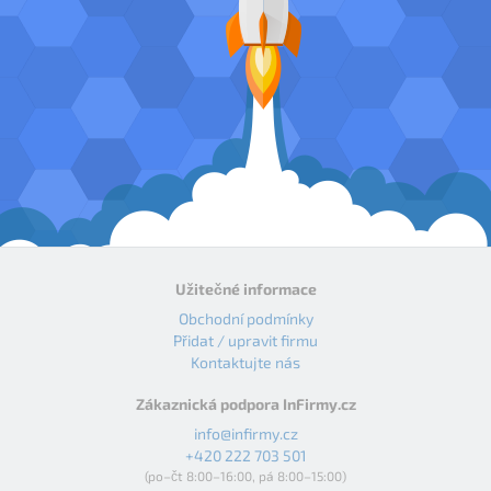
Užitečné informace
Obchodní podmínky
Přidat / upravit firmu
Kontaktujte nás
Zákaznická podpora InFirmy.cz
info@infirmy.cz
+420 222 703 501
(po–čt 8:00–16:00, pá 8:00–15:00)