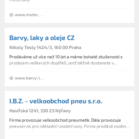
www.motoreno.cz
Barvy, laky a oleje CZ
Nikoly Tesly 1424/3, 160 00 Praha
Prodáváme už více než 10 let a máme bohaté zkušenosti s
prodejem veškerých doplňků, jenž běžně dostanete v
prodejnách barev, laků a nátěrových hmot nebo hydroizolací.
Vždy jsme schopni odborně poradit a veškerý sortiment
www.barvy-laky-oleje.cz
máme osobně vyzkoušený.
I.B.Z. - velkoobchod pneu s.r.o.
Havířská 1241, 330 23 Nýřany
Firma provozuje velkoobchod pneumatik. Dále provozuje
pneuservis pro nákladní i osobní vozy. Firma prodává osobní,
nákladní, průmyslové, zemědělské i motocyklové pneumatiky.