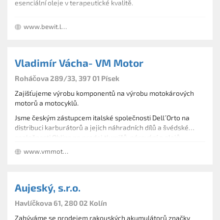
esenciální oleje v terapeutické kvalitě.
www.bewit.love/?identifikace=kvalitniesence
Vladimír Vácha- VM Motor
Roháčova 289/33, 397 01 Písek
Zajišťujeme výrobu komponentů na výrobu motokárových
motorů a motocyklů.
Jsme českým zástupcem italské společnosti Dell´Orto na
distribuci karburátorů a jejich náhradních dílů a švédské
společnosti Ohlins na prodej tlumičů, pérování a olejů.
www.vmmotor.com
Aujeský, s.r.o.
Havlíčkova 61, 280 02 Kolín
Zabýváme se prodejem rakouských akumulátorů značky