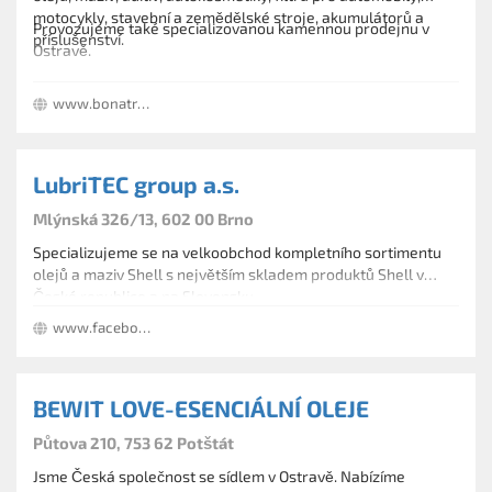
motocykly, stavební a zemědělské stroje, akumulátorů a
Provozujeme také specializovanou kamennou prodejnu v
příslušenství.
Ostravě.
www.bonatrade.cz
LubriTEC group a.s.
Mlýnská 326/13, 602 00 Brno
Specializujeme se na velkoobchod kompletního sortimentu
olejů a maziv Shell s největším skladem produktů Shell v
České republice a na Slovensku.
www.facebook.com/cosedejeuoleje
BEWIT LOVE-ESENCIÁLNÍ OLEJE
Půtova 210, 753 62 Potštát
Jsme Česká společnost se sídlem v Ostravě. Nabízíme