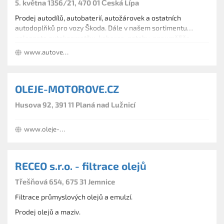
5. května 1356/21, 470 01 Česká Lípa
Prodej autodílů, autobaterií, autožárovek a ostatních
autodoplňků pro vozy Škoda. Dále v našem sortimentu
naleznete autokosmetiku, koberce, potahy, pneuměřiče,
stěrače Heyner, příslušenství pro vozíky, motocyklové helmy,
www.autovespa.cz
rukavice, motobaterie, motorové oleje, nářadí, střešní nosiče,
tmely a lepidla.
OLEJE-MOTOROVE.CZ
Husova 92, 391 11 Planá nad Lužnicí
www.oleje-motorove.cz
RECEO s.r.o. - filtrace olejů
Třešňová 654, 675 31 Jemnice
Filtrace průmyslových olejů a emulzí.
Prodej olejů a maziv.