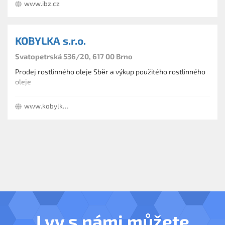
www.ibz.cz
KOBYLKA s.r.o.
Svatopetrská 536/20, 617 00 Brno
Prodej rostlinného oleje Sběr a výkup použitého rostlinného
oleje
www.kobylka.cz
I vy s námi můžete