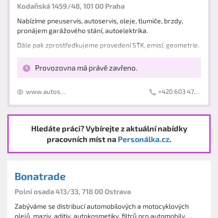
Kodaňská 1459/48, 101 00 Praha
Nabízíme pneuservis, autoservis, oleje, tlumiče, brzdy,
pronájem garážového stání, autoelektrika.
Dále pak zprostředkujeme provedení STK, emisí, geometrie.
Provozovna má právě zavřeno.
www.autoservisgarazekodanska.cz
+420 603 471 556
Hledáte práci? Vybírejte z aktuální nabídky
pracovních míst na
Personálka.cz
.
Bonatrade
Polní osada 413/33, 718 00 Ostrava
Zabýváme se distribucí automobilových a motocyklových
olejů, maziv, aditiv, autokosmetiky, filtrů pro automobily,