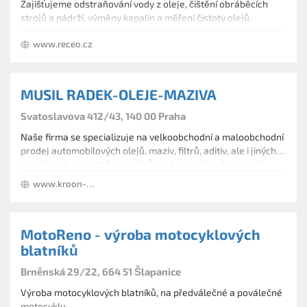
Zajišťujeme odstraňování vody z oleje, čištění obráběcích
strojů a nádrží, výměny kapalin a měření čistoty olejů.
www.receo.cz
MUSIL RADEK-OLEJE-MAZIVA
Svatoslavova 412/43, 140 00 Praha
Naše firma se specializuje na velkoobchodní a maloobchodní
prodej automobilových olejů, maziv, filtrů, aditiv, ale i jiných
speciálních produktů po celé České republice. Současně
umožňujeme i osobní odběr.
www.kroon-oil.cz
MotoReno - výroba motocyklových
blatníků
Brněnská 29/22, 664 51 Šlapanice
Výroba motocyklových blatníků, na předválečné a poválečné
motocykly.