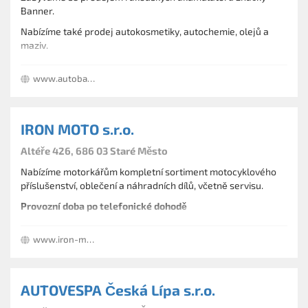
Banner.
Nabízíme také prodej autokosmetiky, autochemie, olejů a
maziv.
Poskytujeme zákazníkům kompletní servis a údržbu
www.autobateriekolin.cz
akumulátorů.
IRON MOTO s.r.o.
Altéře 426, 686 03 Staré Město
Nabízíme motorkářům kompletní sortiment motocyklového
příslušenství, oblečení a náhradních dílů, včetně servisu.
Provozní doba po telefonické dohodě
www.iron-moto.cz
AUTOVESPA Česká Lípa s.r.o.